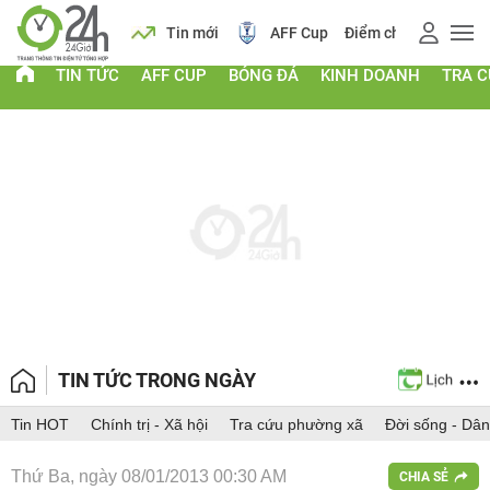
 vàng
Lịch
Tin mới
AFF Cup
Điểm chuẩn 2026
TIN TỨC
AFF CUP
BÓNG ĐÁ
KINH DOANH
TRA 
TIN TỨC TRONG NGÀY
Tin HOT
Chính trị - Xã hội
Tra cứu phường xã
Đời sống - Dân
Thứ Ba, ngày 08/01/2013 00:30 AM
CHIA SẺ