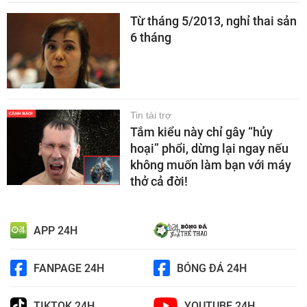
Từ tháng 5/2013, nghỉ thai sản
6 tháng
Tin tài trợ
Tắm kiểu này chỉ gây “hủy
hoại” phổi, dừng lại ngay nếu
không muốn làm bạn với máy
thở cả đời!
APP 24H
FANPAGE 24H
BÓNG ĐÁ 24H
TIKTOK 24H
YOUTUBE 24H