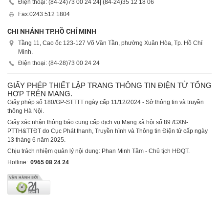
Điện thoại: (84-24)
73 00 24 24
| (84-24)
35 12 18 06
Fax:
0243 512 1804
CHI NHÁNH TP.HỒ CHÍ MINH
Tầng 11, Cao ốc 123-127 Võ Văn Tần, phường Xuân Hòa, Tp. Hồ Chí
Minh.
Điện thoại: (84-28)
73 00 24 24
GIẤY PHÉP THIẾT LẬP TRANG THÔNG TIN ĐIỆN TỬ TỔNG
HỢP TRÊN MẠNG.
Giấy phép số 180/GP-STTTT ngày cấp 11/12/2024 - Sở thông tin và truyền
thông Hà Nội.
Giấy xác nhận thông báo cung cấp dịch vụ Mạng xã hội số 89 /GXN-
PTTH&TTĐT do Cục Phát thanh, Truyền hình và Thông tin Điện tử cấp ngày
13 tháng 6 năm 2025.
Chịu trách nhiệm quản lý nội dung: Phan Minh Tâm - Chủ tịch HĐQT.
Hotline:
0965 08 24 24