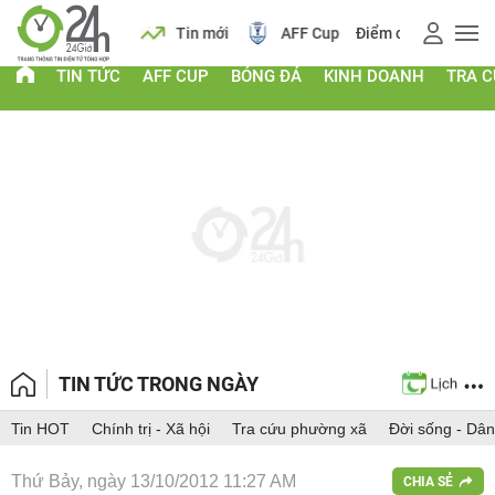
 vàng
Lịch
Tin mới
AFF Cup
Điểm chuẩn 2026
TIN TỨC
AFF CUP
BÓNG ĐÁ
KINH DOANH
TRA 
TIN TỨC TRONG NGÀY
Tin HOT
Chính trị - Xã hội
Tra cứu phường xã
Đời sống - Dân
Thứ Bảy, ngày 13/10/2012 11:27 AM
CHIA SẺ