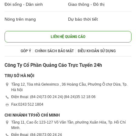
Đời sống - Dân sinh
Giao thông - Đô thị
Nóng trên mạng
Dự báo thời tiết
LIÊN HỆ QUẢNG CÁO
GÓP Ý
CHÍNH SÁCH BẢO MẬT
ĐIỀU KHOẢN SỬ DỤNG
Công Ty Cổ Phần Quảng Cáo Trực Tuyến 24h
TRỤ SỞ HÀ NỘI
Tầng 12, Tòa nhà Geleximco , 36 Hoàng Cầu, Phường Ô chợ Dừa, Tp.
Hà Nội
Điện thoại: (84-24)
73 00 24 24
| (84-24)
35 12 18 06
Fax:
0243 512 1804
CHI NHÁNH TP.HỒ CHÍ MINH
Tầng 11, Cao ốc 123-127 Võ Văn Tần, phường Xuân Hòa, Tp. Hồ Chí
Minh.
Điện thoại: (84-28)
73 00 24 24