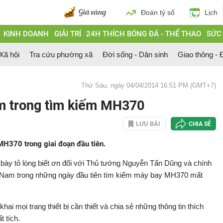
Đoán tỷ số
Lịch
KINH DOANH
GIẢI TRÍ
24H THÍCH BÓNG ĐÁ - THỂ THAO
SỨC
 Xã hội
Tra cứu phường xã
Đời sống - Dân sinh
Giao thông - Đ
Thứ Sáu, ngày 04/04/2014 16:51 PM (GMT+7)
am trong tìm kiếm MH370
LƯU BÀI
CHIA SẺ
MH370 trong giai đoạn đầu tiên.
bày tỏ lòng biết ơn đối với Thủ tướng Nguyễn Tấn Dũng và chính
ệt Nam trong những ngày đầu tiên tìm kiếm máy bay MH370 mất
hai mọi trang thiết bị cần thiết và chia sẻ những thông tin thích
t tích.