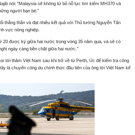
 Najib nói: “Malaysia sẽ không từ bỏ nỗ lực tìm kiếm MH370 và
hững người bạn bè.”
đổi thẳng thắn và đạt nhiều kết quả với Thủ tướng Nguyễn Tấn
ĩnh vực nông nghiệp.
hứ 20 được ký giữa hai nước trong vòng 35 năm qua, và sẽ có
 nghị ngày càng bền chặt giữa hai nước.”
tới thăm Việt Nam sau khi trở về từ Perth, Úc để kiểm tra công
ây là chuyến công du chính thức đầu tiên của ông tới Việt Nam kể