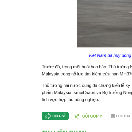
Việt Nam đã huy động
Trước đó, trong một buổi họp báo, Thủ tướng N
Malaysia trong nỗ lực tìm kiếm cứu nạn MH37
Thủ tướng hai nước cũng đã chứng kiến lễ ký
phẩm Malaysia Ismail Sabri và Bộ trưởng Nông
lĩnh vực hợp tác nông nghiệp.
GỬI GÓP Ý
LƯU BÀI
CHIA SẺ