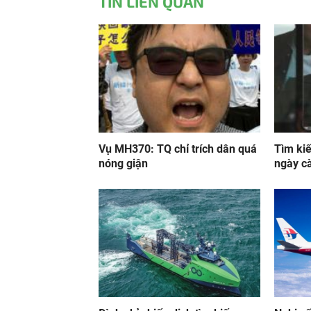
TIN LIÊN QUAN
Vụ MH370: TQ chỉ trích dân quá
Tìm ki
nóng giận
ngày c