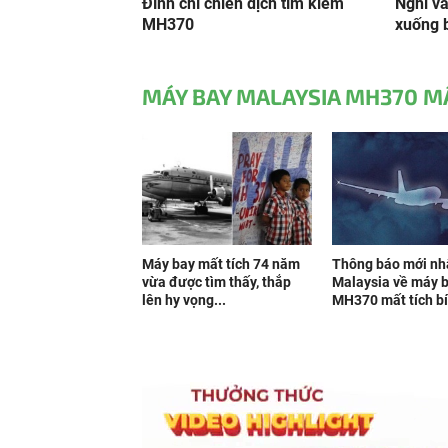
Đình chỉ chiến dịch tìm kiếm
Nghi v
MH370
xuống 
MÁY BAY MALAYSIA MH370 MẤ
Máy bay mất tích 74 năm
Thông báo mới nh
vừa được tìm thấy, thắp
Malaysia về máy 
lên hy vọng...
MH370 mất tích bí.