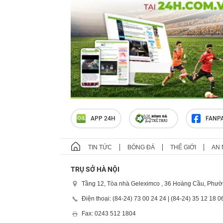
APP 24H
FANP
TIN TỨC
BÓNG ĐÁ
THẾ GIỚI
AN 
TRỤ SỞ HÀ NỘI
Tầng 12, Tòa nhà Geleximco , 36 Hoàng Cầu, Phườ
Điện thoại: (84-24) 73 00 24 24 | (84-24) 35 12 18 0
Fax: 0243 512 1804