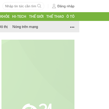
Đăng nhập
 KHỎE
HI-TECH
THẾ GIỚI
THỂ THAO
Ô TÔ
ô thị
Nóng trên mạng