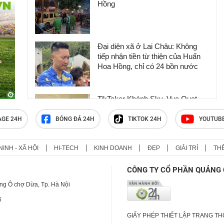
Hồng
Đại diện xã ở Lai Châu: Không
tiếp nhận tiền từ thiện của Huấn
Hoa Hồng, chỉ có 24 bồn nước
TikToker Khánh Sky, Vua Quạt,
Hồ Văn Khoa bị khởi tố
AGE 24H
BÓNG ĐÁ 24H
TIKTOK 24H
YOUTUB
NINH - XÃ HỘI
HI-TECH
KINH DOANH
ĐẸP
GIẢI TRÍ
TH
Huấn Hoa Hồng sở hữu hệ sinh
thái trăm tỷ và biệt thự dát vàng
CÔNG TY CỔ PHẦN QUẢNG 
khiến nhiều người choáng ngợp
ng Ô chợ Dừa, Tp. Hà Nội
6
GIẤY PHÉP THIẾT LẬP TRANG T