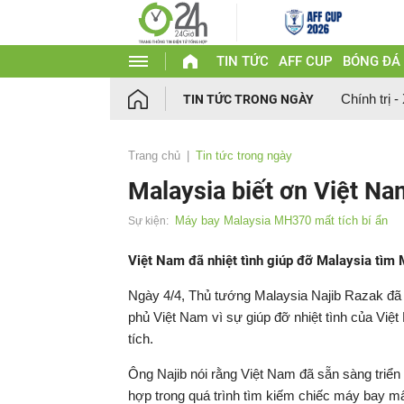
TIN TỨC
AFF CUP
BÓNG ĐÁ
Chính trị -
TIN TỨC TRONG NGÀY
Trang chủ
Tin tức trong ngày
Malaysia biết ơn Việt N
Máy bay Malaysia MH370 mất tích bí ẩn
Sự kiện:
Việt Nam đã nhiệt tình giúp đỡ Malaysia tìm 
Ngày 4/4, Thủ tướng Malaysia Najib Razak đã 
phủ Việt Nam vì sự giúp đỡ nhiệt tình của Vi
tích.
Ông Najib nói rằng Việt Nam đã sẵn sàng triển k
hợp trong quá trình tìm kiếm chiếc máy bay mấ