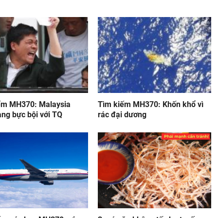
ếm MH370: Malaysia
Tìm kiếm MH370: Khốn khổ vì
àng bực bội với TQ
rác đại dương