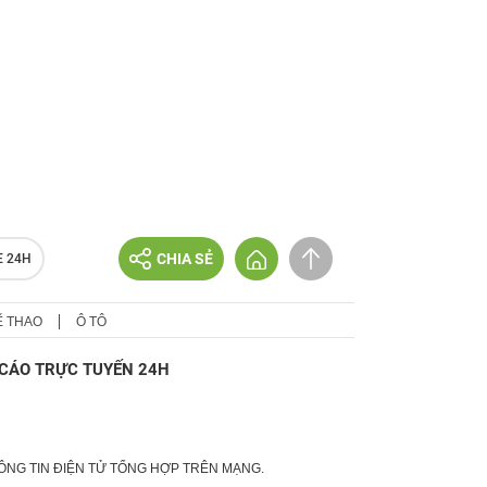
CHIA SẺ
E 24H
Ể THAO
Ô TÔ
CÁO TRỰC TUYẾN 24H
HÔNG TIN ĐIỆN TỬ TỔNG HỢP TRÊN MẠNG.