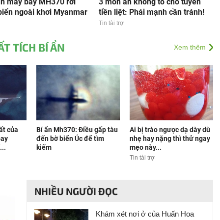
ấn máy bay MH370 rơi
3 món ăn không tố cho tuyến
biển ngoài khơi Myanmar
tiền liệt: Phái mạnh cần tránh!
Tin tài trợ
T TÍCH BÍ ẨN
Xem thêm
ất của
Bí ẩn Mh370: Điều gấp tàu
Ai bị trào ngược dạ dày dù
bay
đến bờ biển Úc để tìm
nhẹ hay nặng thì thử ngay
..
kiếm
mẹo này...
Tin tài trợ
NHIỀU NGƯỜI ĐỌC
Khám xét nơi ở của Huấn Hoa