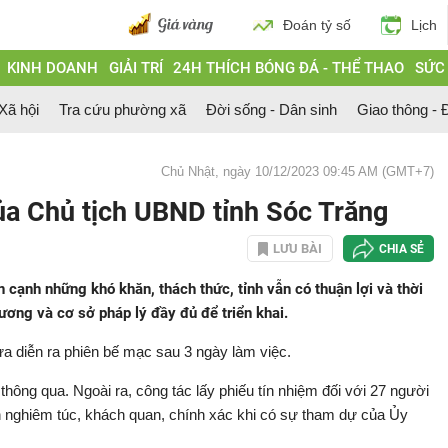
Đoán tỷ số
Lịch
KINH DOANH
GIẢI TRÍ
24H THÍCH BÓNG ĐÁ - THỂ THAO
SỨC
 Xã hội
Tra cứu phường xã
Đời sống - Dân sinh
Giao thông - Đ
Chủ Nhật, ngày 10/12/2023 09:45 AM (GMT+7)
ủa Chủ tịch UBND tỉnh Sóc Trăng
LƯU BÀI
CHIA SẺ
 cạnh những khó khăn, thách thức, tỉnh vẫn có thuận lợi và thời
rương và cơ sở pháp lý đầy đủ để triển khai.
a diễn ra phiên bế mạc sau 3 ngày làm việc.
thông qua. Ngoài ra, công tác lấy phiếu tín nhiệm đối với 27 người
 nghiêm túc, khách quan, chính xác khi có sự tham dự của Ủy