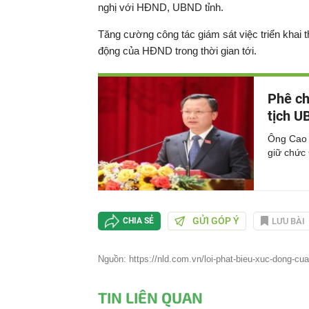
nghị với HĐND, UBND tỉnh.
Tăng cường công tác giám sát việc triển khai t
động của HĐND trong thời gian tới.
Phê ch
tịch U
Ông Cao 
giữ chức 
GỬI GÓP Ý
LƯU BÀI
CHIA SẺ
Nguồn: https://nld.com.vn/loi-phat-bieu-xuc-dong-cua-
TIN LIÊN QUAN