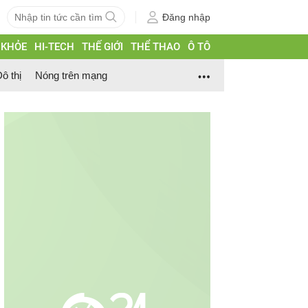
Đăng nhập
 KHỎE
HI-TECH
THẾ GIỚI
THỂ THAO
Ô TÔ
ô thị
Nóng trên mạng