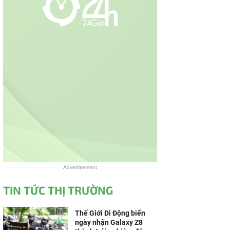
Advertisement
TIN TỨC THỊ TRƯỜNG
Thế Giới Di Động biến
ngày nhận Galaxy Z8