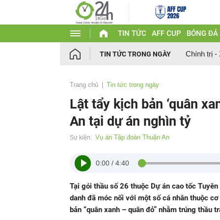
TIN TỨC
AFF CUP
BÓNG ĐÁ
Chính trị -
TIN TỨC TRONG NGÀY
Trang chủ
Tin tức trong ngày
Lật tẩy kịch bản ‘quân x
An tại dự án nghìn tỷ
Vụ án Tập đoàn Thuận An
Sự kiện:
0:00
/
4:40
Tại gói thầu số 26 thuộc Dự án cao tốc Tuyên
danh đã móc nối với một số cá nhân thuộc cơ q
bản “quân xanh – quân đỏ” nhằm trúng thầu tr