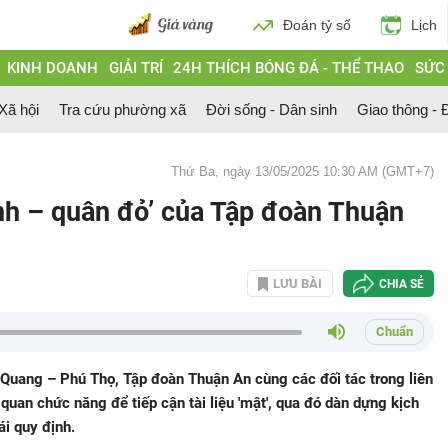
Đoán tỷ số
Lịch
KINH DOANH
GIẢI TRÍ
24H THÍCH BÓNG ĐÁ - THỂ THAO
SỨC
 Xã hội
Tra cứu phường xã
Đời sống - Dân sinh
Giao thông - Đ
Thứ Ba, ngày 13/05/2025 10:30 AM (GMT+7)
anh – quân đỏ’ của Tập đoàn Thuận
LƯU BÀI
CHIA SẺ
Chuẩn
 Quang – Phú Thọ, Tập đoàn Thuận An cùng các đối tác trong liên
uan chức năng để tiếp cận tài liệu 'mật', qua đó dàn dựng kịch
ái quy định.