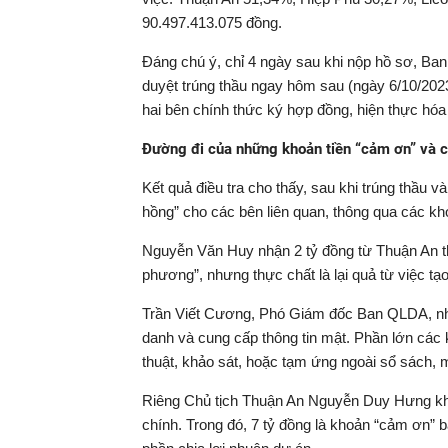
90.497.413.075 đồng.
Đáng chú ý, chỉ 4 ngày sau khi nộp hồ sơ, B
duyệt trúng thầu ngay hôm sau (ngày 6/10/2023
hai bên chính thức ký hợp đồng, hiện thực hóa
Đường đi của những khoản tiền “cảm ơn” và ch
Kết quả điều tra cho thấy, sau khi trúng thầu
hồng” cho các bên liên quan, thông qua các kh
Nguyễn Văn Huy nhận 2 tỷ đồng từ Thuận An thô
phương”, nhưng thực chất là lại quả từ việc tạo 
Trần Viết Cương, Phó Giám đốc Ban QLDA, nhận 5
danh và cung cấp thông tin mật. Phần lớn các
thuật, khảo sát, hoặc tạm ứng ngoài sổ sách, 
Riêng Chủ tịch Thuận An Nguyễn Duy Hưng khai
chính. Trong đó, 7 tỷ đồng là khoản “cảm ơn” b