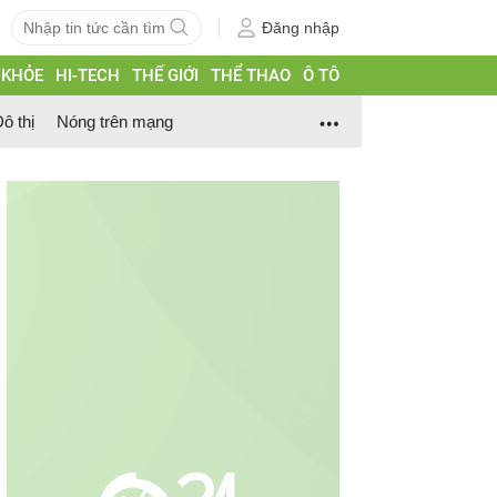
Đăng nhập
 KHỎE
HI-TECH
THẾ GIỚI
THỂ THAO
Ô TÔ
ô thị
Nóng trên mạng