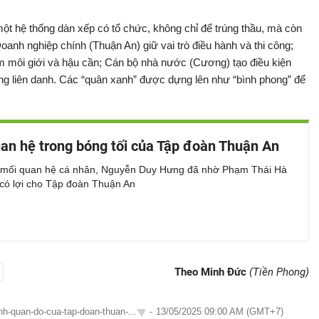
à một hệ thống dàn xếp có tổ chức, không chỉ để trúng thầu, mà còn
anh nghiệp chính (Thuận An) giữ vai trò điều hành và thi công;
m môi giới và hậu cần; Cán bộ nhà nước (Cương) tạo điều kiện
ng liên danh. Các “quân xanh” được dựng lên như “bình phong” để
an hệ trong bóng tối của Tập đoàn Thuận An
 mối quan hệ cá nhân, Nguyễn Duy Hưng đã nhờ Phạm Thái Hà
 có lợi cho Tập đoàn Thuận An
Theo Minh Đức
(Tiền Phong)
nh-quan-do-cua-tap-doan-thuan-...
-
13/05/2025 09:00 AM (GMT+7)