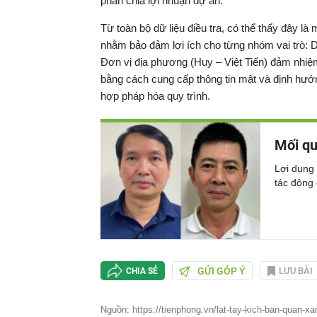
phần chia lợi nhuận dự án.
Từ toàn bộ dữ liệu điều tra, có thể thấy đây l
nhằm bảo đảm lợi ích cho từng nhóm vai trò: Do
Đơn vị địa phương (Huy – Việt Tiến) đảm nhiệ
bằng cách cung cấp thông tin mật và định hướ
hợp pháp hóa quy trình.
Mối qu
Lợi dụng
tác động
GỬI GÓP Ý
LƯU BÀI
CHIA SẺ
Nguồn: https://tienphong.vn/lat-tay-kich-ban-quan-xa