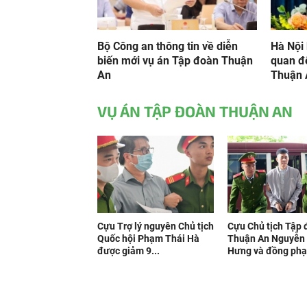
Bộ Công an thông tin về diễn
Hà Nội 
biến mới vụ án Tập đoàn Thuận
quan đ
An
Thuận 
VỤ ÁN TẬP ĐOÀN THUẬN AN
Cựu Trợ lý nguyên Chủ tịch
Cựu Chủ tịch Tập
Quốc hội Phạm Thái Hà
Thuận An Nguyễn
được giảm 9...
Hưng và đồng phạ