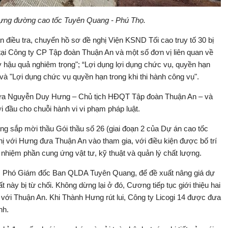
ựng đường cao tốc Tuyên Quang - Phú Thọ.
điều tra, chuyển hồ sơ đề nghị Viện KSND Tối cao truy tố 30 bị
tại Công ty CP Tập đoàn Thuận An và một số đơn vị liên quan về
y hậu quả nghiêm trọng"; “Lợi dụng lợi dụng chức vụ, quyền hạn
và "Lợi dụng chức vụ quyền hạn trong khi thi hành công vụ".
 giữa Nguyễn Duy Hưng – Chủ tịch HĐQT Tập đoàn Thuận An – và
đầu cho chuỗi hành vi vi phạm pháp luật.
g sắp mời thầu Gói thầu số 26 (giai đoạn 2 của Dự án cao tốc
 với Hưng đưa Thuận An vào tham gia, với điều kiện được bố trí
nhiệm phần cung ứng vật tư, kỹ thuật và quản lý chất lượng.
g, Phó Giám đốc Ban QLDA Tuyên Quang, để đề xuất nâng giá dự
t này bị từ chối. Không dừng lại ở đó, Cương tiếp tục giới thiệu hai
với Thuận An. Khi Thành Hưng rút lui, Công ty Licogi 14 được đưa
nh.