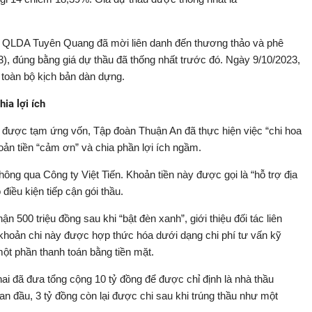
an QLDA Tuyên Quang đã mời liên danh đến thương thảo và phê
), đúng bằng giá dự thầu đã thống nhất trước đó. Ngày 9/10/2023,
 toàn bộ kịch bản dàn dựng.
ia lợi ích
 và được tạm ứng vốn, Tập đoàn Thuận An đã thực hiện việc “chi hoa
oản tiền “cảm ơn” và chia phần lợi ích ngầm.
ng qua Công ty Việt Tiến. Khoản tiền này được gọi là “hỗ trợ địa
điều kiện tiếp cận gói thầu.
00 triệu đồng sau khi “bật đèn xanh”, giới thiệu đối tác liên
 khoản chi này được hợp thức hóa dưới dạng chi phí tư vấn kỹ
một phần thanh toán bằng tiền mặt.
 đã đưa tổng cộng 10 tỷ đồng để được chỉ định là nhà thầu
an đầu, 3 tỷ đồng còn lại được chi sau khi trúng thầu như một