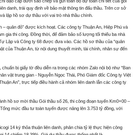
hỉ đạo cấp dưới sao chép và gửi toàn bộ dự toán chi tiết của gói
liên danh, trái quy định về bảo mật thông tin đấu thầu. Trên cơ sở
và lập hồ sơ dự thầu với vai trò nhà thầu chính.
nh – quân đỏ” được kích hoạt. Các công ty Thuận An, Hiệp Phú và
am gia thi công. Đồng thời, để đảm bảo số lượng tối thiểu ba nhà
y Tự Lập và Công ty 68 được đưa vào. Các hồ sơ thầu của “quân
ật của Thuận An, từ nội dung thuyết minh, tài chính, nhân sự đến
ơ, chuẩn bị giấy tờ đều diễn ra trong các nhóm Zalo nội bộ như “Ban
hân vật trung gian - Nguyễn Ngọc Thái, Phó Giám đốc Công ty Việt
 Thuận An”, trực tiếp điều hành cả nhóm liên danh lẫn các công ty
h hồ sơ mời thầu Gói thầu số 26, thi công đoạn tuyến Km0+00 –
 Tổng mức đầu tư toàn tuyến được nâng lên 3.753 tỷ đồng, với
ogi 14 ký thỏa thuận liên danh, phân chia tỷ lệ thực hiện công
gi 14 chiếm 18,39%. Giá dự thầu được thống nhất là