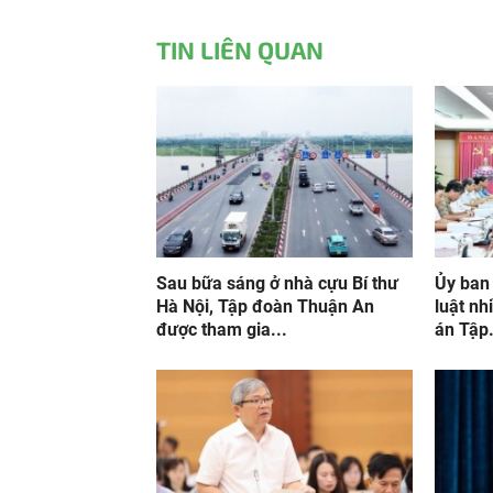
TIN LIÊN QUAN
Sau bữa sáng ở nhà cựu Bí thư
Ủy ban
Hà Nội, Tập đoàn Thuận An
luật nh
được tham gia...
án Tập.