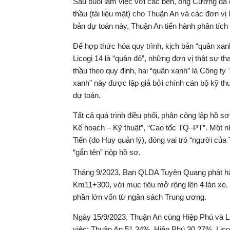
Sau buổi làm việc với các bên, ông Cương đã c
thầu (tài liệu mật) cho Thuận An và các đơn vị 
bản dự toán này, Thuận An tiến hành phân tích 
Để hợp thức hóa quy trình, kịch bản “quân xa
Licogi 14 là “quân đỏ”, những đơn vị thật sự th
thầu theo quy định, hai “quân xanh” là Công t
xanh” này được lập giả bởi chính cán bộ kỹ thu
dự toán.
Tất cả quá trình điều phối, phân công lập hồ s
Kế hoạch – Kỹ thuật”, “Cao tốc TQ–PT”. Một n
Tiến (do Huy quản lý), đóng vai trò “người của
“gắn tên” nộp hồ sơ.
Tháng 9/2023, Ban QLDA Tuyên Quang phát hàn
Km11+300, với mục tiêu mở rộng lên 4 làn xe.
phần lớn vốn từ ngân sách Trung ương.
Ngày 15/9/2023, Thuận An cùng Hiệp Phú và Lic
việc: Thuận An 51,34%, Hiệp Phú 30,27%, Lico