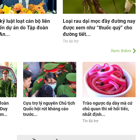
kỷ luật loạt cán bộ liên
Loại rau dại mọc đầy đường nay
ến dự án do Tập đoàn
được xem như “thuốc quý” cho
An...
đường tiết...
Tin tài trợ
Xem thêm
 đoàn
Cựu trợ lý nguyên Chủ tịch
Trào ngược dạ dày mà cứ
 Duy
Quốc hội rút kháng cáo
chủ quan thì sẽ hối tiếc,
m...
trước...
nhất định...
Tin tài trợ