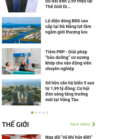
ưu đãi đến 2,99 triệu tại
Thế Giới Di...
Lộ diện dòng BĐS cao
cấp tại Đà Nẵng lọt tầm
ngắm giới thượng lưu
Tiêm PRP - Giải pháp
“bảo dưỡng” cơ xương
khớp cho vận động viên
chuyên nghiệp
Sở hữu căn hộ biển 5 sao
từ 1,99 tỷ đồng: Cơ hội
đón sóng tăng trưởng
mới tại Vũng Tàu
Doanh nghiệp cần gì để
vững vàng trước biến
THẾ GIỚI
Xem thêm
động?
Nga dội "vũ khí hủy diệt"