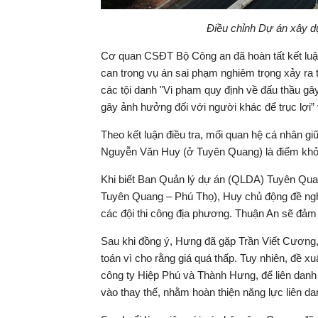
Điều chỉnh Dự án xây d
Cơ quan CSĐT Bộ Công an đã hoàn tất kết luận 
can trong vụ án sai phạm nghiêm trọng xảy ra 
các tội danh "Vi phạm quy định về đấu thầu gâ
gây ảnh hưởng đối với người khác để trục lợi” 
Theo kết luận điều tra, mối quan hệ cá nhân
Nguyễn Văn Huy (ở Tuyên Quang) là điểm khởi 
Khi biết Ban Quản lý dự án (QLDA) Tuyên Quan
Tuyên Quang – Phú Thọ), Huy chủ động đề nghị
các đội thi công địa phương. Thuận An sẽ đảm 
Sau khi đồng ý, Hưng đã gặp Trần Viết Cươn
toán vì cho rằng giá quá thấp. Tuy nhiên, đề xuấ
công ty Hiệp Phú và Thành Hưng, để liên danh 
vào thay thế, nhằm hoàn thiện năng lực liên da