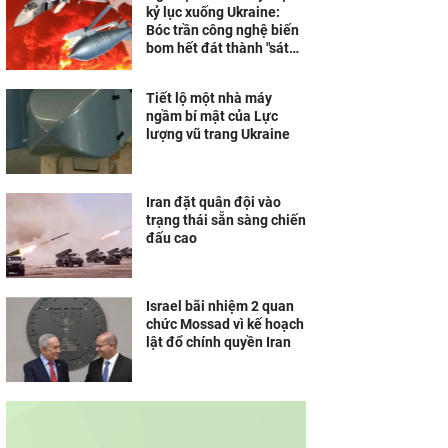
kỷ lục xuống Ukraine:
Bóc trần công nghệ biến
bom hết đát thành "sát
thủ" không thể cản phá
Tiết lộ một nhà máy
ngầm bí mật của Lực
lượng vũ trang Ukraine
Iran đặt quân đội vào
trạng thái sẵn sàng chiến
đấu cao
Israel bãi nhiệm 2 quan
chức Mossad vì kế hoạch
lật đổ chính quyền Iran