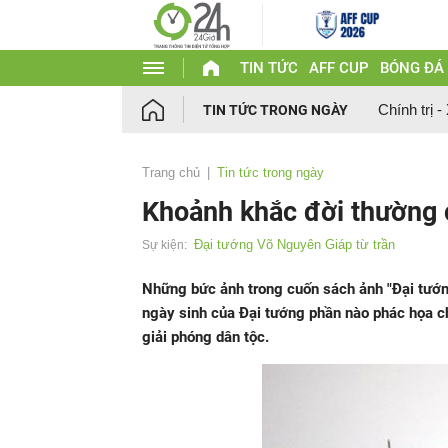
TIN TỨC
AFF CUP
BÓNG ĐÁ
Chính trị -
TIN TỨC TRONG NGÀY
Trang chủ
Tin tức trong ngày
Khoảnh khắc đời thường 
Đại tướng Võ Nguyên Giáp từ trần
Sự kiện:
Những bức ảnh trong cuốn sách ảnh "Đại tướ
ngày sinh của Đại tướng phần nào phác họa ch
giải phóng dân tộc.