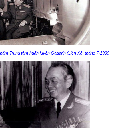
hăm Trung tâm huấn luyện Gagarin (Liên Xô) tháng 7-1980