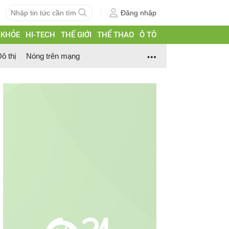
Đăng nhập
 KHỎE
HI-TECH
THẾ GIỚI
THỂ THAO
Ô TÔ
ô thị
Nóng trên mạng