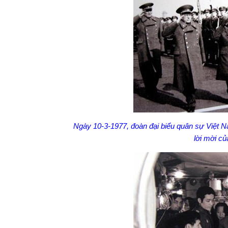
Ngày 10-3-1977, đoàn đại biểu quân sự Việt 
lời mời củ