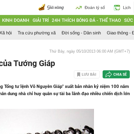
Đoán tỷ số
Lịch
KINH DOANH
GIẢI TRÍ
24H THÍCH BÓNG ĐÁ - THỂ THAO
SỨC
 Xã hội
Tra cứu phường xã
Đời sống - Dân sinh
Giao thông - Đ
Thứ Bảy, ngày 05/10/2013 06:00 AM (GMT+7)
của Tướng Giáp
LƯU BÀI
CHIA SẺ
ng Tổng tư lệnh Võ Nguyên Giáp" xuất bản nhân kỷ niệm 100 năm
ân dung nhà chỉ huy quân sự tài ba lãnh đạo nhiều chiến dịch lớn