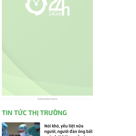
Advertisement
TIN TỨC THỊ TRƯỜNG
Nói khó, yếu liệt nửa
người, người đàn ông bất