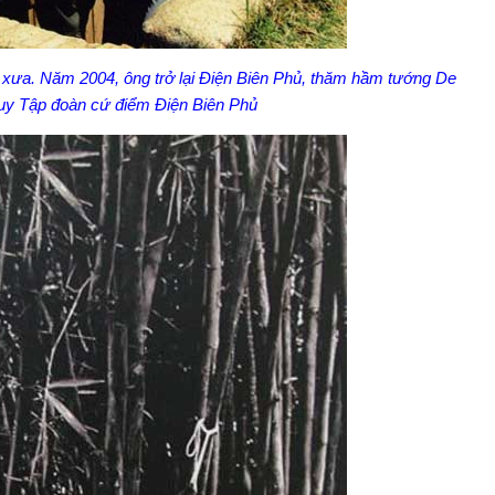
 xưa. Năm 2004, ông trở lại Điện Biên Phủ, thăm hầm tướng De
huy Tập đoàn cứ điểm Điện Biên Phủ