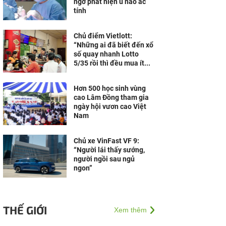
ngờ phát hiện u não ác
tính
Chủ điểm Vietlott:
“Những ai đã biết đến xổ
số quay nhanh Lotto
5/35 rồi thì đều mua ít...
Hơn 500 học sinh vùng
cao Lâm Đồng tham gia
ngày hội vươn cao Việt
Nam
Chủ xe VinFast VF 9:
“Người lái thấy sướng,
người ngồi sau ngủ
ngon”
THẾ GIỚI
Xem thêm