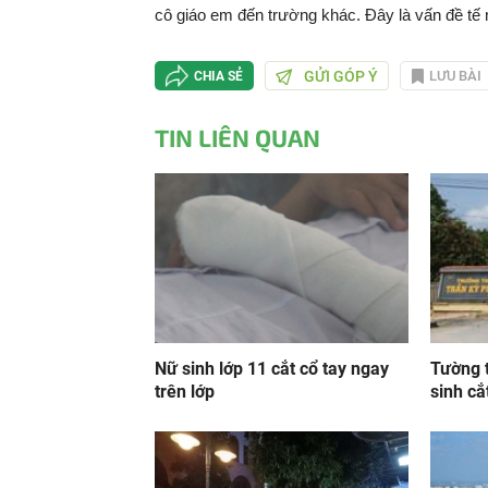
cô giáo em đến trường khác. Đây là vấn đề tế n
GỬI GÓP Ý
LƯU BÀI
CHIA SẺ
TIN LIÊN QUAN
Nữ sinh lớp 11 cắt cổ tay ngay
Tường t
trên lớp
sinh cắ