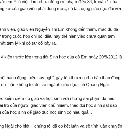
 với em Y là việc làm chưa đúng (Vi phạm điều 34, khoản 1 của
ng xử của giáo viên phải đúng mực, có tác dụng giáo dục đối với
ệnh viện, giáo viên Nguyễn Thị Em không đến thăm, mặc dù đã
trong cuộc họp chi bộ, điều này thể hiện việc chưa quan tâm
mặt tâm lý khi có sự cố xảy ra.
 ý kiến trước lớp trong tiết Sinh học của cô Em ngày 20/9/2012 là
 một hành động thiếu suy nghĩ, gây tổn thương cho bản thân đồng
dư luận không tốt đối với ngành giáo dục tỉnh Quảng Ngãi.
c kiểm điểm cô giáo và học sinh với những sai phạm đã nêu.
i trò của người giáo viên chủ nhiệm, theo dõi học sinh sát sao
a học sinh để giáo dục học sinh có hiệu quả...
gãi cho biết : “chúng tôi đã có kết luận và sẽ tính luân chuyển