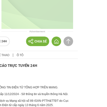
Advertisement
CHIA SẺ
E 24H
Ể THAO
Ô TÔ
CÁO TRỰC TUYẾN 24H
HÔNG TIN ĐIỆN TỬ TỔNG HỢP TRÊN MẠNG.
p 11/12/2024 - Sở thông tin và truyền thông Hà Nội.
 dịch vụ Mạng xã hội số 89 /GXN-PTTH&TTĐT do Cục
in Điện tử cấp ngày 13 tháng 6 năm 2025.