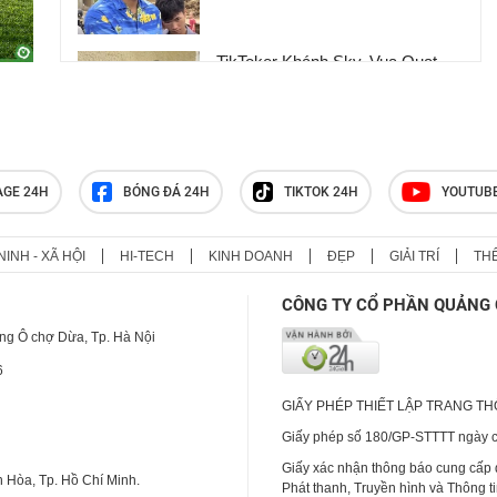
TikToker Khánh Sky, Vua Quạt,
Hồ Văn Khoa bị khởi tố
Huấn Hoa Hồng sở hữu hệ sinh
AGE 24H
BÓNG ĐÁ 24H
TIKTOK 24H
YOUTUB
thái trăm tỷ và biệt thự dát vàng
khiến nhiều người choáng ngợp
NINH - XÃ HỘI
HI-TECH
KINH DOANH
ĐẸP
GIẢI TRÍ
TH
CÔNG TY CỔ PHẦN QUẢNG 
ng Ô chợ Dừa, Tp. Hà Nội
6
GIẤY PHÉP THIẾT LẬP TRANG T
Giấy phép số 180/GP-STTTT ngày cấ
Giấy xác nhận thông báo cung cấp
 Hòa, Tp. Hồ Chí Minh.
Phát thanh, Truyền hình và Thông t