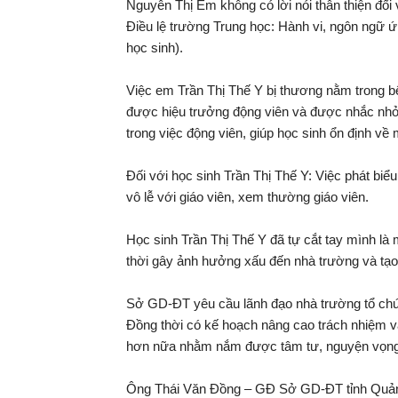
Nguyễn Thị Em không có lời nói thân thiện đối
Điều lệ trường Trung học: Hành vi, ngôn ngữ ứ
học sinh).
Việc em Trần Thị Thế Y bị thương nằm trong b
được hiệu trưởng động viên và được nhắc nhở 
trong việc động viên, giúp học sinh ổn định về 
Đối với học sinh Trần Thị Thế Y: Việc phát biểu
vô lễ với giáo viên, xem thường giáo viên.
Học sinh Trần Thị Thế Y đã tự cắt tay mình là
thời gây ảnh hưởng xấu đến nhà trường và tạo 
Sở GD-ĐT yêu cầu lãnh đạo nhà trường tổ chứ
Đồng thời có kế hoạch nâng cao trách nhiệm va
hơn nữa nhằm nắm được tâm tư, nguyện vọng củ
Ông Thái Văn Đồng – GĐ Sở GD-ĐT tỉnh Quảng N