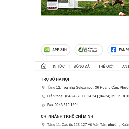
APP 24H
FANP
TIN TỨC
BÓNG ĐÁ
THẾ GIỚI
AN 
TRỤ SỞ HÀ NỘI
Tầng 12, Tòa nhà Geleximco , 36 Hoàng Cầu, Phườ
Điện thoại: (84-24) 73 00 24 24 | (84-24) 35 12 18 0
Fax: 0243 512 1804
CHI NHÁNH TP.HỒ CHÍ MINH
Tầng 11, Cao ốc 123-127 Võ Văn Tần, phường Xuân