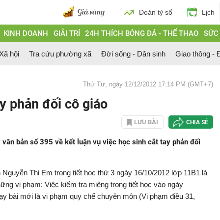
Đoán tỷ số
Lịch
KINH DOANH
GIẢI TRÍ
24H THÍCH BÓNG ĐÁ - THỂ THAO
SỨC
 Xã hội
Tra cứu phường xã
Đời sống - Dân sinh
Giao thông - Đ
Thứ Tư, ngày 12/12/2012 17:14 PM (GMT+7)
ay phản đối cô giáo
LƯU BÀI
CHIA SẺ
ăn bản số 395 về kết luận vụ việc học sinh cắt tay phản đối
n Nguyễn Thị Em trong tiết học thứ 3 ngày 16/10/2012 lớp 11B1 là
ững vi phạm: Việc kiểm tra miệng trong tiết học vào ngày
dạy bài mới là vi phạm quy chế chuyên môn (Vi phạm điều 31,