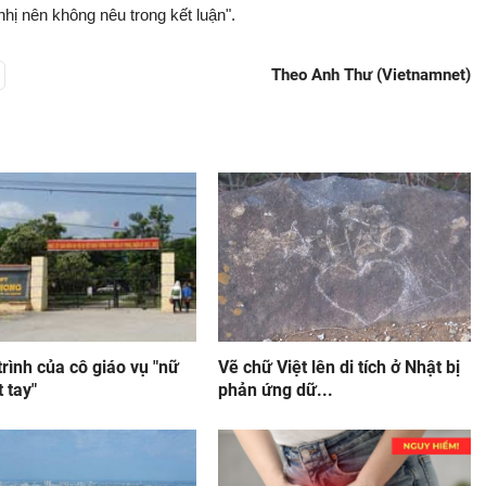
hị nên không nêu trong kết luận".
Theo Anh Thư (Vietnamnet)
rình của cô giáo vụ "nữ
Vẽ chữ Việt lên di tích ở Nhật bị
t tay"
phản ứng dữ...