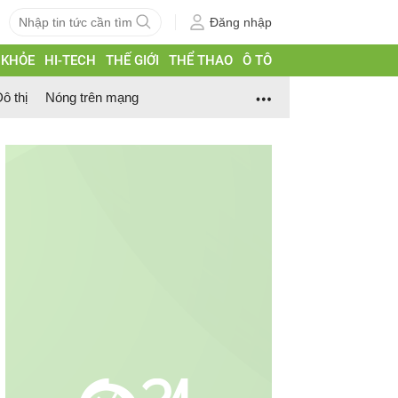
Đăng nhập
 KHỎE
HI-TECH
THẾ GIỚI
THỂ THAO
Ô TÔ
ô thị
Nóng trên mạng