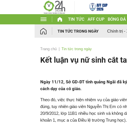
TIN TỨC
AFF CUP
BÓNG ĐÁ
Chính trị -
TIN TỨC TRONG NGÀY
Trang chủ
Tin tức trong ngày
Kết luận vụ nữ sinh cắt t
Ngày 11/12, Sở GD-ĐT tỉnh quảng Ngãi đã ký v
cách dạy của cô giáo.
Theo đó, việc thực hiện nhiệm vụ của giáo viê
đúng, tuy nhiên giáo viên Nguyễn Thị Em có nh
20/9/2012, lớp 11B1 nhiều học sinh và không 
khoản 1, mục a của Điều lệ trường Trung học).