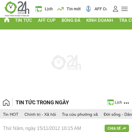
Giá vàng
Lịch
Tin mới
AFF Cup
Giá vàng
TIN TỨC
AFF CUP
BÓNG ĐÁ
KINH DOANH
TRA 
TIN TỨC TRONG NGÀY
Tin HOT
Chính trị - Xã hội
Tra cứu phường xã
Đời sống - Dân
Thứ Năm, ngày 15/11/2012 10:15 AM
CHIA SẺ