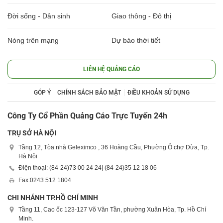
Đời sống - Dân sinh
Giao thông - Đô thị
Nóng trên mạng
Dự báo thời tiết
LIÊN HỆ QUẢNG CÁO
GÓP Ý
CHÍNH SÁCH BẢO MẬT
ĐIỀU KHOẢN SỬ DỤNG
Công Ty Cổ Phần Quảng Cáo Trực Tuyến 24h
TRỤ SỞ HÀ NỘI
Tầng 12, Tòa nhà Geleximco , 36 Hoàng Cầu, Phường Ô chợ Dừa, Tp.
Hà Nội
Điện thoại: (84-24)
73 00 24 24
| (84-24)
35 12 18 06
Fax:
0243 512 1804
CHI NHÁNH TP.HỒ CHÍ MINH
Tầng 11, Cao ốc 123-127 Võ Văn Tần, phường Xuân Hòa, Tp. Hồ Chí
Minh.