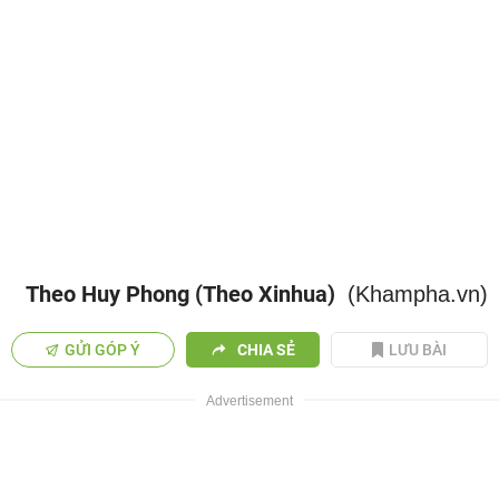
Theo Huy Phong (Theo Xinhua)
(Khampha.vn)
GỬI GÓP Ý
CHIA SẺ
LƯU BÀI