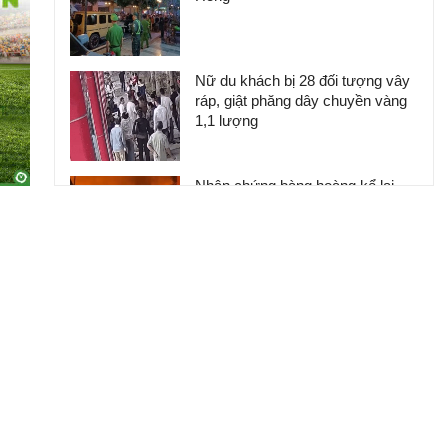
Nữ du khách bị 28 đối tượng vây
ráp, giật phăng dây chuyền vàng
1,1 lượng
Nhân chứng bàng hoàng kể lại
khoảnh khắc chợ Biên Hòa bốc
cháy
Huấn Hoa Hồng sở hữu hệ sinh
thái trăm tỷ và biệt thự dát vàng
khiến nhiều người choáng ngợp