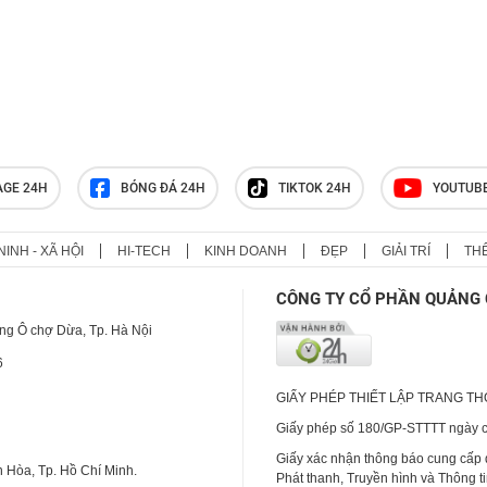
AGE 24H
BÓNG ĐÁ 24H
TIKTOK 24H
YOUTUB
NINH - XÃ HỘI
HI-TECH
KINH DOANH
ĐẸP
GIẢI TRÍ
TH
CÔNG TY CỔ PHẦN QUẢNG 
ng Ô chợ Dừa, Tp. Hà Nội
6
GIẤY PHÉP THIẾT LẬP TRANG T
Giấy phép số 180/GP-STTTT ngày cấ
Giấy xác nhận thông báo cung cấp
 Hòa, Tp. Hồ Chí Minh.
Phát thanh, Truyền hình và Thông t