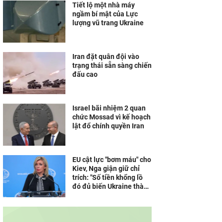
Tiết lộ một nhà máy
ngầm bí mật của Lực
lượng vũ trang Ukraine
Iran đặt quân đội vào
trạng thái sẵn sàng chiến
đấu cao
Israel bãi nhiệm 2 quan
chức Mossad vì kế hoạch
lật đổ chính quyền Iran
EU cật lực "bơm máu" cho
Kiev, Nga giận giữ chỉ
trích: "Số tiền khổng lồ
đó đủ biến Ukraine thành
Dubai của châu Âu"