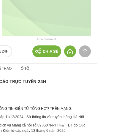
Advertisement
CHIA SẺ
E 24H
Ể THAO
Ô TÔ
CÁO TRỰC TUYẾN 24H
HÔNG TIN ĐIỆN TỬ TỔNG HỢP TRÊN MẠNG.
p 11/12/2024 - Sở thông tin và truyền thông Hà Nội.
 dịch vụ Mạng xã hội số 89 /GXN-PTTH&TTĐT do Cục
in Điện tử cấp ngày 13 tháng 6 năm 2025.