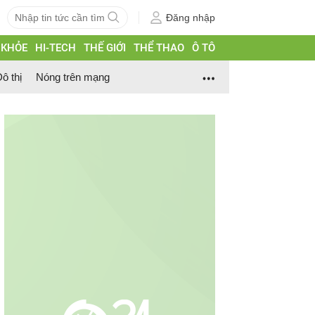
Đăng nhập
 KHỎE
HI-TECH
THẾ GIỚI
THỂ THAO
Ô TÔ
ô thị
Nóng trên mạng