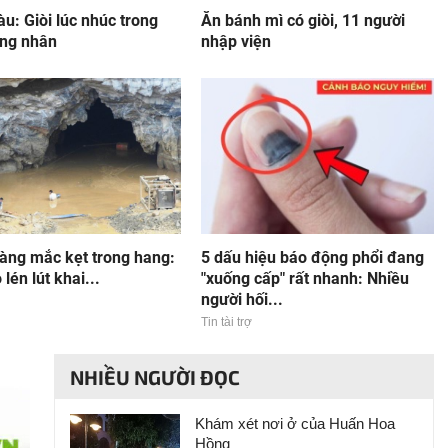
u: Giòi lúc nhúc trong
Ăn bánh mì có giòi, 11 người
ng nhân
nhập viện
vàng mắc kẹt trong hang:
5 dấu hiệu báo động phổi đang
lén lút khai...
"xuống cấp" rất nhanh: Nhiều
người hối...
Tin tài trợ
NHIỀU NGƯỜI ĐỌC
Khám xét nơi ở của Huấn Hoa
Hồng