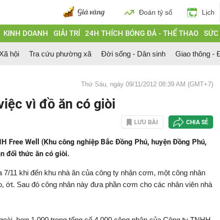
Đoán tỷ số
Lịch
KINH DOANH
GIẢI TRÍ
24H THÍCH BÓNG ĐÁ - THỂ THAO
SỨC
 Xã hội
Tra cứu phường xã
Đời sống - Dân sinh
Giao thông - Đ
Thứ Sáu, ngày 09/11/2012 08:39 AM (GMT+7)
iệc vì đồ ăn có giòi
LƯU BÀI
CHIA SẺ
H Free Well (Khu công nghiệp Bắc Đồng Phú, huyện Đồng Phú,
đối thức ăn có giòi.
a 7/11 khi đến khu nhà ăn của công ty nhận cơm, một công nhân
t kho, ớt. Sau đó công nhân này đưa phần cơm cho các nhân viên nhà
 ngoài, hơn 1.000 trong tổng số 4.000 công nhân của Công ty TNHH