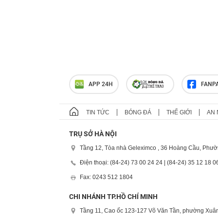
APP 24H
FANP
TIN TỨC
BÓNG ĐÁ
THẾ GIỚI
AN 
TRỤ SỞ HÀ NỘI
Tầng 12, Tòa nhà Geleximco , 36 Hoàng Cầu, Phườ
Điện thoại: (84-24) 73 00 24 24 | (84-24) 35 12 18 0
Fax: 0243 512 1804
CHI NHÁNH TP.HỒ CHÍ MINH
Tầng 11, Cao ốc 123-127 Võ Văn Tần, phường Xuân