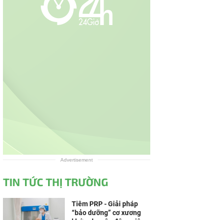
Advertisement
TIN TỨC THỊ TRƯỜNG
Tiêm PRP - Giải pháp
“bảo dưỡng” cơ xương