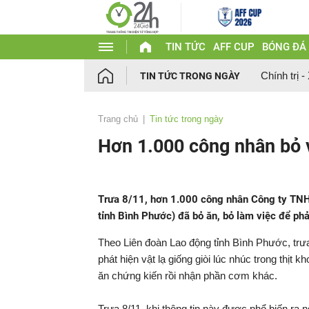
TIN TỨC
AFF CUP
BÓNG ĐÁ
Chính trị -
TIN TỨC TRONG NGÀY
Trang chủ
Tin tức trong ngày
Hơn 1.000 công nhân bỏ v
Trưa 8/11, hơn 1.000 công nhân Công ty TNH
tỉnh Bình Phước) đã bỏ ăn, bỏ làm việc để phản 
Theo Liên đoàn Lao động tỉnh Bình Phước, trư
phát hiện vật lạ giống giòi lúc nhúc trong thị
ăn chứng kiến rồi nhận phần cơm khác.
Trưa 8/11, khi thông tin này được phổ biến ra