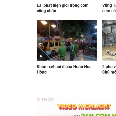
Lại phát hiện giòi trong cơm
Vũng Tà
công nhân
cơm cô
Khám xét nơi ở của Huấn Hoa
2 phu 
Hồng
Chủ mỏ 