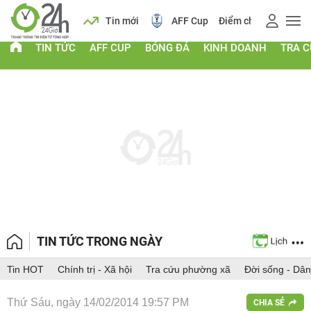
 vàng
Lịch
Tin mới
AFF Cup
Điểm chuẩn 2026
TIN TỨC
AFF CUP
BÓNG ĐÁ
KINH DOANH
TRA 
TIN TỨC TRONG NGÀY
Tin HOT
Chính trị - Xã hội
Tra cứu phường xã
Đời sống - Dân
Thứ Sáu, ngày 14/02/2014 19:57 PM
CHIA SẺ