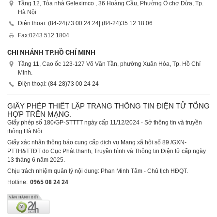
Tầng 12, Tòa nhà Geleximco , 36 Hoàng Cầu, Phường Ô chợ Dừa, Tp.
Hà Nội
Điện thoại: (84-24)
73 00 24 24
| (84-24)
35 12 18 06
Fax:
0243 512 1804
CHI NHÁNH TP.HỒ CHÍ MINH
Tầng 11, Cao ốc 123-127 Võ Văn Tần, phường Xuân Hòa, Tp. Hồ Chí
Minh.
Điện thoại: (84-28)
73 00 24 24
GIẤY PHÉP THIẾT LẬP TRANG THÔNG TIN ĐIỆN TỬ TỔNG
HỢP TRÊN MẠNG.
Giấy phép số 180/GP-STTTT ngày cấp 11/12/2024 - Sở thông tin và truyền
thông Hà Nội.
Giấy xác nhận thông báo cung cấp dịch vụ Mạng xã hội số 89 /GXN-
PTTH&TTĐT do Cục Phát thanh, Truyền hình và Thông tin Điện tử cấp ngày
13 tháng 6 năm 2025.
Chịu trách nhiệm quản lý nội dung: Phan Minh Tâm - Chủ tịch HĐQT.
Hotline:
0965 08 24 24