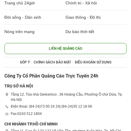
Trang chủ 24giờ
Chính trị - Xã hội
Đời sống - Dân sinh
Giao thông - Đô thị
Nóng trên mạng
Dự báo thời tiết
LIÊN HỆ QUẢNG CÁO
GÓP Ý
CHÍNH SÁCH BẢO MẬT
ĐIỀU KHOẢN SỬ DỤNG
Công Ty Cổ Phần Quảng Cáo Trực Tuyến 24h
TRỤ SỞ HÀ NỘI
Tầng 12, Tòa nhà Geleximco , 36 Hoàng Cầu, Phường Ô chợ Dừa, Tp.
Hà Nội
Điện thoại: (84-24)
73 00 24 24
| (84-24)
35 12 18 06
Fax:
0243 512 1804
CHI NHÁNH TP.HỒ CHÍ MINH
Tầng 11, Cao ốc 123-127 Võ Văn Tần, phường Xuân Hòa, Tp. Hồ Chí