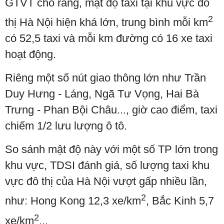
GTVT cho rằng, mật độ taxi tại khu vực đô
2
thị Hà Nội hiện khá lớn, trung bình mỗi km
có 52,5 taxi và mỗi km đường có 16 xe taxi
hoạt động.
Riêng một số nút giao thông lớn như Trần
Duy Hưng - Láng, Ngã Tư Vọng, Hai Bà
Trưng - Phan Bội Châu..., giờ cao điểm, taxi
chiếm 1/2 lưu lượng ô tô.
So sánh mật độ này với một số TP lớn trong
khu vực, TDSI đánh giá, số lượng taxi khu
vực đô thị của Hà Nội vượt gấp nhiều lần,
2
như: Hong Kong 12,3 xe/km
, Bắc Kinh 5,7
2
xe/km
...