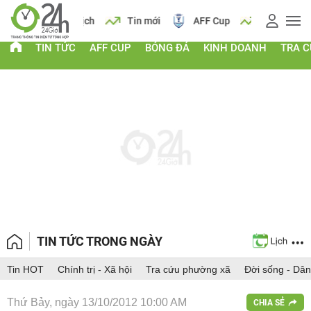
 vàng
Lịch
Tin mới
AFF Cup
Giá vàng
TIN TỨC
AFF CUP
BÓNG ĐÁ
KINH DOANH
TRA 
TIN TỨC TRONG NGÀY
Tin HOT
Chính trị - Xã hội
Tra cứu phường xã
Đời sống - Dân
Thứ Bảy, ngày 13/10/2012 10:00 AM
CHIA SẺ