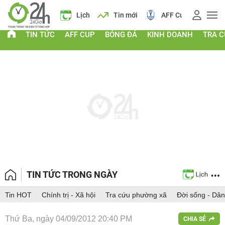
á vàng
Lịch
Tin mới
AFF Cup
Điểm chuẩn 2026
TIN TỨC
AFF CUP
BÓNG ĐÁ
KINH DOANH
TRA 
TIN TỨC TRONG NGÀY
Tin HOT
Chính trị - Xã hội
Tra cứu phường xã
Đời sống - Dân
Thứ Ba, ngày 04/09/2012 20:40 PM
CHIA SẺ