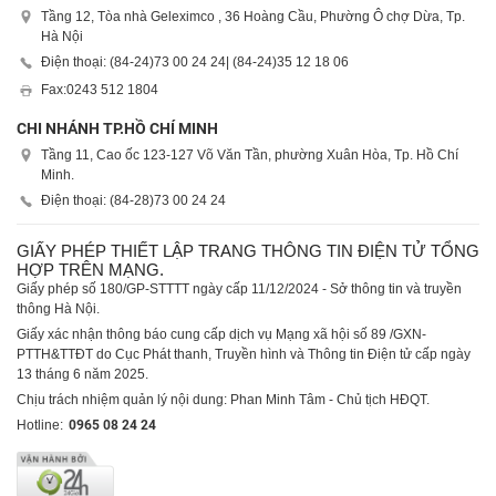
Tầng 12, Tòa nhà Geleximco , 36 Hoàng Cầu, Phường Ô chợ Dừa, Tp.
Hà Nội
Điện thoại: (84-24)
73 00 24 24
| (84-24)
35 12 18 06
Fax:
0243 512 1804
CHI NHÁNH TP.HỒ CHÍ MINH
Tầng 11, Cao ốc 123-127 Võ Văn Tần, phường Xuân Hòa, Tp. Hồ Chí
Minh.
Điện thoại: (84-28)
73 00 24 24
GIẤY PHÉP THIẾT LẬP TRANG THÔNG TIN ĐIỆN TỬ TỔNG
HỢP TRÊN MẠNG.
Giấy phép số 180/GP-STTTT ngày cấp 11/12/2024 - Sở thông tin và truyền
thông Hà Nội.
Giấy xác nhận thông báo cung cấp dịch vụ Mạng xã hội số 89 /GXN-
PTTH&TTĐT do Cục Phát thanh, Truyền hình và Thông tin Điện tử cấp ngày
13 tháng 6 năm 2025.
Chịu trách nhiệm quản lý nội dung: Phan Minh Tâm - Chủ tịch HĐQT.
Hotline:
0965 08 24 24