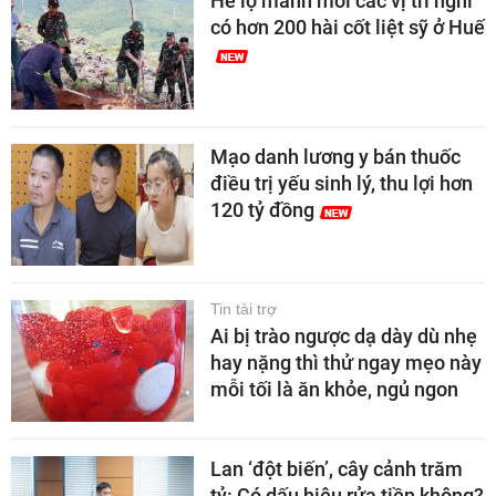
Hé lộ manh mối các vị trí nghi
có hơn 200 hài cốt liệt sỹ ở Huế
Mạo danh lương y bán thuốc
điều trị yếu sinh lý, thu lợi hơn
120 tỷ đồng
Tin tài trợ
Ai bị trào ngược dạ dày dù nhẹ
hay nặng thì thử ngay mẹo này
mỗi tối là ăn khỏe, ngủ ngon
Lan ‘đột biến’, cây cảnh trăm
tỷ: Có dấu hiệu rửa tiền không?