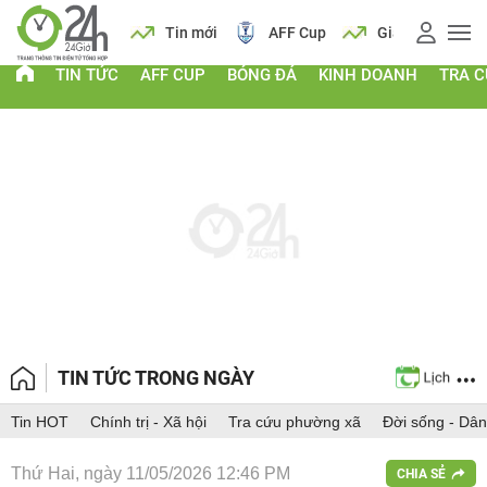
 vàng
Lịch
Tin mới
AFF Cup
Giá vàng
TIN TỨC
AFF CUP
BÓNG ĐÁ
KINH DOANH
TRA 
TIN TỨC TRONG NGÀY
Tin HOT
Chính trị - Xã hội
Tra cứu phường xã
Đời sống - Dân
Thứ Hai, ngày 11/05/2026 12:46 PM
CHIA SẺ