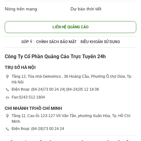
Nóng trên mạng
Dự báo thời tiết
LIÊN HỆ QUẢNG CÁO
GÓP Ý
CHÍNH SÁCH BẢO MẬT
ĐIỀU KHOẢN SỬ DỤNG
Công Ty Cổ Phần Quảng Cáo Trực Tuyến 24h
TRỤ SỞ HÀ NỘI
Tầng 12, Tòa nhà Geleximco , 36 Hoàng Cầu, Phường Ô chợ Dừa, Tp.
Hà Nội
Điện thoại: (84-24)
73 00 24 24
| (84-24)
35 12 18 06
Fax:
0243 512 1804
CHI NHÁNH TP.HỒ CHÍ MINH
Tầng 11, Cao ốc 123-127 Võ Văn Tần, phường Xuân Hòa, Tp. Hồ Chí
Minh.
Điện thoại: (84-28)
73 00 24 24