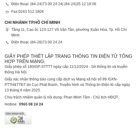
Điện thoại: (84-24)
73 00 24 24
| (84-24)
35 12 18 06
Fax:
0243 512 1804
CHI NHÁNH TP.HỒ CHÍ MINH
Tầng 11, Cao ốc 123-127 Võ Văn Tần, phường Xuân Hòa, Tp. Hồ Chí
Minh.
Điện thoại: (84-28)
73 00 24 24
GIẤY PHÉP THIẾT LẬP TRANG THÔNG TIN ĐIỆN TỬ TỔNG
HỢP TRÊN MẠNG.
Giấy phép số 180/GP-STTTT ngày cấp 11/12/2024 - Sở thông tin và truyền
thông Hà Nội.
Giấy xác nhận thông báo cung cấp dịch vụ Mạng xã hội số 89 /GXN-
PTTH&TTĐT do Cục Phát thanh, Truyền hình và Thông tin Điện tử cấp ngày
13 tháng 6 năm 2025.
Chịu trách nhiệm quản lý nội dung: Phan Minh Tâm - Chủ tịch HĐQT.
Hotline:
0965 08 24 24