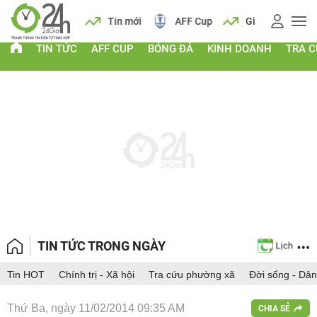
 vàng
Lịch
Tin mới
AFF Cup
Giá vàng
TIN TỨC
AFF CUP
BÓNG ĐÁ
KINH DOANH
TRA 
TIN TỨC TRONG NGÀY
Tin HOT
Chính trị - Xã hội
Tra cứu phường xã
Đời sống - Dân
Thứ Ba, ngày 11/02/2014 09:35 AM
CHIA SẺ