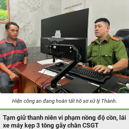
Hiện công an đang hoàn tất hồ sơ xử lý Thành.
Tạm giữ thanh niên vi phạm nồng độ cồn, lái
xe máy kẹp 3 tông gãy chân CSGT