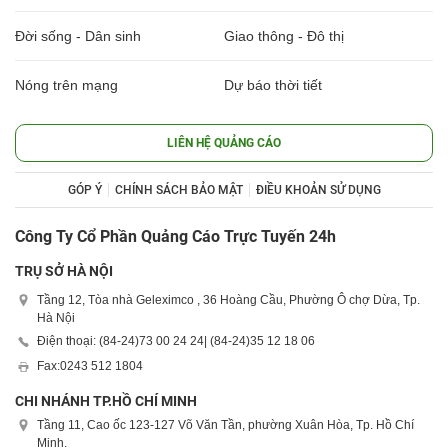
Đời sống - Dân sinh
Giao thông - Đô thị
Nóng trên mạng
Dự báo thời tiết
LIÊN HỆ QUẢNG CÁO
GÓP Ý
CHÍNH SÁCH BẢO MẬT
ĐIỀU KHOẢN SỬ DỤNG
Công Ty Cổ Phần Quảng Cáo Trực Tuyến 24h
TRỤ SỞ HÀ NỘI
Tầng 12, Tòa nhà Geleximco , 36 Hoàng Cầu, Phường Ô chợ Dừa, Tp.
Hà Nội
Điện thoại: (84-24)
73 00 24 24
| (84-24)
35 12 18 06
Fax:
0243 512 1804
CHI NHÁNH TP.HỒ CHÍ MINH
Tầng 11, Cao ốc 123-127 Võ Văn Tần, phường Xuân Hòa, Tp. Hồ Chí
Minh.