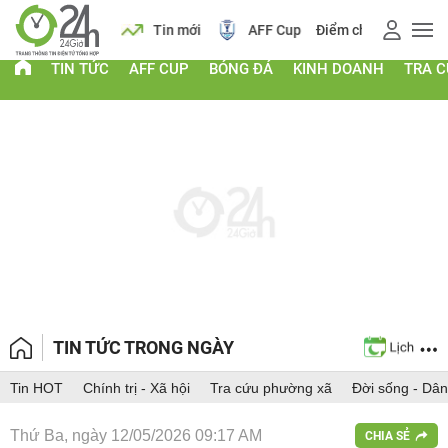
 vàng
Lịch
Tin mới
AFF Cup
Điểm chuẩn 2026
TIN TỨC
AFF CUP
BÓNG ĐÁ
KINH DOANH
TRA 
TIN TỨC TRONG NGÀY
Tin HOT
Chính trị - Xã hội
Tra cứu phường xã
Đời sống - Dân
Thứ Ba, ngày 12/05/2026 09:17 AM
CHIA SẺ