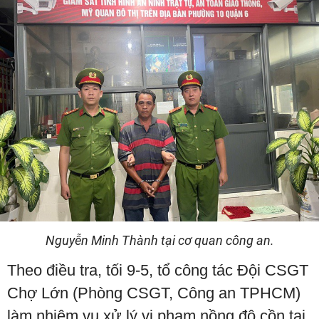
Nguyễn Minh Thành tại cơ quan công an.
Theo điều tra, tối 9-5, tổ công tác Đội CSGT
Chợ Lớn (Phòng CSGT, Công an TPHCM)
làm nhiệm vụ xử lý vi phạm nồng độ cồn tại