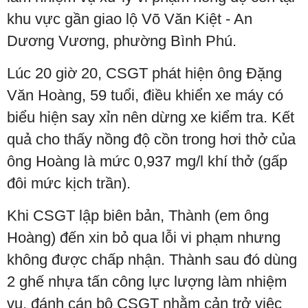
khu vực gần giao lộ Võ Văn Kiệt - An
Dương Vương, phường Bình Phú.
Lúc 20 giờ 20, CSGT phát hiện ông Đặng
Văn Hoàng, 59 tuổi, điều khiển xe máy có
biểu hiện say xỉn nên dừng xe kiểm tra. Kết
quả cho thấy nồng độ cồn trong hơi thở của
ông Hoàng là mức 0,937 mg/l khí thở (gấp
đôi mức kịch trần).
Khi CSGT lập biên bản, Thành (em ông
Hoàng) đến xin bỏ qua lỗi vi phạm nhưng
không được chấp nhận. Thành sau đó dùng
2 ghế nhựa tấn công lực lượng làm nhiệm
vụ, đánh cán bộ CSGT nhằm cản trở việc