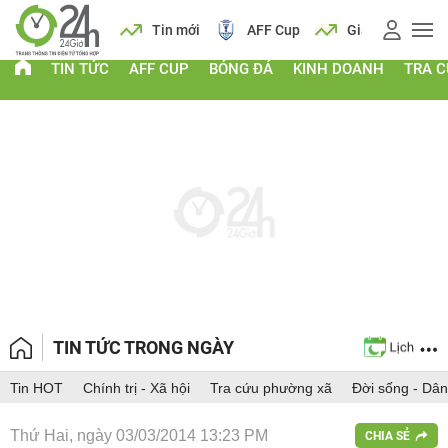
 vàng
Lịch
Tin mới
AFF Cup
Giá vàng
TIN TỨC
AFF CUP
BÓNG ĐÁ
KINH DOANH
TRA 
TIN TỨC TRONG NGÀY
Tin HOT
Chính trị - Xã hội
Tra cứu phường xã
Đời sống - Dân
Thứ Hai, ngày 03/03/2014 13:23 PM
CHIA SẺ