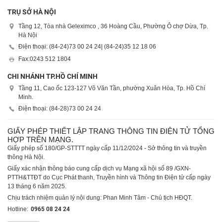
TRỤ SỞ HÀ NỘI
Tầng 12, Tòa nhà Geleximco , 36 Hoàng Cầu, Phường Ô chợ Dừa, Tp.
Hà Nội
Điện thoại: (84-24)
73 00 24 24
| (84-24)
35 12 18 06
Fax:
0243 512 1804
CHI NHÁNH TP.HỒ CHÍ MINH
Tầng 11, Cao ốc 123-127 Võ Văn Tần, phường Xuân Hòa, Tp. Hồ Chí
Minh.
Điện thoại: (84-28)
73 00 24 24
GIẤY PHÉP THIẾT LẬP TRANG THÔNG TIN ĐIỆN TỬ TỔNG
HỢP TRÊN MẠNG.
Giấy phép số 180/GP-STTTT ngày cấp 11/12/2024 - Sở thông tin và truyền
thông Hà Nội.
Giấy xác nhận thông báo cung cấp dịch vụ Mạng xã hội số 89 /GXN-
PTTH&TTĐT do Cục Phát thanh, Truyền hình và Thông tin Điện tử cấp ngày
13 tháng 6 năm 2025.
Chịu trách nhiệm quản lý nội dung: Phan Minh Tâm - Chủ tịch HĐQT.
Hotline:
0965 08 24 24