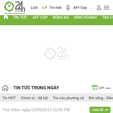
 vàng
Lịch
Tin mới
AFF Cup
Giá vàng
TIN TỨC
AFF CUP
BÓNG ĐÁ
KINH DOANH
TRA 
TIN TỨC TRONG NGÀY
Tin HOT
Chính trị - Xã hội
Tra cứu phường xã
Đời sống - Dân
Thứ Năm, ngày 02/05/2013 20:45 PM
CHIA SẺ