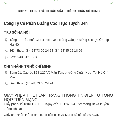
GÓP Ý
CHÍNH SÁCH BẢO MẬT
ĐIỀU KHOẢN SỬ DỤNG
Công Ty Cổ Phần Quảng Cáo Trực Tuyến 24h
TRỤ SỞ HÀ NỘI
Tầng 12, Tòa nhà Geleximco , 36 Hoàng Cầu, Phường Ô chợ Dừa, Tp.
Hà Nội
Điện thoại: (84-24)
73 00 24 24
| (84-24)
35 12 18 06
Fax:
0243 512 1804
CHI NHÁNH TP.HỒ CHÍ MINH
Tầng 11, Cao ốc 123-127 Võ Văn Tần, phường Xuân Hòa, Tp. Hồ Chí
Minh.
Điện thoại: (84-28)
73 00 24 24
GIẤY PHÉP THIẾT LẬP TRANG THÔNG TIN ĐIỆN TỬ TỔNG
HỢP TRÊN MẠNG.
Giấy phép số 180/GP-STTTT ngày cấp 11/12/2024 - Sở thông tin và truyền
thông Hà Nội.
Giấy xác nhận thông báo cung cấp dịch vụ Mạng xã hội số 89 /GXN-