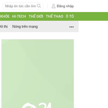
Đăng nhập
 KHỎE
HI-TECH
THẾ GIỚI
THỂ THAO
Ô TÔ
ô thị
Nóng trên mạng