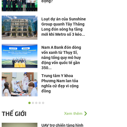
động?
Loạt dự án của Sunshine
Group quanh Tây Thăng
Long đón sóng hạ tầng
mới khi Metro số 3 kéo...
Nam A Bank đón dòng
vốn xanh từ Thụy Sĩ,
nâng tổng quy mô huy
động vốn quốc tế gần
350...
Trung tâm Y khoa
Phương Nam lan tỏa
nghĩa cử đẹp vì cộng
đồng
Mùa tựu trường 2026: Xe
máy điện trở thành lựa
THẾ GIỚI
Xem thêm
chọn của nhiều gia đình
nhờ công nghệ và...
UAV trợ chiến tàng hình