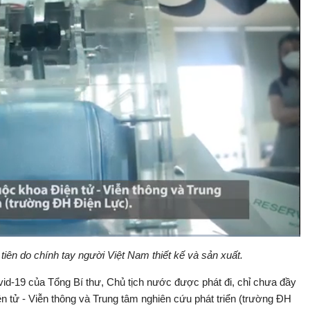
iên do chính tay người Việt Nam thiết kế và sản xuất.
Bật
Toàn
Backward
âm
màn
thanh
hình
vid-19 của Tổng Bí thư, Chủ tịch nước được phát đi, chỉ chưa đầy
n tử - Viễn thông và Trung tâm nghiên cứu phát triển (trường ĐH