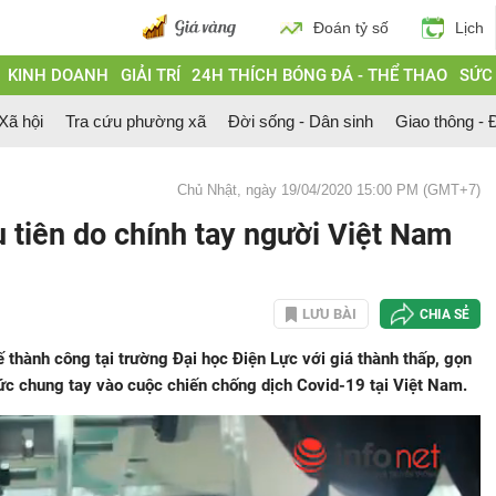
Đoán tỷ số
Lịch
KINH DOANH
GIẢI TRÍ
24H THÍCH BÓNG ĐÁ - THỂ THAO
SỨC
 Xã hội
Tra cứu phường xã
Đời sống - Dân sinh
Giao thông - Đ
Chủ Nhật, ngày 19/04/2020 15:00 PM (GMT+7)
 tiên do chính tay người Việt Nam
LƯU BÀI
CHIA SẺ
 thành công tại trường Đại học Điện Lực với giá thành thấp, gọn
ức chung tay vào cuộc chiến chống dịch Covid-19 tại Việt Nam.