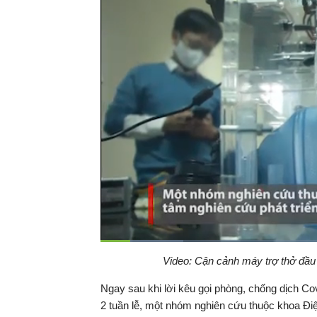
Đã
tải
:
Thời
0:18
/
Duration
4:56
Video: Cận cảnh máy trợ thở đầu t
Tạm
16.42%
dừng
Backward
Forward
gian
Ngay sau khi lời kêu gọi phòng, chống dịch Co
2 tuần lễ, một nhóm nghiên cứu thuộc khoa Điệ
hiện