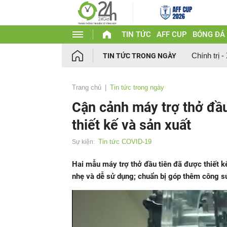
TIN TỨC
AFF CUP
BÓNG ĐÁ
Chính trị -
TIN TỨC TRONG NGÀY
Trang chủ
Tin tức trong ngày
Cận cảnh máy trợ thở đầu
thiết kế và sản xuất
Tin tức COVID-19
Sự kiện:
Hai mẫu máy trợ thở đầu tiên đã được thiết kế
nhẹ và dễ sử dụng; chuẩn bị góp thêm công s