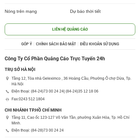
Nóng trên mạng
Dự báo thời tiết
LIÊN HỆ QUẢNG CÁO
GÓP Ý
CHÍNH SÁCH BẢO MẬT
ĐIỀU KHOẢN SỬ DỤNG
Công Ty Cổ Phần Quảng Cáo Trực Tuyến 24h
TRỤ SỞ HÀ NỘI
Tầng 12, Tòa nhà Geleximco , 36 Hoàng Cầu, Phường Ô chợ Dừa, Tp.
Hà Nội
Điện thoại: (84-24)
73 00 24 24
| (84-24)
35 12 18 06
Fax:
0243 512 1804
CHI NHÁNH TP.HỒ CHÍ MINH
Tầng 11, Cao ốc 123-127 Võ Văn Tần, phường Xuân Hòa, Tp. Hồ Chí
Minh.
Điện thoại: (84-28)
73 00 24 24