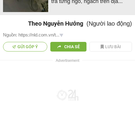
tra từng ngõ, ngách trên địa...
Theo Nguyễn Hưởng
(Người lao động)
Nguồn: https://nld.com.vn/t...
GỬI GÓP Ý
CHIA SẺ
LƯU BÀI