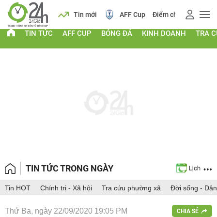
 vàng
Lịch
Tin mới
AFF Cup
Điểm chuẩn 2026
TIN TỨC
AFF CUP
BÓNG ĐÁ
KINH DOANH
TRA 
TIN TỨC TRONG NGÀY
Tin HOT
Chính trị - Xã hội
Tra cứu phường xã
Đời sống - Dân
Thứ Ba, ngày 22/09/2020 19:05 PM
CHIA SẺ