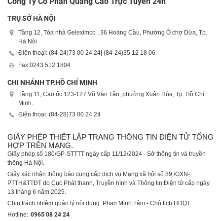
Công Ty Cổ Phần Quảng Cáo Trực Tuyến 24h
TRỤ SỞ HÀ NỘI
Tầng 12, Tòa nhà Geleximco , 36 Hoàng Cầu, Phường Ô chợ Dừa, Tp.
Hà Nội
Điện thoại: (84-24)
73 00 24 24
| (84-24)
35 12 18 06
Fax:
0243 512 1804
CHI NHÁNH TP.HỒ CHÍ MINH
Tầng 11, Cao ốc 123-127 Võ Văn Tần, phường Xuân Hòa, Tp. Hồ Chí
Minh.
Điện thoại: (84-28)
73 00 24 24
GIẤY PHÉP THIẾT LẬP TRANG THÔNG TIN ĐIỆN TỬ TỔNG
HỢP TRÊN MẠNG.
Giấy phép số 180/GP-STTTT ngày cấp 11/12/2024 - Sở thông tin và truyền
thông Hà Nội.
Giấy xác nhận thông báo cung cấp dịch vụ Mạng xã hội số 89 /GXN-
PTTH&TTĐT do Cục Phát thanh, Truyền hình và Thông tin Điện tử cấp ngày
13 tháng 6 năm 2025.
Chịu trách nhiệm quản lý nội dung: Phan Minh Tâm - Chủ tịch HĐQT.
Hotline:
0965 08 24 24