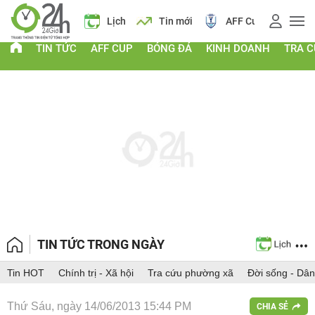
Giá vàng
Lịch
Tin mới
AFF Cup
Giá vàng
TIN TỨC
AFF CUP
BÓNG ĐÁ
KINH DOANH
TRA 
TIN TỨC TRONG NGÀY
Tin HOT
Chính trị - Xã hội
Tra cứu phường xã
Đời sống - Dân
Thứ Sáu, ngày 14/06/2013 15:44 PM
CHIA SẺ