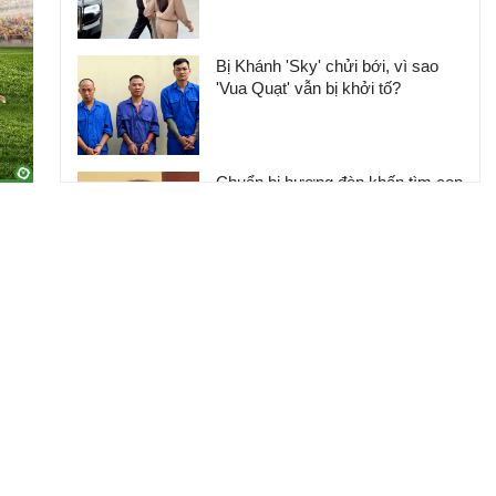
Bị Khánh 'Sky' chửi bới, vì sao
'Vua Quạt' vẫn bị khởi tố?
Chuẩn bị hương đèn khấn tìm con
trôi giữa biển, người cha 'đứng
tim' khi nghe con từ cõi chết trở
về
Bí thư Đặc khu Phú Quốc Đinh
Văn Nơi: Ngưng cung cấp điện,
nước, viễn thông, rút giấy phép
các cơ sở kinh doanh vi phạm