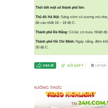
Thời tiết một số thành phố lớn:
Thủ đô Hà Nội:
Sáng sớm có sương mù nhẹ, n
độ cao nhất 16 – 18 độ C.
Thành phố Đà Nẵng:
Có lúc có mưa. Nhiệt độ t
Thành phố Hồ Chí Minh:
Ngày nắng, đêm khôn
30 độ C.
GỬI GÓP Ý
LƯU BÀI
CHIA SẺ