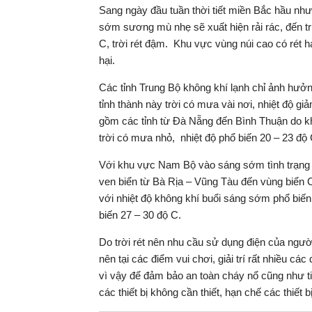
Sang ngày đầu tuần thời tiết miền Bắc hầu như 
sớm sương mù nhẹ sẽ xuất hiện rải rác, đến tr
C, trời rét đậm. Khu vực vùng núi cao có rét 
hại.
Các tỉnh Trung Bộ không khí lạnh chỉ ảnh hưở
tỉnh thành này trời có mưa vài nơi, nhiệt độ g
gồm các tỉnh từ Đà Nẵng đến Bình Thuận do khô
trời có mưa nhỏ, nhiệt độ phổ biến 20 – 23 độ 
Với khu vực Nam Bộ vào sáng sớm tình trạng s
ven biển từ Bà Rịa – Vũng Tàu đến vùng biển C
với nhiệt độ không khí buổi sáng sớm phổ biến
biến 27 – 30 độ C.
Do trời rét nên nhu cầu sử dụng điện của ngườ
nên tại các điểm vui chơi, giải trí rất nhiều các
vì vậy để đảm bảo an toàn cháy nổ cũng như ti
các thiết bị không cần thiết, hạn chế các thiết 