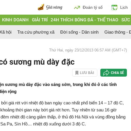
Đoán tỷ số
Lịch
KINH DOANH
GIẢI TRÍ
24H THÍCH BÓNG ĐÁ - THỂ THAO
SỨC
 Xã hội
Tra cứu phường xã
Đời sống - Dân sinh
Giao thông - Đ
Thứ Hai, ngày 23/12/2013 06:57 AM (GMT+7)
 có sương mù dày đặc
LƯU BÀI
CHIA SẺ
ện sương mù dày đặc vào sáng sớm, trong khi đó ở các tỉnh
diện rộng
bởi giá rét với nhiệt độ ban ngày cao nhất phổ biến 14 – 17 độ C,
 khoảng thời gian này bớt giá rét hơn. Tuy nhiên từ sau 16 giờ
 về đêm nhiệt độ càng giảm thấp, ở thủ đô Hà Nội và vùng đồng bằng
, Sa Pa, Sìn Hồ… nhiệt độ xuống dưới 3 độ C.