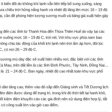
ít biến đổi do không khí lạnh vẫn liên tiếp bổ sung xuống, sáng
ưa chiều trời hửng nắng hanh và nhiệt độ tăng lên mức 16 – 19 độ
hại, cần đề phòng hiện tượng sương muối và băng giá xuất hiện gây
ng đến các tỉnh từ Thanh Hóa đến Thừa Thiên Huế do vậy tại các
iảm xuống mức 16 – 19 độ C, trời rét. Với khu vực phía nam bao
ng chịu tác động của khối khí lạnh nên trời ấm áp hơn, đôi lúc
C, có nơi 26 – 29 độ C.
ương mù dày đặc sẽ xuất hiện nhiều nơi, đặc biệt với các tỉnh
à Mau, trên đất liền là các tỉnh Bình Phước, Tây Ninh, Đồng Nai…
 là 21 – 24 độ C. Ban ngày, nhiệt độ cao nhất toàn khu vực phổ
i dân tăng cao, thêm vào đó sắp đến Giáng sinh và Tết Dương lịch
 đèn điện được dùng để trang trí, trong khi đó thời tiết lại hanh khô,
ết kiệm điện khuyến cáo các gia đình nên sử dụng điện hợp lý, tắt
bị có công suất lớn vào giờ cao điểm.