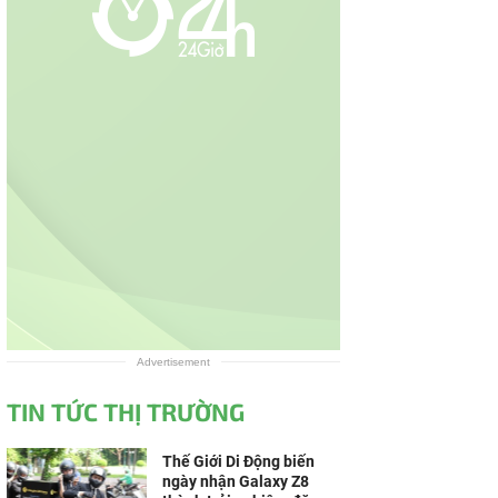
Advertisement
TIN TỨC THỊ TRƯỜNG
Thế Giới Di Động biến
ngày nhận Galaxy Z8