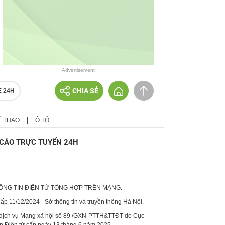
Advertisement
CHIA SẺ
E 24H
Ể THAO
Ô TÔ
CÁO TRỰC TUYẾN 24H
HÔNG TIN ĐIỆN TỬ TỔNG HỢP TRÊN MẠNG.
p 11/12/2024 - Sở thông tin và truyền thông Hà Nội.
 dịch vụ Mạng xã hội số 89 /GXN-PTTH&TTĐT do Cục