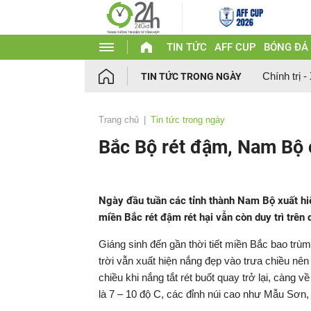
TIN TỨC
AFF CUP
BÓNG ĐÁ
Chính trị -
TIN TỨC TRONG NGÀY
Trang chủ
Tin tức trong ngày
Bắc Bộ rét đậm, Nam Bộ
Ngày đầu tuần các tỉnh thành Nam Bộ xuất hi
miền Bắc rét đậm rét hại vẫn còn duy trì trên 
Giáng sinh đến gần thời tiết miền Bắc bao trùm 
trời vẫn xuất hiện nắng đẹp vào trưa chiều nên
chiều khi nắng tắt rét buốt quay trở lại, càng
là 7 – 10 độ C, các đỉnh núi cao như Mẫu Sơn