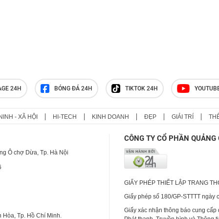
AGE 24H
BÓNG ĐÁ 24H
TIKTOK 24H
YOUTUB
NINH - XÃ HỘI
HI-TECH
KINH DOANH
ĐẸP
GIẢI TRÍ
TH
CÔNG TY CỔ PHẦN QUẢNG 
ng Ô chợ Dừa, Tp. Hà Nội
6
GIẤY PHÉP THIẾT LẬP TRANG T
Giấy phép số 180/GP-STTTT ngày cấ
Giấy xác nhận thông báo cung cấp
 Hòa, Tp. Hồ Chí Minh.