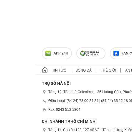
APP 24H
FANP
TIN TỨC
BÓNG ĐÁ
THẾ GIỚI
AN 
TRỤ SỞ HÀ NỘI
Tầng 12, Tòa nhà Geleximco , 36 Hoàng Cầu, Phườ
Điện thoại: (84-24) 73 00 24 24 | (84-24) 35 12 18 0
Fax: 0243 512 1804
CHI NHÁNH TP.HỒ CHÍ MINH
Tầng 11, Cao ốc 123-127 Võ Văn Tần, phường Xuân