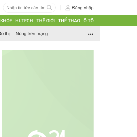
Đăng nhập
 KHỎE
HI-TECH
THẾ GIỚI
THỂ THAO
Ô TÔ
ô thị
Nóng trên mạng