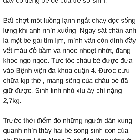
đây có tiếng oe oe của trẻ sơ sinh.
Bất chợt một luồng lạnh ngắt chạy dọc sống
lưng khi anh nhìn xuống: Ngay sát chân anh
là một bé gái tím lịm, mình vẫn còn dính đầy
vết máu đỏ bầm và nhòe nhoẹt nhớt, đang
khóc ngo ngoe. Tức tốc cháu bé được đưa
vào Bệnh viện đa khoa quận 4. Được cứu
chữa kịp thời, mạng sống của cháu bé đã
giữ được. Sinh linh nhỏ xíu ấy chỉ nặng
2,7kg.
Trước thời điểm đó những người dân xung
quanh nhìn thấy hai bé song sinh con của