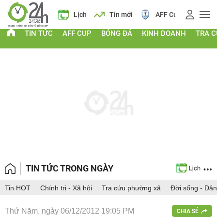
 vàng
Lịch
Tin mới
AFF Cup
Giá vàng
TIN TỨC
AFF CUP
BÓNG ĐÁ
KINH DOANH
TRA 
TIN TỨC TRONG NGÀY
Tin HOT
Chính trị - Xã hội
Tra cứu phường xã
Đời sống - Dân
Thứ Năm, ngày 06/12/2012 19:05 PM
CHIA SẺ