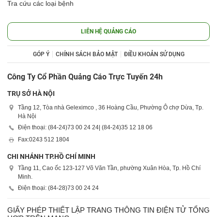
Tra cứu các loại bệnh
LIÊN HỆ QUẢNG CÁO
GÓP Ý
CHÍNH SÁCH BẢO MẬT
ĐIỀU KHOẢN SỬ DỤNG
Công Ty Cổ Phần Quảng Cáo Trực Tuyến 24h
TRỤ SỞ HÀ NỘI
Tầng 12, Tòa nhà Geleximco , 36 Hoàng Cầu, Phường Ô chợ Dừa, Tp.
Hà Nội
Điện thoại: (84-24)
73 00 24 24
| (84-24)
35 12 18 06
Fax:
0243 512 1804
CHI NHÁNH TP.HỒ CHÍ MINH
Tầng 11, Cao ốc 123-127 Võ Văn Tần, phường Xuân Hòa, Tp. Hồ Chí
Minh.
Điện thoại: (84-28)
73 00 24 24
GIẤY PHÉP THIẾT LẬP TRANG THÔNG TIN ĐIỆN TỬ TỔNG