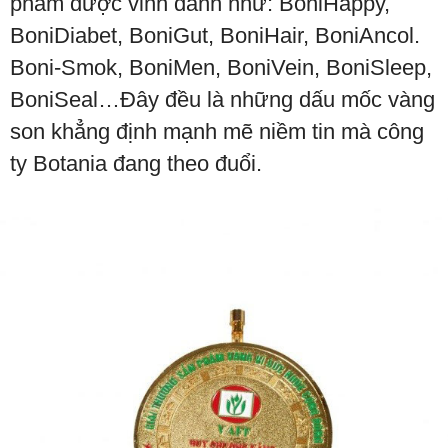
phẩm được vinh danh như: BoniHappy,
BoniDiabet, BoniGut, BoniHair, BoniAncol.
Boni-Smok, BoniMen, BoniVein, BoniSleep,
BoniSeal…Đây đều là những dấu mốc vàng
son khẳng định mạnh mẽ niềm tin mà công
ty Botania đang theo đuổi.