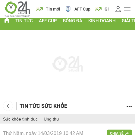
 vàng
Lịch
Tin mới
AFF Cup
Giá vàng
TIN TỨC
AFF CUP
BÓNG ĐÁ
KINH DOANH
GIẢI T
TIN TỨC SỨC KHỎE
Sức khỏe tình dục
Ung thư
Thứ Năm, ngày 14/03/2019 10:42 AM
CHIA SẺ