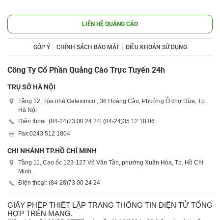
LIÊN HỆ QUẢNG CÁO
GÓP Ý
CHÍNH SÁCH BẢO MẬT
ĐIỀU KHOẢN SỬ DỤNG
Công Ty Cổ Phần Quảng Cáo Trực Tuyến 24h
TRỤ SỞ HÀ NỘI
Tầng 12, Tòa nhà Geleximco , 36 Hoàng Cầu, Phường Ô chợ Dừa, Tp.
Hà Nội
Điện thoại: (84-24)
73 00 24 24
| (84-24)
35 12 18 06
Fax:
0243 512 1804
CHI NHÁNH TP.HỒ CHÍ MINH
Tầng 11, Cao ốc 123-127 Võ Văn Tần, phường Xuân Hòa, Tp. Hồ Chí
Minh.
Điện thoại: (84-28)
73 00 24 24
GIẤY PHÉP THIẾT LẬP TRANG THÔNG TIN ĐIỆN TỬ TỔNG
HỢP TRÊN MẠNG.