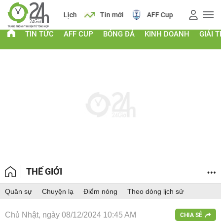
 vàng
Lịch
Tin mới
AFF Cup
Giá vàng
TIN TỨC
AFF CUP
BÓNG ĐÁ
KINH DOANH
GIẢI T
THẾ GIỚI
Quân sự
Chuyện lạ
Điểm nóng
Theo dòng lịch sử
Chủ Nhật, ngày 08/12/2024 10:45 AM
CHIA SẺ