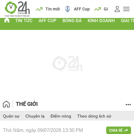
 vàng
Lịch
Tin mới
AFF Cup
Giá vàng
TIN TỨC
AFF CUP
BÓNG ĐÁ
KINH DOANH
GIẢI T
THẾ GIỚI
Quân sự
Chuyện lạ
Điểm nóng
Theo dòng lịch sử
Thứ Năm, ngày 09/07/2026 13:30 PM
CHIA SẺ