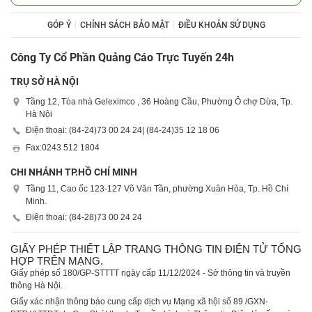
GÓP Ý
CHÍNH SÁCH BẢO MẬT
ĐIỀU KHOẢN SỬ DỤNG
Công Ty Cổ Phần Quảng Cáo Trực Tuyến 24h
TRỤ SỞ HÀ NỘI
Tầng 12, Tòa nhà Geleximco , 36 Hoàng Cầu, Phường Ô chợ Dừa, Tp.
Hà Nội
Điện thoại: (84-24)
73 00 24 24
| (84-24)
35 12 18 06
Fax:
0243 512 1804
CHI NHÁNH TP.HỒ CHÍ MINH
Tầng 11, Cao ốc 123-127 Võ Văn Tần, phường Xuân Hòa, Tp. Hồ Chí
Minh.
Điện thoại: (84-28)
73 00 24 24
GIẤY PHÉP THIẾT LẬP TRANG THÔNG TIN ĐIỆN TỬ TỔNG
HỢP TRÊN MẠNG.
Giấy phép số 180/GP-STTTT ngày cấp 11/12/2024 - Sở thông tin và truyền
thông Hà Nội.
Giấy xác nhận thông báo cung cấp dịch vụ Mạng xã hội số 89 /GXN-