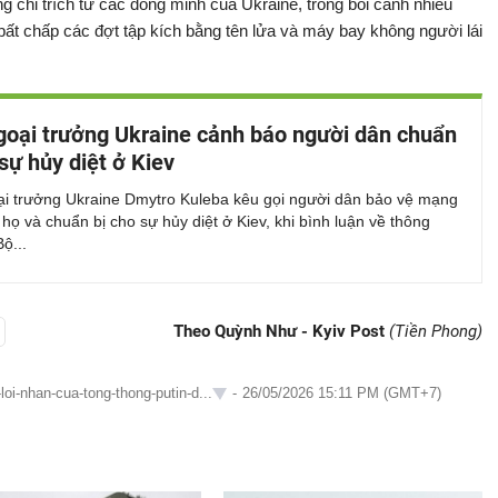
 chỉ trích từ các đồng minh của Ukraine, trong bối cảnh nhiều
 bất chấp các đợt tập kích bằng tên lửa và máy bay không người lái
oại trưởng Ukraine cảnh báo người dân chuẩn
 sự hủy diệt ở Kiev
i trưởng Ukraine Dmytro Kuleba kêu gọi người dân bảo vệ mạng
họ và chuẩn bị cho sự hủy diệt ở Kiev, khi bình luận về thông
ộ...
Theo Quỳnh Như - Kyiv Post
(Tiền Phong)
oi-nhan-cua-tong-thong-putin-d...
-
26/05/2026 15:11 PM (GMT+7)