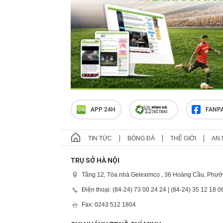
APP 24H
FANP
TIN TỨC
BÓNG ĐÁ
THẾ GIỚI
AN 
TRỤ SỞ HÀ NỘI
Tầng 12, Tòa nhà Geleximco , 36 Hoàng Cầu, Phườ
Điện thoại: (84-24) 73 00 24 24 | (84-24) 35 12 18 0
Fax: 0243 512 1804