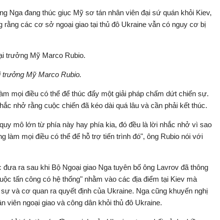
ng Nga đang thúc giục Mỹ sơ tán nhân viên đại sứ quán khỏi Kiev,
ằng các cơ sở ngoại giao tại thủ đô Ukraine vẫn có nguy cơ bị
 trưởng Mỹ Marco Rubio.
m mọi điều có thể để thúc đẩy một giải pháp chấm dứt chiến sự.
nhắc nhở rằng cuộc chiến đã kéo dài quá lâu và cần phải kết thúc.
uy mô lớn từ phía này hay phía kia, đó đều là lời nhắc nhở vì sao
làm mọi điều có thể để hỗ trợ tiến trình đó", ông Rubio nói với
đưa ra sau khi Bộ Ngoại giao Nga tuyên bố ông Lavrov đã thông
cuộc tấn công có hệ thống" nhằm vào các địa điểm tại Kiev mà
n sự và cơ quan ra quyết định của Ukraine. Nga cũng khuyến nghị
 viên ngoại giao và công dân khỏi thủ đô Ukraine.