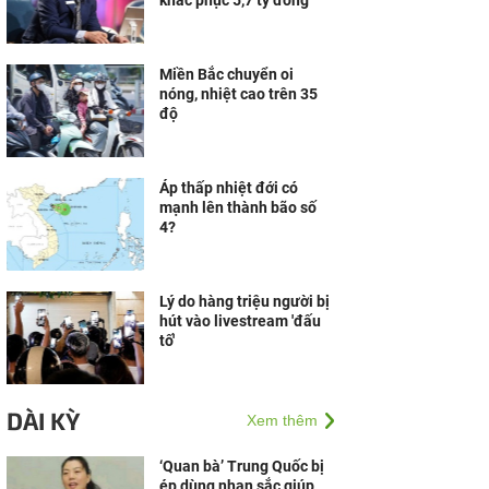
khắc phục 5,7 tỷ đồng
Miền Bắc chuyển oi
nóng, nhiệt cao trên 35
độ
Áp thấp nhiệt đới có
mạnh lên thành bão số
4?
Lý do hàng triệu người bị
hút vào livestream 'đấu
tố'
DÀI KỲ
Xem thêm
‘Quan bà’ Trung Quốc bị
ép dùng nhan sắc giúp