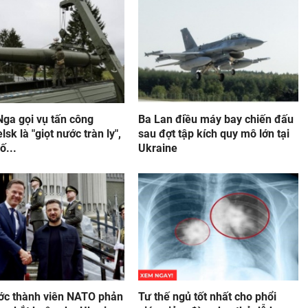
Nga gọi vụ tấn công
Ba Lan điều máy bay chiến đấu
lsk là "giọt nước tràn ly",
sau đợt tập kích quy mô lớn tại
ố...
Ukraine
ớc thành viên NATO phản
Tư thế ngủ tốt nhất cho phổi