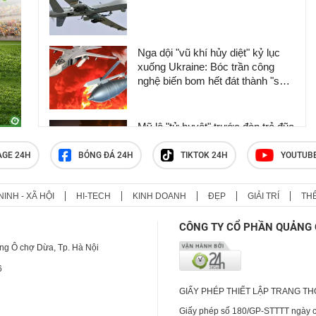
Nga dội "vũ khí hủy diệt" kỷ lục
xuống Ukraine: Bóc trần công
nghệ biến bom hết đát thành "sát
thủ" không thể cản phá
Mỹ lộ "tử huyệt" trước đòn trả đũa
khốc liệt của Iran, ông Trump nổi
cơn thịnh nộ
AGE 24H
BÓNG ĐÁ 24H
TIKTOK 24H
YOUTUB
NINH - XÃ HỘI
HI-TECH
KINH DOANH
ĐẸP
GIẢI TRÍ
TH
Iran đặt quân đội vào trạng thái
sẵn sàng chiến đấu cao
CÔNG TY CỔ PHẦN QUẢNG 
ng Ô chợ Dừa, Tp. Hà Nội
6
GIẤY PHÉP THIẾT LẬP TRANG T
Giấy phép số 180/GP-STTTT ngày cấ