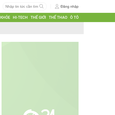
Đăng nhập
 KHỎE
HI-TECH
THẾ GIỚI
THỂ THAO
Ô TÔ