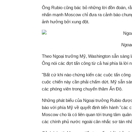
Ông Rubio cũng bác bỏ những lời đồn đoán, rằ
nhấn mạnh Moscow chỉ đưa ra cảnh báo chung r
ảnh hưởng bởi xung đột.
Ngoại
Theo Ngoại trưởng Mỹ, Washington sẵn sàng là
Ông nói các đợt tấn công từ cả hai phía là lời 
"Bất cứ khi nào chứng kiến các cuộc tấn công q
cuộc chiến này cần phải chấm dứt. Mỹ sẵn sàng 
các phóng viên trong chuyến thăm Ấn Độ.
Những phát biểu của Ngoại trưởng Rubio được 
báo với phía Mỹ về quyết định tiến hành "các 
Moscow cho là có liên quan tới trung tâm quâ
các chính phủ nước ngoài cân nhắc sơ tán nhân