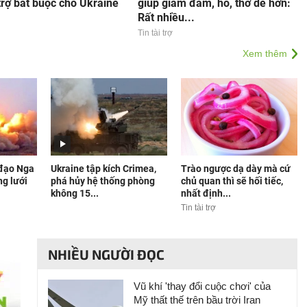
 trợ bắt buộc cho Ukraine
giúp giảm đàm, ho, thở dễ hơn:
Rất nhiều...
Tin tài trợ
Xem thêm
 đạo Nga
Ukraine tập kích Crimea,
Trào ngược dạ dày mà cứ
ng lưới
phá hủy hệ thống phòng
chủ quan thì sẽ hối tiếc,
không 15...
nhất định...
Tin tài trợ
NHIỀU NGƯỜI ĐỌC
Vũ khí 'thay đổi cuộc chơi' của
Mỹ thất thế trên bầu trời Iran