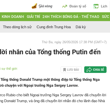
Đoán tỷ số
Lịch
KINH DOANH
GIẢI TRÍ
24H THÍCH BÓNG ĐÁ - THỂ THAO
SỨC
Theo dòng lịch sử
Cung đình Trung Hoa
Dài kỳ
Thứ Ba, ngày 26/05/2026 17:38 PM (GMT+7)
lời nhắn của Tổng thống Putin đến
 sự thế giới
LƯU BÀI
CHIA SẺ
Tổng thống Donald Trump một thông điệp từ Tổng thống Nga
trò chuyện với Ngoại trưởng Nga Sergey Lavrov.
arco Rubio cho biết Ngoại trưởng Nga Sergey Lavrov đã chuyển lời
ống Donald Trump, và ông đã chuyển lời nhắn đó cho lãnh đạo Nhà