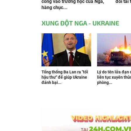
công vào trường học của Nga,
đối tài
hàng chục...
XUNG ĐỘT NGA - UKRAINE
Tổng thống Ba Lan ra "tối
Lý do tên lửa đạn
hậu thư" để giúp Ukraine
liên tục xuyên thủ
đánh bại...
phòng...