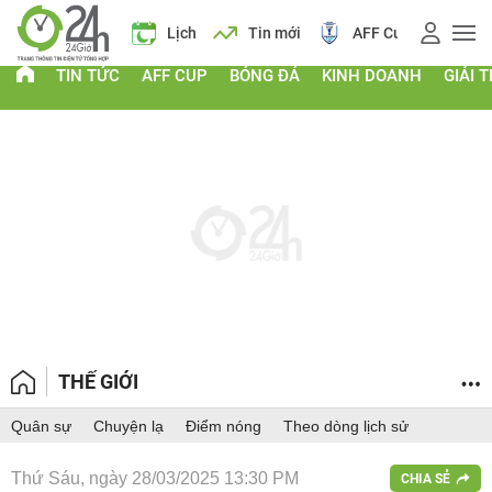
Giá vàng
Lịch
Tin mới
AFF Cup
Giá
TIN TỨC
AFF CUP
BÓNG ĐÁ
KINH DOANH
GIẢI T
THẾ GIỚI
Quân sự
Chuyện lạ
Điểm nóng
Theo dòng lịch sử
Thứ Sáu, ngày 28/03/2025 13:30 PM
CHIA SẺ