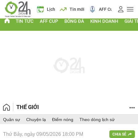
 vàng
Lịch
Tin mới
AFF Cup
Giá vàng
TIN TỨC
AFF CUP
BÓNG ĐÁ
KINH DOANH
GIẢI T
THẾ GIỚI
Quân sự
Chuyện lạ
Điểm nóng
Theo dòng lịch sử
Thứ Bảy, ngày 09/05/2026 18:00 PM
CHIA SẺ