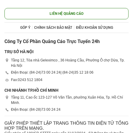
LIÊN HỆ QUẢNG CÁO
GÓP Ý
CHÍNH SÁCH BẢO MẬT
ĐIỀU KHOẢN SỬ DỤNG
Công Ty Cổ Phần Quảng Cáo Trực Tuyến 24h
TRỤ SỞ HÀ NỘI
Tầng 12, Tòa nhà Geleximco , 36 Hoàng Cầu, Phường Ô chợ Dừa, Tp.
Hà Nội
Điện thoại: (84-24)
73 00 24 24
| (84-24)
35 12 18 06
Fax:
0243 512 1804
CHI NHÁNH TP.HỒ CHÍ MINH
Tầng 11, Cao ốc 123-127 Võ Văn Tần, phường Xuân Hòa, Tp. Hồ Chí
Minh.
Điện thoại: (84-28)
73 00 24 24
GIẤY PHÉP THIẾT LẬP TRANG THÔNG TIN ĐIỆN TỬ TỔNG
HỢP TRÊN MẠNG.