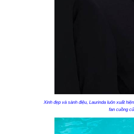
Xinh đẹp và sành điệu, Laurinda luôn xuất hiệ
fan cuồng c