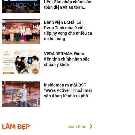
tiến: Giải pháp chăm sóc
toàn diện và an toàn...
Bệnh viện Dr.Hải Lê:
Deep Tech mùa 9 viết
tiếp hy vọng cho nhiều ca
mí lỗi hỏng
VEDA DERMA+: Điểm
đến tinh chỉnh nhan sắc
chuẩn y khoa
Insidemen ra mắt BST
"We're Active”: Thoải mái
vận động từ nhà ra phố
LÀM ĐẸP
Xem thêm