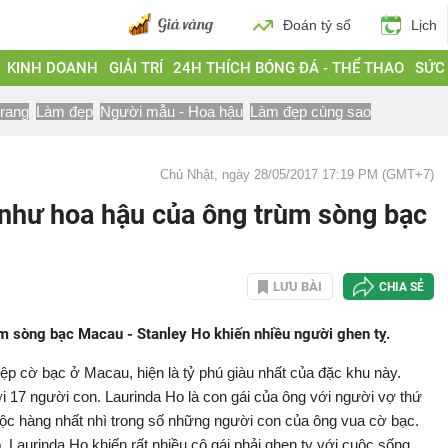
Đoán tỷ số
Lịch
KINH DOANH
GIẢI TRÍ
24H THÍCH BÓNG ĐÁ - THỂ THAO
SỨC
trang
Làm đẹp
Người mẫu - Hoa hậu
Làm đẹp cùng sao
Chủ Nhật, ngày 28/05/2017 17:19 PM (GMT+7)
 như hoa hậu của ông trùm sòng bạc
LƯU BÀI
CHIA SẺ
ùm sòng bạc Macau - Stanley Ho khiến nhiều người ghen tỵ.
ệp cờ bạc ở Macau, hiện là tỷ phú giàu nhất của đặc khu này.
ới 17 người con. Laurinda Ho là con gái của ông với người vợ thứ
uộc hàng nhất nhì trong số những người con của ông vua cờ bạc.
 Laurinda Ho khiến rất nhiều cô gái phải ghen tỵ với cuộc sống