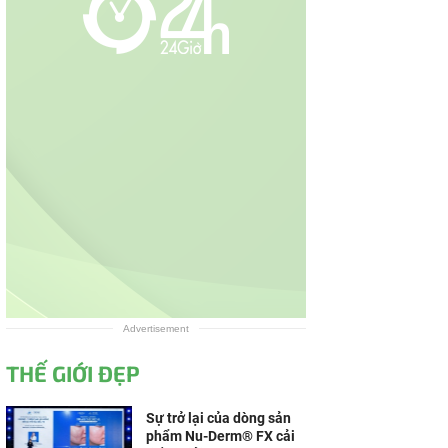
Advertisement
THẾ GIỚI ĐẸP
Sự trở lại của dòng sản
phẩm Nu-Derm® FX cải