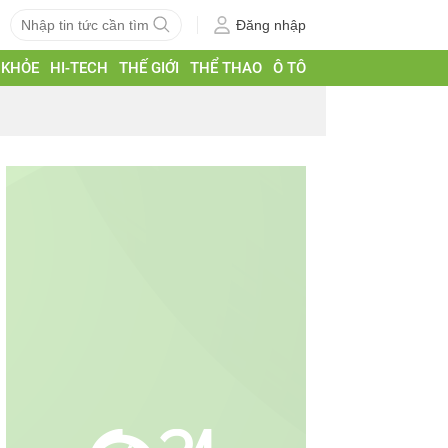
Đăng nhập
 KHỎE
HI-TECH
THẾ GIỚI
THỂ THAO
Ô TÔ