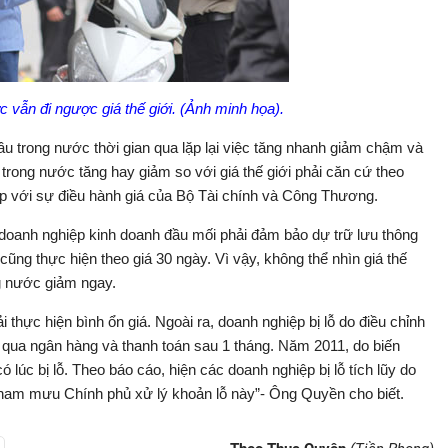
 vẫn đi ngược giá thế giới. (Ảnh minh họa).
ầu trong nước thời gian qua lặp lại việc tăng nhanh giảm chậm và
á trong nước tăng hay giảm so với giá thế giới phải căn cứ theo
ợp với sự điều hành giá của Bộ Tài chính và Công Thương.
 doanh nghiệp kinh doanh đầu mối phải đảm bảo dự trữ lưu thông
 cũng thực hiện theo giá 30 ngày. Vì vậy, không thể nhìn giá thế
ng nước giảm ngay.
i thực hiện bình ổn giá. Ngoài ra, doanh nghiệp bị lỗ do điều chỉnh
n qua ngân hàng và thanh toán sau 1 tháng. Năm 2011, do biến
có lúc bị lỗ. Theo báo cáo, hiện các doanh nghiệp bị lỗ tích lũy do
g tham mưu Chính phủ xử lý khoản lỗ này”- Ông Quyền cho biết.