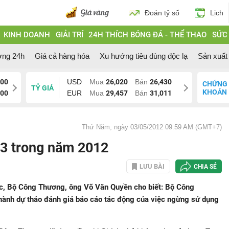
Đoán tỷ số
Lịch
KINH DOANH
GIẢI TRÍ
24H THÍCH BÓNG ĐÁ - THỂ THAO
SỨC
ờng 24h
Giá cả hàng hóa
Xu hướng tiêu dùng độc lạ
Sản xuất 
200
USD
Mua
26,020
Bán
26,430
CHỨNG
TỶ GIÁ
KHOÁN
700
EUR
Mua
29,457
Bán
31,011
Thứ Năm, ngày 03/05/2012 09:59 AM (GMT+7)
3 trong năm 2012
LƯU BÀI
CHIA SẺ
ớc, Bộ Công Thương, ông Võ Văn Quyền cho biết: Bộ Công
ành dự thảo đánh giá báo cáo tác động của việc ngừng sử dụng