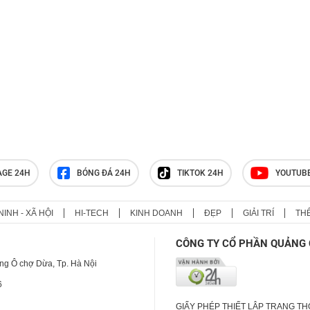
AGE 24H
BÓNG ĐÁ 24H
TIKTOK 24H
YOUTUB
NINH - XÃ HỘI
HI-TECH
KINH DOANH
ĐẸP
GIẢI TRÍ
TH
CÔNG TY CỔ PHẦN QUẢNG 
ng Ô chợ Dừa, Tp. Hà Nội
6
GIẤY PHÉP THIẾT LẬP TRANG T