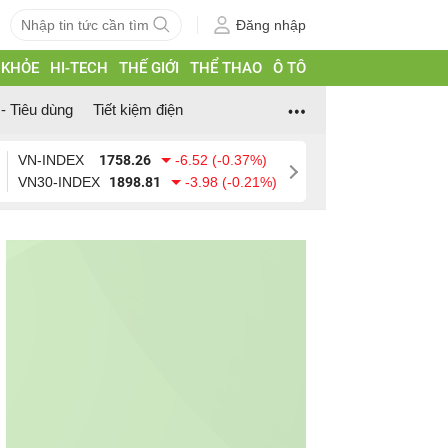
Đăng nhập
 KHỎE
HI-TECH
THẾ GIỚI
THỂ THAO
Ô TÔ
- Tiêu dùng
Tiết kiệm điện
VN-INDEX
1758.26
-6.52 (-0.37%)
VN30-INDEX
1898.81
-3.98 (-0.21%)