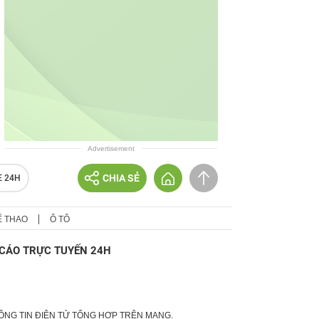
Advertisement
CHIA SẺ
E 24H
Ể THAO
Ô TÔ
CÁO TRỰC TUYẾN 24H
HÔNG TIN ĐIỆN TỬ TỔNG HỢP TRÊN MẠNG.