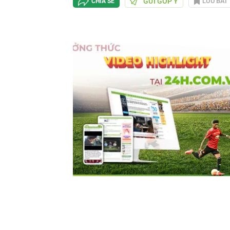
GỬI GÓP Ý
LƯU BÀI
CHIA SẺ