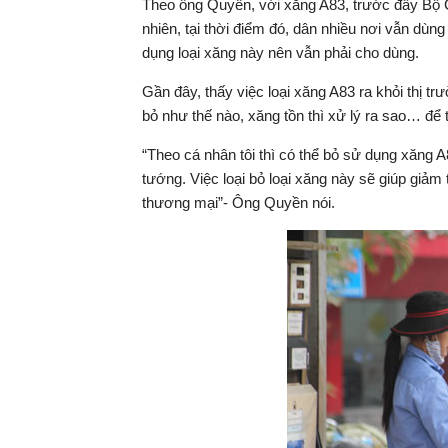
Theo ông Quyền, với xăng A83, trước đây Bộ 
nhiên, tại thời điểm đó, dân nhiều nơi vẫn dùn
dụng loại xăng này nên vẫn phải cho dùng.
Gần đây, thấy việc loại xăng A83 ra khỏi thị tr
bỏ như thế nào, xăng tồn thì xử lý ra sao… để 
“Theo cá nhân tôi thì có thể bỏ sử dụng xăng 
tướng. Việc loại bỏ loại xăng này sẽ giúp giảm
thương mại”- Ông Quyền nói.