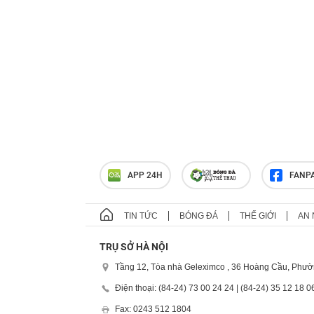
APP 24H
FANP
TIN TỨC
BÓNG ĐÁ
THẾ GIỚI
AN 
TRỤ SỞ HÀ NỘI
Tầng 12, Tòa nhà Geleximco , 36 Hoàng Cầu, Phườ
Điện thoại: (84-24) 73 00 24 24 | (84-24) 35 12 18 0
Fax: 0243 512 1804