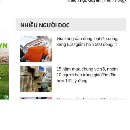
Theo Thục Quyên
(Tiền Phong)
NHIỀU NGƯỜI ĐỌC
Giá xăng dầu đồng loạt đi xuống,
xăng E10 giảm hơn 500 đồng/lít
15 năm mua chung vé số, nhóm
10 người bạn trúng giải độc đắc
hơn 141 tỷ đồng
Giá xăng dầu hôm nay 6/8: Thế
giới trái chiều, trong nước chiều
nay điều chỉnh
Thất bại khi nuôi lợn, anh nông