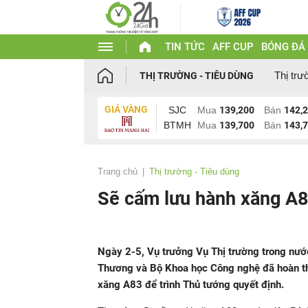
TIN TỨC
AFF CUP
BÓNG ĐÁ
Thị trư
THỊ TRƯỜNG - TIÊU DÙNG
GIÁ VÀNG
SJC
Mua
139,200
Bán
142,
BTMH
Mua
139,700
Bán
143,
Trang chủ
Thị trường - Tiêu dùng
Sẽ cấm lưu hành xăng A8
Ngày 2-5, Vụ trưởng Vụ Thị trường trong nư
Thương và Bộ Khoa học Công nghệ đã hoàn th
xăng A83 để trình Thủ tướng quyết định.