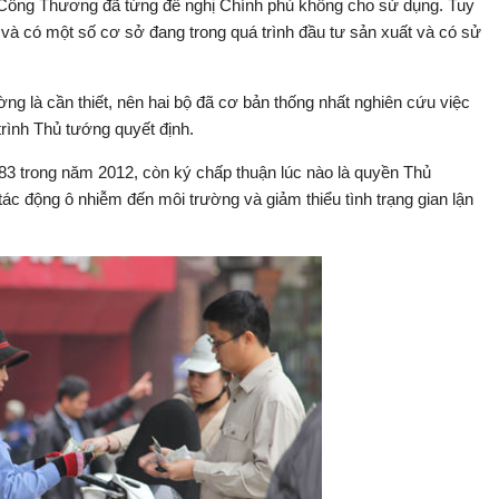
Công Thương đã từng đề nghị Chính phủ không cho sử dụng. Tuy
g và có một số cơ sở đang trong quá trình đầu tư sản xuất và có sử
ường là cần thiết, nên hai bộ đã cơ bản thống nhất nghiên cứu việc
trình Thủ tướng quyết định.
A83 trong năm 2012, còn ký chấp thuận lúc nào là quyền Thủ
 tác động ô nhiễm đến môi trường và giảm thiểu tình trạng gian lận