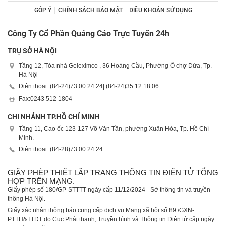
GÓP Ý
CHÍNH SÁCH BẢO MẬT
ĐIỀU KHOẢN SỬ DỤNG
Công Ty Cổ Phần Quảng Cáo Trực Tuyến 24h
TRỤ SỞ HÀ NỘI
Tầng 12, Tòa nhà Geleximco , 36 Hoàng Cầu, Phường Ô chợ Dừa, Tp.
Hà Nội
Điện thoại: (84-24)
73 00 24 24
| (84-24)
35 12 18 06
Fax:
0243 512 1804
CHI NHÁNH TP.HỒ CHÍ MINH
Tầng 11, Cao ốc 123-127 Võ Văn Tần, phường Xuân Hòa, Tp. Hồ Chí
Minh.
Điện thoại: (84-28)
73 00 24 24
GIẤY PHÉP THIẾT LẬP TRANG THÔNG TIN ĐIỆN TỬ TỔNG
HỢP TRÊN MẠNG.
Giấy phép số 180/GP-STTTT ngày cấp 11/12/2024 - Sở thông tin và truyền
thông Hà Nội.
Giấy xác nhận thông báo cung cấp dịch vụ Mạng xã hội số 89 /GXN-
PTTH&TTĐT do Cục Phát thanh, Truyền hình và Thông tin Điện tử cấp ngày