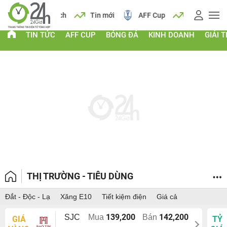
 vàng
Lịch
Tin mới
AFF Cup
Giá vàng
TIN TỨC
AFF CUP
BÓNG ĐÁ
KINH DOANH
GIẢI T
THỊ TRƯỜNG - TIÊU DÙNG
Đắt - Độc - Lạ
Xăng E10
Tiết kiệm điện
Giá cả
139,200
142,200
SJC
Mua
Bán
GIÁ
TỶ