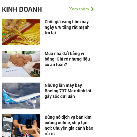
sự khác biệt đến thị
KINH DOANH
Xem thêm
trường Việt
Chốt giá vàng hôm nay
ngày 8/8 tăng rất mạnh
trở lại
Mua nhà đất bằng vi
bằng: Giá rẻ nhưng liệu
có an toàn?
Những lần máy bay
Boeing 737 Max dính lỗi
gây sốc dư luận
Bùng nổ dịch vụ bán kim
cương online, ship tận
nơi: Chuyên gia cảnh báo
rủi ro