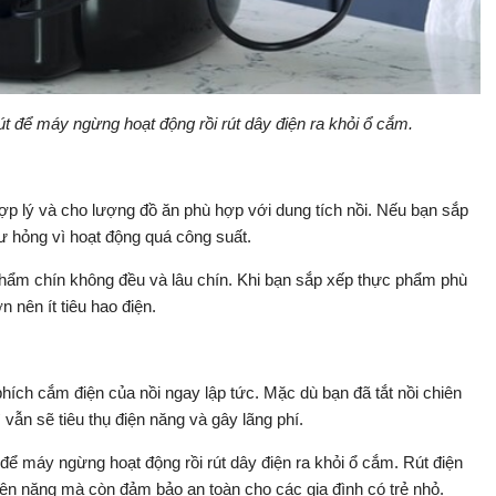
út để máy ngừng hoạt động rồi rút dây điện ra khỏi ổ cắm.
ợp lý và cho lượng đồ ăn phù hợp với dung tích nồi. Nếu bạn sắp
ư hỏng vì hoạt động quá công suất.
 phẩm chín không đều và lâu chín. Khi bạn sắp xếp thực phẩm phù
 nên ít tiêu hao điện.
hích cắm điện của nồi ngay lập tức. Mặc dù bạn đã tắt nồi chiên
vẫn sẽ tiêu thụ điện năng và gây lãng phí.
 để máy ngừng hoạt động rồi rút dây điện ra khỏi ổ cắm. Rút điện
ện năng mà còn đảm bảo an toàn cho các gia đình có trẻ nhỏ.