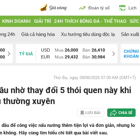
Đoán tỷ số
Lịch
KINH DOANH
GIẢI TRÍ
24H THÍCH BÓNG ĐÁ - THỂ THAO
SỨC
ờng 24h
Giá cả hàng hóa
Xu hướng tiêu dùng độc lạ
Sản xuất 
000
USD
Mua
26,000
Bán
26,410
CHỨNG
TỶ GIÁ
KHOÁN
200
EUR
Mua
29,432
Bán
30,984
Thứ Ba, ngày 09/06/2026 07:00 AM (GMT+7)
âu nhờ thay đổi 5 thói quen này khi
u thường xuyên
LƯU BÀI
CHIA SẺ
dầu để công việc nấu nướng thêm tiện lợi và đơn giản, nhưng lo
 không. Hãy cùng tìm hiểu chi tiết qua bài viết sau.