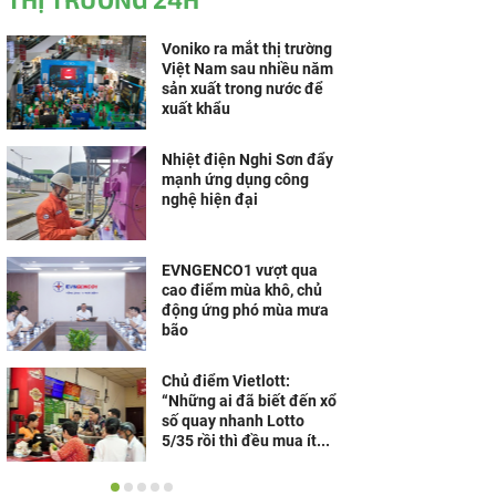
Voniko ra mắt thị trường
Việt Nam sau nhiều năm
sản xuất trong nước để
xuất khẩu
Nhiệt điện Nghi Sơn đẩy
mạnh ứng dụng công
nghệ hiện đại
EVNGENCO1 vượt qua
cao điểm mùa khô, chủ
động ứng phó mùa mưa
bão
Chủ điểm Vietlott:
“Những ai đã biết đến xổ
số quay nhanh Lotto
5/35 rồi thì đều mua ít...
HeleH thương hiệu mang