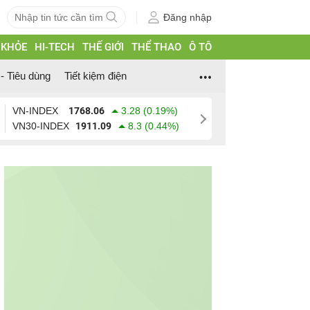
Đăng nhập
 KHỎE
HI-TECH
THẾ GIỚI
THỂ THAO
Ô TÔ
- Tiêu dùng
Tiết kiệm điện
VN-INDEX
1768.06
3.28 (0.19%)
VN30-INDEX
1911.09
8.3 (0.44%)