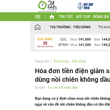
TIN TỨC
AFF CUP
BÓNG ĐÁ
Thị trư
THỊ TRƯỜNG - TIÊU DÙNG
GIÁ VÀNG
SJC
Mua
141,000
Bán
144,
BTMH
Mua
141,200
Bán
145,
Trang chủ
Thị trường - Tiêu dùng
Hóa đơn tiền điện giảm s
dùng nồi chiên không dầ
Tư vấn tiết kiệm điện
Sự kiện:
Bạn đang có ý định chọn mua nồi chiên không 
ngại về vấn đề nồi chiên không dầu có tốn điện