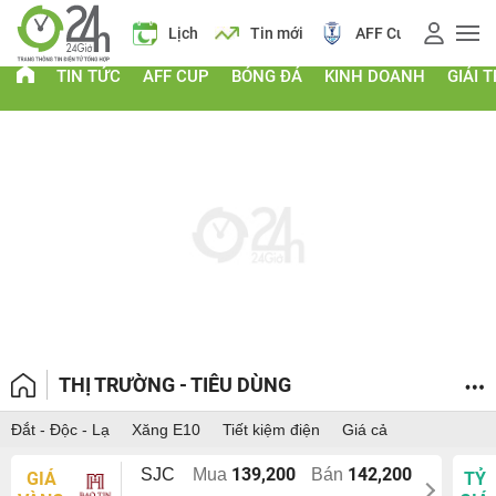
Giá vàng
Lịch
Tin mới
AFF Cup
Giá
TIN TỨC
AFF CUP
BÓNG ĐÁ
KINH DOANH
GIẢI T
THỊ TRƯỜNG - TIÊU DÙNG
Đắt - Độc - Lạ
Xăng E10
Tiết kiệm điện
Giá cả
139,200
142,200
SJC
Mua
Bán
GIÁ
TỶ