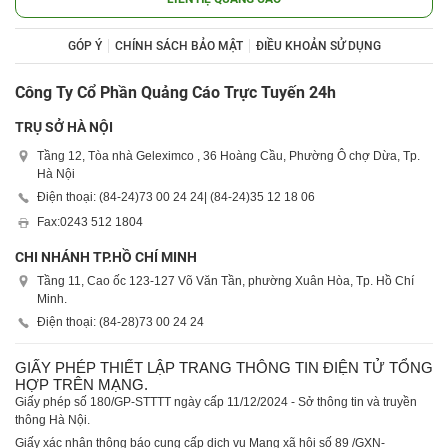
GÓP Ý
CHÍNH SÁCH BẢO MẬT
ĐIỀU KHOẢN SỬ DỤNG
Công Ty Cổ Phần Quảng Cáo Trực Tuyến 24h
TRỤ SỞ HÀ NỘI
Tầng 12, Tòa nhà Geleximco , 36 Hoàng Cầu, Phường Ô chợ Dừa, Tp.
Hà Nội
Điện thoại: (84-24)
73 00 24 24
| (84-24)
35 12 18 06
Fax:
0243 512 1804
CHI NHÁNH TP.HỒ CHÍ MINH
Tầng 11, Cao ốc 123-127 Võ Văn Tần, phường Xuân Hòa, Tp. Hồ Chí
Minh.
Điện thoại: (84-28)
73 00 24 24
GIẤY PHÉP THIẾT LẬP TRANG THÔNG TIN ĐIỆN TỬ TỔNG
HỢP TRÊN MẠNG.
Giấy phép số 180/GP-STTTT ngày cấp 11/12/2024 - Sở thông tin và truyền
thông Hà Nội.
Giấy xác nhận thông báo cung cấp dịch vụ Mạng xã hội số 89 /GXN-