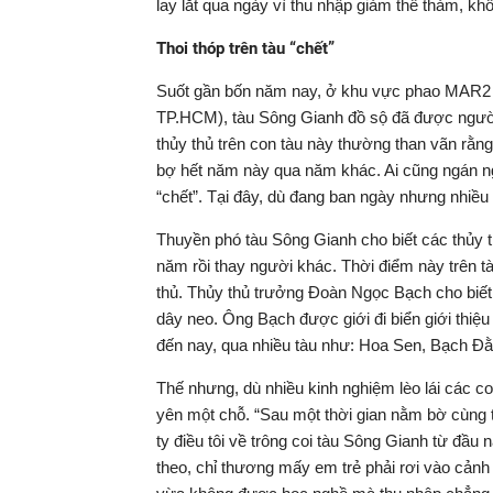
lay lắt qua ngày vì thu nhập giảm thê thảm, khô
Thoi thóp trên tàu “chết”
Suốt gần bốn năm nay, ở khu vực phao MAR2 
TP.HCM), tàu Sông Gianh đồ sộ đã được người 
thủy thủ trên con tàu này thường than vãn rằ
bợ hết năm này qua năm khác. Ai cũng ngán ng
“chết”. Tại đây, dù đang ban ngày nhưng nhiều 
Thuyền phó tàu Sông Gianh cho biết các thủy t
năm rồi thay người khác. Thời điểm này trên 
thủ. Thủy thủ trưởng Đoàn Ngọc Bạch cho biết 
dây neo. Ông Bạch được giới đi biển giới thiệu 
đến nay, qua nhiều tàu như: Hoa Sen, Bạch Đằn
Thế nhưng, dù nhiều kinh nghiệm lèo lái các 
yên một chỗ. “Sau một thời gian nằm bờ cùng t
ty điều tôi về trông coi tàu Sông Gianh từ đầu 
theo, chỉ thương mấy em trẻ phải rơi vào cảnh