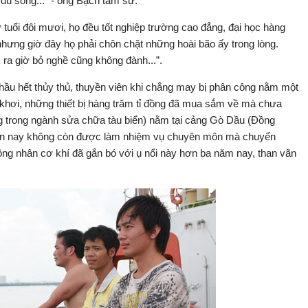
ủ sống...” - ông Bạch tâm sự.
 tuổi đôi mươi, họ đều tốt nghiệp trường cao đẳng, đại học hàng
nhưng giờ đây họ phải chôn chặt những hoài bão ấy trong lòng.
 ra giờ bỏ nghề cũng không đành...”.
 hầu hết thủy thủ, thuyền viên khi chẳng may bị phân công nằm một
 khơi, những thiết bị hàng trăm tỉ đồng đã mua sắm về mà chưa
ng trong ngành sửa chữa tàu biển) nằm tại cảng Gò Dầu (Đồng
hiện nay không còn được làm nhiệm vụ chuyên môn mà chuyển
ông nhân cơ khí đã gắn bó với ụ nổi này hơn ba năm nay, than vãn