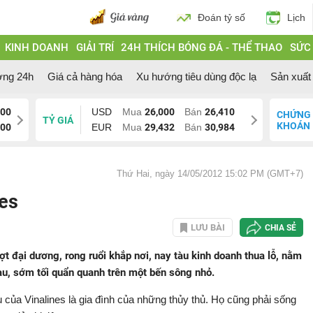
Đoán tỷ số
Lịch
KINH DOANH
GIẢI TRÍ
24H THÍCH BÓNG ĐÁ - THỂ THAO
SỨC
ờng 24h
Giá cả hàng hóa
Xu hướng tiêu dùng độc lạ
Sản xuất 
200
USD
Mua
26,000
Bán
26,410
CHỨNG
TỶ GIÁ
KHOÁN
200
EUR
Mua
29,432
Bán
30,984
Thứ Hai, ngày 14/05/2012 15:02 PM (GMT+7)
nes
LƯU BÀI
CHIA SẺ
t đại dương, rong ruổi khắp nơi, nay tàu kinh doanh thua lỗ, nằm
tàu, sớm tối quẩn quanh trên một bến sông nhỏ.
của Vinalines là gia đình của những thủy thủ. Họ cũng phải sống