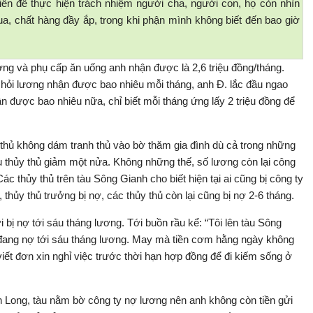
tiền để thực hiện trách nhiệm người cha, người con, họ còn nhìn
a, chất hàng đầy ắp, trong khi phận mình không biết đến bao giờ
ương và phụ cấp ăn uống anh nhận được là 2,6 triệu đồng/tháng.
, hỏi lương nhận được bao nhiêu mỗi tháng, anh Đ. lắc đầu ngao
n được bao nhiêu nữa, chỉ biết mỗi tháng ứng lấy 2 triệu đồng để
y thủ không dám tranh thủ vào bờ thăm gia đình dù cả trong những
u thủy thủ giảm một nửa. Không những thế, số lương còn lại công
ác thủy thủ trên tàu Sông Gianh cho biết hiện tại ai cũng bị công ty
thủy thủ trưởng bị nợ, các thủy thủ còn lại cũng bị nợ 2-6 tháng.
 bị nợ tới sáu tháng lương. Tới buồn rầu kể: “Tôi lên tàu Sông
ang nợ tới sáu tháng lương. May mà tiền cơm hằng ngày không
viết đơn xin nghỉ việc trước thời hạn hợp đồng để đi kiếm sống ở
h Long, tàu nằm bờ công ty nợ lương nên anh không còn tiền gửi