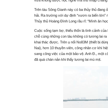
vừa không được học nghề mà thu nhập chẳng đ
Trên tàu Sông Gianh này có ba thủy thủ đang ở
hải. Ra trường với dự định “vươn ra biển lớn” 
Thủy thủ Hoàng Đình Long rầu rĩ: “Mình ăn học
Cuộc sống tạm bợ, thiếu thốn là tình cảnh của
chỗ cùng những con tàu không có tương lai ra
khai thác được. Trên ụ nổi No83M (thiết bị dù
Nai), hơn 10 thuyền viên, công nhân cơ khí 
sang công việc của một bảo vệ. Anh Đ., một c
đã quá chán nản khi thấy tương lai mù mịt.