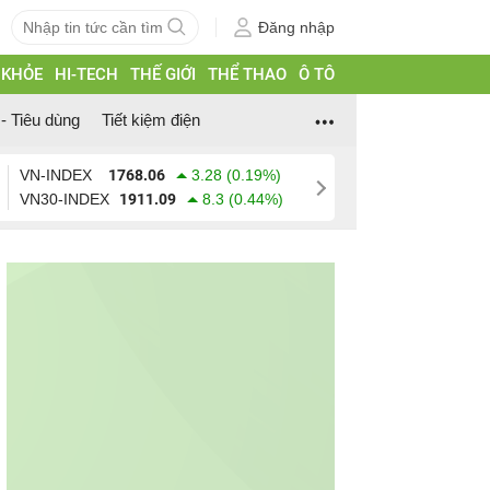
Đăng nhập
 KHỎE
HI-TECH
THẾ GIỚI
THỂ THAO
Ô TÔ
- Tiêu dùng
Tiết kiệm điện
VN-INDEX
1768.06
3.28 (0.19%)
VN30-INDEX
1911.09
8.3 (0.44%)