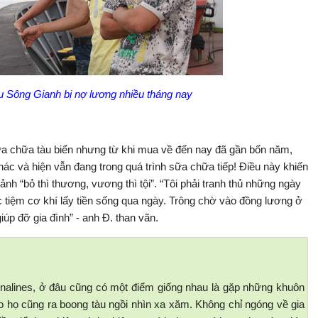
àu Sông Gianh bị nợ lương nhiều tháng nay
 chữa tàu biển nhưng từ khi mua về đến nay đã gần bốn năm,
khác và hiện vẫn đang trong quá trình sữa chữa tiếp! Điều này khiến
ảnh “bỏ thì thương, vương thì tội”. “Tôi phải tranh thủ những ngày
 tiệm cơ khí lấy tiền sống qua ngày. Trông chờ vào đồng lương ở
iúp đỡ gia đình” - anh Đ. than vãn.
alines, ở đâu cũng có một điểm giống nhau là gặp những khuôn
o họ cũng ra boong tàu ngồi nhìn xa xăm. Không chỉ ngóng về gia