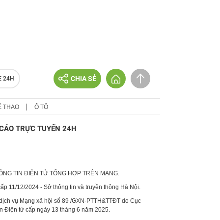
CHIA SẺ
E 24H
Ể THAO
Ô TÔ
CÁO TRỰC TUYẾN 24H
HÔNG TIN ĐIỆN TỬ TỔNG HỢP TRÊN MẠNG.
p 11/12/2024 - Sở thông tin và truyền thông Hà Nội.
 dịch vụ Mạng xã hội số 89 /GXN-PTTH&TTĐT do Cục
in Điện tử cấp ngày 13 tháng 6 năm 2025.