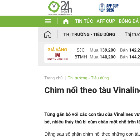
TIN TỨC
AFF CUP
BÓNG ĐÁ
Thị trư
THỊ TRƯỜNG - TIÊU DÙNG
GIÁ VÀNG
SJC
Mua
139,200
Bán
142,
BTMH
Mua
140,200
Bán
144,
Trang chủ
Thị trường - Tiêu dùng
Chìm nổi theo tàu Vinali
Từng gắn bó với các con tàu của Vinalines vượ
bờ, nhiều thủy thủ bị cùm chân một chỗ trên 
Đằng sau số phận chìm nổi theo những con tàu 