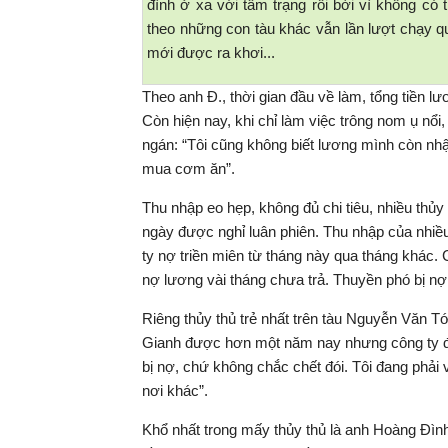
đình ở xa với tâm trạng rối bời vì không có 
theo những con tàu khác vẫn lần lượt chạy qu
mới được ra khơi...
Theo anh Đ., thời gian đầu về làm, tổng tiền l
Còn hiện nay, khi chỉ làm việc trông nom ụ nổi
ngán: “Tôi cũng không biết lương mình còn nhậ
mua cơm ăn”.
Thu nhập eo hẹp, không đủ chi tiêu, nhiều thủ
ngày được nghỉ luân phiên. Thu nhập của nhiề
ty nợ triền miên từ tháng này qua tháng khác. C
nợ lương vài tháng chưa trả. Thuyền phó bị nợ, 
Riêng thủy thủ trẻ nhất trên tàu Nguyễn Văn Tới
Gianh được hơn một năm nay nhưng công ty đ
bị nợ, chứ không chắc chết đói. Tôi đang phải 
nơi khác”.
Khổ nhất trong mấy thủy thủ là anh Hoàng Đìn