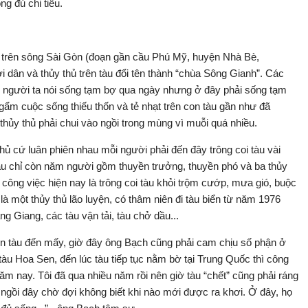
ng đủ chi tiêu.
trên sông Sài Gòn (đoạn gần cầu Phú Mỹ, huyện Nhà Bè,
dân và thủy thủ trên tàu đổi tên thành “chùa Sông Gianh”. Các
ng người ta nói sống tạm bợ qua ngày nhưng ở đây phải sống tạm
ẩm cuộc sống thiếu thốn và tẻ nhạt trên con tàu gần như đã
thủy thủ phải chui vào ngồi trong mùng vì muỗi quá nhiều.
hủ cứ luân phiên nhau mỗi người phải đến đây trông coi tàu vài
tàu chỉ còn năm người gồm thuyền trưởng, thuyền phó và ba thủy
công việc hiện nay là trông coi tàu khỏi trộm cướp, mưa gió, buộc
là một thủy thủ lão luyện, có thâm niên đi tàu biển từ năm 1976
g Giang, các tàu vận tải, tàu chở dầu...
con tàu đến mấy, giờ đây ông Bạch cũng phải cam chịu số phận ở
àu Hoa Sen, đến lúc tàu tiếp tục nằm bờ tại Trung Quốc thì công
năm nay. Tôi đã qua nhiều năm rồi nên giờ tàu “chết” cũng phải ráng
 ngồi đây chờ đợi không biết khi nào mới được ra khơi. Ở đây, họ