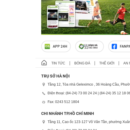
APP 24H
FANP
TIN TỨC
BÓNG ĐÁ
THẾ GIỚI
AN 
TRỤ SỞ HÀ NỘI
Tầng 12, Tòa nhà Geleximco , 36 Hoàng Cầu, Phườ
Điện thoại: (84-24) 73 00 24 24 | (84-24) 35 12 18 0
Fax: 0243 512 1804
CHI NHÁNH TP.HỒ CHÍ MINH
Tầng 11, Cao ốc 123-127 Võ Văn Tần, phường Xuân