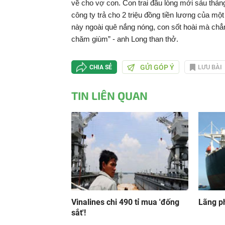
về cho vợ con. Con trai đầu lòng mới sáu tháng
công ty trả cho 2 triệu đồng tiền lương của mộ
này ngoài quê nắng nóng, con sốt hoài mà chẳ
chăm giùm” - anh Long than thở.
GỬI GÓP Ý
LƯU BÀI
CHIA SẺ
TIN LIÊN QUAN
Vinalines chi 490 tỉ mua 'đống
Lãng ph
sắt'!