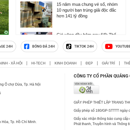
15 năm mua chung vé số, nhóm
10 người bạn trúng giải độc đắc
hơn 141 tỷ đồng
Giá xăng dầu hôm nay 6/8: Thế
giới trái chiều, trong nước chiều
nay điều chỉnh
AGE 24H
BÓNG ĐÁ 24H
TIKTOK 24H
YOUTUB
NINH - XÃ HỘI
HI-TECH
KINH DOANH
ĐẸP
GIẢI TRÍ
TH
Giá xăng dầu hôm nay 7/8: Dầu
thế giới đi lên, trong nước đồng
CÔNG TY CỔ PHẦN QUẢNG 
loạt giảm
ng Ô chợ Dừa, Tp. Hà Nội
6
GIẤY PHÉP THIẾT LẬP TRANG T
Giấy phép số 180/GP-STTTT ngày cấ
Giấy xác nhận thông báo cung cấp
 Hòa, Tp. Hồ Chí Minh.
Phát thanh, Truyền hình và Thông t