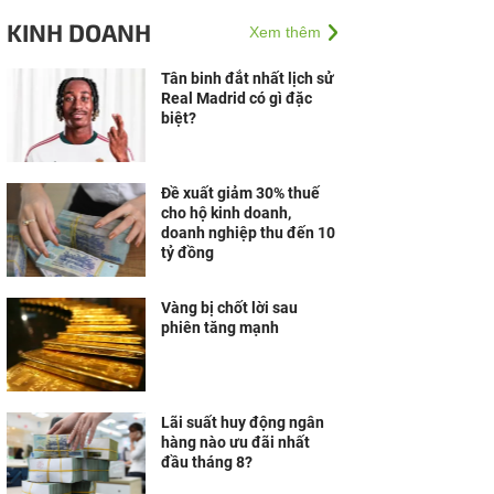
thành bích họa “Việt
KINH DOANH
Xem thêm
Nam Tươi Đẹp” chào đón
du khách tại Côn Đảo
Tân binh đắt nhất lịch sử
Real Madrid có gì đặc
biệt?
Đề xuất giảm 30% thuế
cho hộ kinh doanh,
doanh nghiệp thu đến 10
tỷ đồng
Vàng bị chốt lời sau
phiên tăng mạnh
Lãi suất huy động ngân
hàng nào ưu đãi nhất
đầu tháng 8?