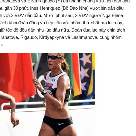
 Drahatova và Elisa Rigaudo (Ý) đã nhanh chóng vượt lên dẫn đầu
u gần 30 phút, Ines Henriquez (Bồ Đào Nha) vượt lên dẫn đầu
ch với 2 VĐV dẫn đầu. Mười phút sau, 2 VĐV người Nga Elena
ách khỏi đoàn đông và tiếp cận với nhóm thứ nhất mà lúc này,
iữ tốc độ đều đặn như lúc đầu nữa. Đoàn đua lúc này chia tách
Drahatova, Rigaudo, Kirdyapkyna và Lashmanova, cùng nhóm
m.