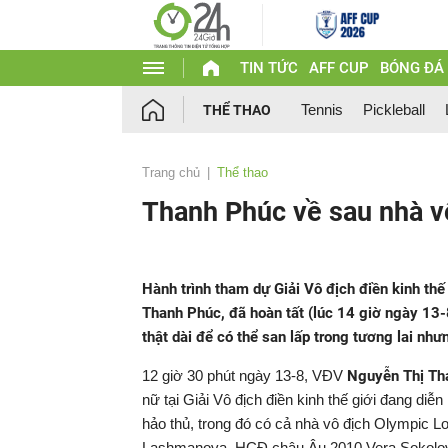
TIN TỨC
AFF CUP
BÓNG ĐÁ
Tennis
Pickleball
THỂ THAO
Trang chủ
Thể thao
Thanh Phúc về sau nhà vô
Hành trình tham dự Giải Vô địch điền kinh th
Thanh Phúc, đã hoàn tất (lúc 14 giờ ngày 13-
thật dài để có thể san lấp trong tương lai như
12 giờ 30 phút ngày 13-8, VĐV
Nguyễn Thị T
nữ tại Giải Vô địch điền kinh thế giới đang d
hảo thủ, trong đó có cả nhà vô địch Olympic 
Lashmanova, HCĐ châu Âu 2010 Vera Sokolova