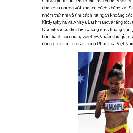
Chỉ vài phút sau tiếng súng khai cuộc, Anezka
đoàn đua nhưng với khoảng cách không xa. Sa
nhóm thứ nhì và tìm cách rút ngắn khoảng cá
Kirdyapkyna và Anisya Lashmanova tăng tốc, t
Drahatova có dấu hiệu xuống sức, không còn g
hẳn thành hai nhóm, với 4 VĐV dẫn đầu gồm 
đông phía sau, có cả Thanh Phúc của Việt Na