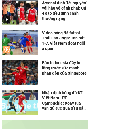
Arsenal dính "lời nguyền"
với hậu vệ cánh phải: Cả
4 sao đều dính chấn
thương nặng
Video bóng đá futsal
Thái Lan - Nga: Tan nát
1-7, Việt Nam đoạt ngôi
á quân
Báo Indonesia đầy lo
lắng trước sức mạnh
phản đòn của Singapore
Nhận định bóng đá ĐT
Việt Nam - ĐT
Campuchia: Xoay tua
vẫn đủ sức đua đầu bảng
(AFF Cup)