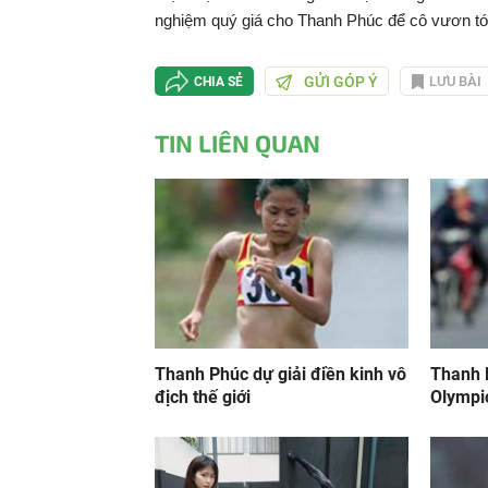
nghiệm quý giá cho Thanh Phúc để cô vươn tới
GỬI GÓP Ý
LƯU BÀI
CHIA SẺ
TIN LIÊN QUAN
Thanh Phúc dự giải điền kinh vô
Thanh P
địch thế giới
Olympi