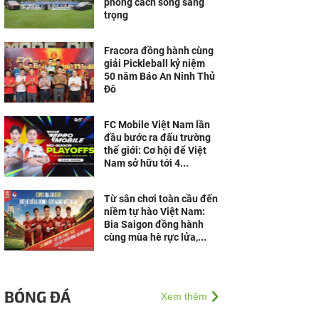
phong cách sống sang
trọng
Fracora đồng hành cùng
giải Pickleball kỷ niệm
50 năm Báo An Ninh Thủ
Đô
FC Mobile Việt Nam lần
đầu bước ra đấu trường
thế giới: Cơ hội để Việt
Nam sở hữu tới 4...
Từ sân chơi toàn cầu đến
niềm tự hào Việt Nam:
Bia Saigon đồng hành
cùng mùa hè rực lửa,...
BÓNG ĐÁ
Xem thêm