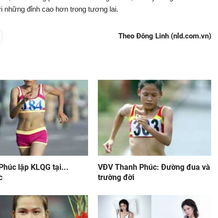
 những đỉnh cao hơn trong tương lai.
Theo Đông Linh (nld.com.vn)
húc lập KLQG tại...
VĐV Thanh Phúc: Đường đua và
c
trường đời