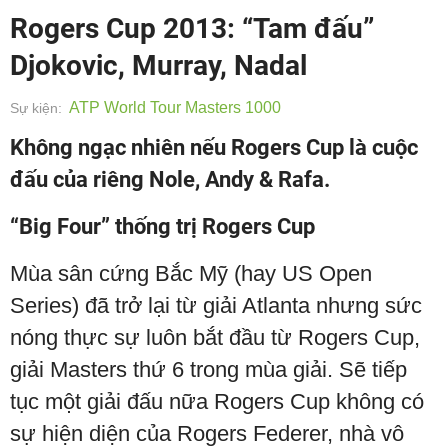
Rogers Cup 2013: “Tam đấu”
Djokovic, Murray, Nadal
ATP World Tour Masters 1000
Sự kiện:
Không ngạc nhiên nếu Rogers Cup là cuộc
đấu của riêng Nole, Andy & Rafa.
“Big Four” thống trị Rogers Cup
Mùa sân cứng Bắc Mỹ (hay US Open
Series) đã trở lại từ giải Atlanta nhưng sức
nóng thực sự luôn bắt đầu từ Rogers Cup,
giải Masters thứ 6 trong mùa giải. Sẽ tiếp
tục một giải đấu nữa Rogers Cup không có
sự hiện diện của Rogers Federer, nhà vô