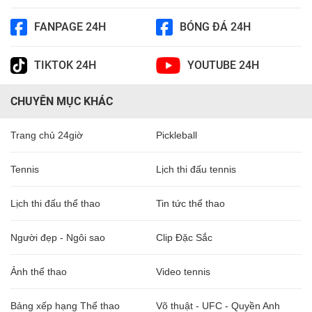
FANPAGE 24H
BÓNG ĐÁ 24H
TIKTOK 24H
YOUTUBE 24H
CHUYÊN MỤC KHÁC
Trang chủ 24giờ
Pickleball
Tennis
Lịch thi đấu tennis
Lịch thi đấu thể thao
Tin tức thể thao
Người đẹp - Ngôi sao
Clip Đặc Sắc
Ảnh thể thao
Video tennis
Bảng xếp hạng Thể thao
Võ thuật - UFC - Quyền Anh