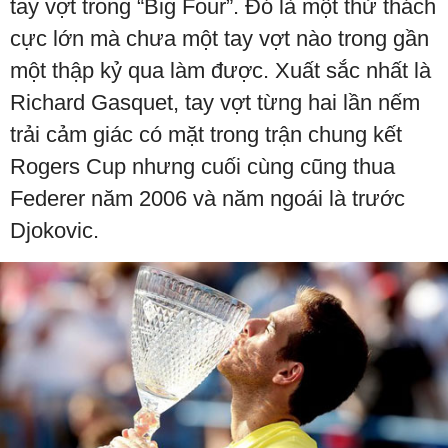
tay vợt trong “Big Four”. Đó là một thử thách
cực lớn mà chưa một tay vợt nào trong gần
một thập kỷ qua làm được. Xuất sắc nhất là
Richard Gasquet, tay vợt từng hai lần nếm
trải cảm giác có mặt trong trận chung kết
Rogers Cup nhưng cuối cùng cũng thua
Federer năm 2006 và năm ngoái là trước
Djokovic.