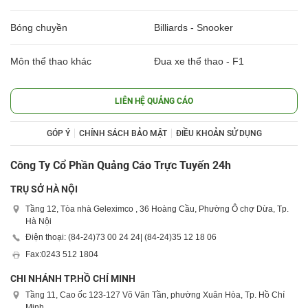
Bóng chuyền
Billiards - Snooker
Môn thể thao khác
Đua xe thể thao - F1
LIÊN HỆ QUẢNG CÁO
GÓP Ý
CHÍNH SÁCH BẢO MẬT
ĐIỀU KHOẢN SỬ DỤNG
Công Ty Cổ Phần Quảng Cáo Trực Tuyến 24h
TRỤ SỞ HÀ NỘI
Tầng 12, Tòa nhà Geleximco , 36 Hoàng Cầu, Phường Ô chợ Dừa, Tp.
Hà Nội
Điện thoại: (84-24)
73 00 24 24
| (84-24)
35 12 18 06
Fax:
0243 512 1804
CHI NHÁNH TP.HỒ CHÍ MINH
Tầng 11, Cao ốc 123-127 Võ Văn Tần, phường Xuân Hòa, Tp. Hồ Chí
Minh.