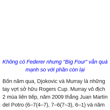
Không có Federer nhưng "Big Four" vẫn quá
mạnh so với phần còn lại
Bốn năm qua, Djokovic và Murray là những
tay vợt sở hữu Rogers Cup. Murray vô địch
2 mùa liên tiếp, năm 2009 thắng Juan Martin
del Potro (6–7(4–7), 7–6(7–3), 6–1) và năm