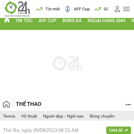
 vàng
Lịch
Tin mới
AFF Cup
Giá vàng
TIN TỨC
AFF CUP
BÓNG ĐÁ
NGOẠI HẠNG ANH
THỂ THAO
Tennis
Võ thuật
Người đẹp - Ngôi sao
Bóng chuyền
Thứ Ba, ngày 06/08/2013 06:31 AM
CHIA SẺ