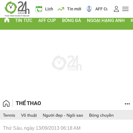
 vàng
Lịch
Tin mới
AFF Cup
Giá vàng
TIN TỨC
AFF CUP
BÓNG ĐÁ
NGOẠI HẠNG ANH
THỂ THAO
Tennis
Võ thuật
Người đẹp - Ngôi sao
Bóng chuyền
Thứ Sáu, ngày 13/09/2013 06:18 AM