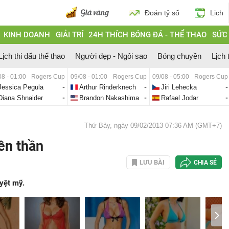
Đoán tỷ số
Lịch
KINH DOANH
GIẢI TRÍ
24H THÍCH BÓNG ĐÁ - THỂ THAO
SỨC
Lịch thi đấu thể thao
Người đẹp - Ngôi sao
Bóng chuyền
Lịch 
08 - 01:00
Rogers Cup
09/08 - 01:00
Rogers Cup
09/08 - 05:00
Rogers Cup
Jessica Pegula
-
Arthur Rinderknech
-
Jiri Lehecka
-
Diana Shnaider
-
Brandon Nakashima
-
Rafael Jodar
-
Thứ Bảy, ngày 09/02/2013 07:36 AM (GMT+7)
iên thần
LƯU BÀI
CHIA SẺ
uyệt mỹ.