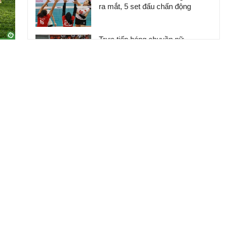
ra mắt, 5 set đấu chấn động
Trực tiếp bóng chuyền nữ
Phillippines - Việt Nam: Kịch tính
set quyết định (Kết thúc)
Trầm trồ nhan sắc "thiên thần Bắc
Âu", chân chạy sở hữu cơ thể
đẹp khó tin