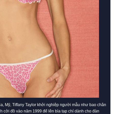
nia, Mỹ, Tiffany Taylor khởi nghiệp người mẫu như bao chân
ịnh cởi đồ vào năm 1999 để lên bìa tạp chí dành cho đàn