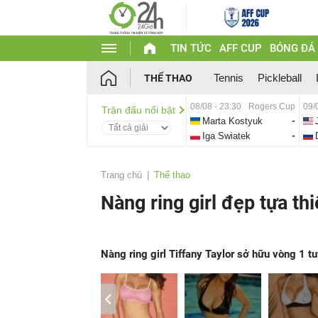
TIN TỨC
AFF CUP
BÓNG ĐÁ
Tennis
Pickleball
THỂ THAO
08/08 - 23:30
Rogers Cup
09/
Trận đấu nổi bật
Marta Kostyuk
-
Iga Swiatek
-
Trang chủ
Thể thao
Nàng ring girl đẹp tựa th
Nàng ring girl Tiffany Taylor sở hữu vòng 1 t