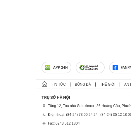
APP 24H
FANP
TIN TỨC
BÓNG ĐÁ
THẾ GIỚI
AN 
TRỤ SỞ HÀ NỘI
Tầng 12, Tòa nhà Geleximco , 36 Hoàng Cầu, Phườ
Điện thoại: (84-24) 73 00 24 24 | (84-24) 35 12 18 0
Fax: 0243 512 1804