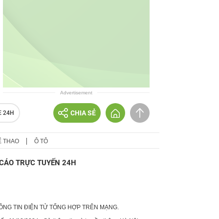
Advertisement
CHIA SẺ
E 24H
Ể THAO
Ô TÔ
CÁO TRỰC TUYẾN 24H
HÔNG TIN ĐIỆN TỬ TỔNG HỢP TRÊN MẠNG.