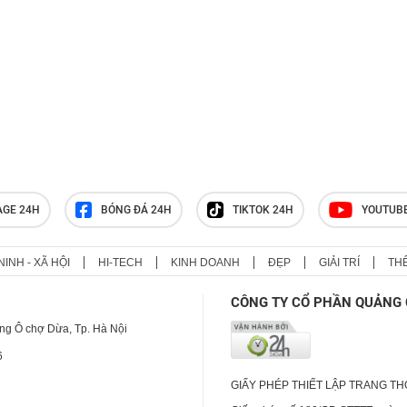
AGE 24H
BÓNG ĐÁ 24H
TIKTOK 24H
YOUTUB
NINH - XÃ HỘI
HI-TECH
KINH DOANH
ĐẸP
GIẢI TRÍ
TH
CÔNG TY CỔ PHẦN QUẢNG 
ng Ô chợ Dừa, Tp. Hà Nội
6
GIẤY PHÉP THIẾT LẬP TRANG T