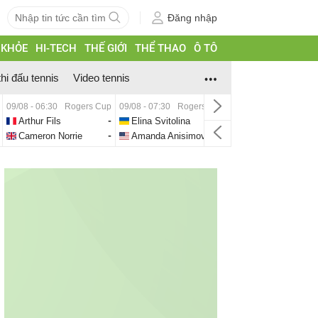
Đăng nhập
 KHỎE
HI-TECH
THẾ GIỚI
THỂ THAO
Ô TÔ
thi đấu tennis
Video tennis
09/08 - 06:30
Rogers Cup
09/08 - 07:30
Rogers Cup
Arthur Fils
-
Elina Svitolina
-
Cameron Norrie
-
Amanda Anisimova
-