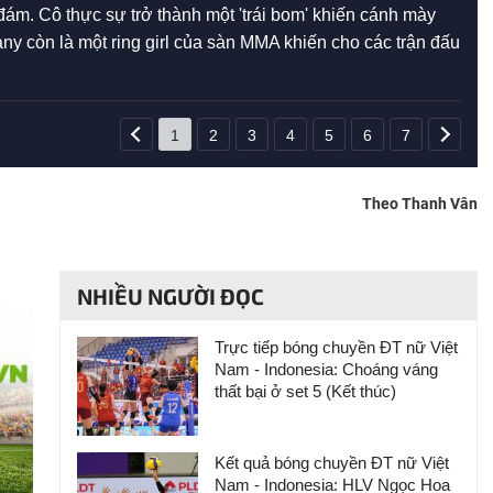
 đám. Cô thực sự trở thành một 'trái bom' khiến cánh mày
ifany còn là một ring girl của sàn MMA khiến cho các trận đấu
1
2
3
4
5
6
7
Theo Thanh Vân
NHIỀU NGƯỜI ĐỌC
Trực tiếp bóng chuyền ĐT nữ Việt
Nam - Indonesia: Choáng váng
thất bại ở set 5 (Kết thúc)
Kết quả bóng chuyền ĐT nữ Việt
Nam - Indonesia: HLV Ngọc Hoa