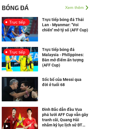
đầu bước ra đấu trường
BÓNG ĐÁ
Xem thêm
thế giới: Cơ hội để Việt
Nam sở hữu tới 4...
Trực tiếp bóng đá Thái
Trực tiếp
Lan - Myanmar: "Voi
Từ sân chơi toàn cầu đến
chiến" mở tỷ số (AFF Cup)
niềm tự hào Việt Nam:
Bia Saigon đồng hành
cùng mùa hè rực lửa,...
Trực tiếp bóng đá
Trực tiếp
Malaysia - Philippines:
Bàn mở điểm ấn tượng
(AFF Cup)
Sốc bố của Messi qua
đời ở tuổi 68
Đình Bắc dẫn đầu Vua
phá lưới AFF Cup vẫn gây
tranh cãi, Quang Hải
nhắm kỷ lục lịch sử ĐT