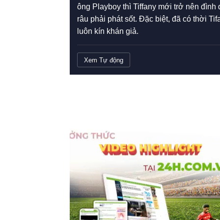
ông Playboy thì Tiffany mới trở nên đình
râu phải phát sốt. Đặc biệt, đã có thời T
luôn kín khán giả.
Xem Tự động