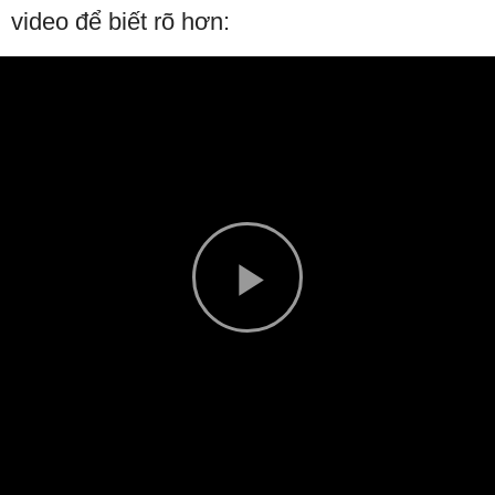
video để biết rõ hơn:
Play
Video