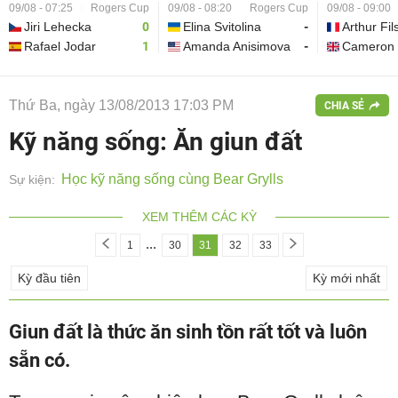
09/08 - 07:25
Rogers Cup
09/08 - 08:20
Rogers Cup
09/08 - 09:00
Jiri Lehecka
0
Elina Svitolina
-
Arthur Fil
Rafael Jodar
1
Amanda Anisimova
-
Cameron 
Thứ Ba, ngày 13/08/2013 17:03 PM
CHIA SẺ
Kỹ năng sống: Ăn giun đất
Học kỹ năng sống cùng Bear Grylls
Sự kiện:
XEM THÊM CÁC KỲ
...
1
30
31
32
33
Kỳ đầu tiên
Kỳ mới nhất
Giun đất là thức ăn sinh tồn rất tốt và luôn
sẵn có.