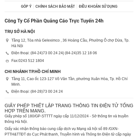
GÓP Ý
CHÍNH SÁCH BẢO MẬT
ĐIỀU KHOẢN SỬ DỤNG
Công Ty Cổ Phần Quảng Cáo Trực Tuyến 24h
TRỤ SỞ HÀ NỘI
Tầng 12, Tòa nhà Geleximco , 36 Hoàng Cầu, Phường Ô chợ Dừa, Tp.
Hà Nội
Điện thoại: (84-24)
73 00 24 24
| (84-24)
35 12 18 06
Fax:
0243 512 1804
CHI NHÁNH TP.HỒ CHÍ MINH
Tầng 11, Cao ốc 123-127 Võ Văn Tần, phường Xuân Hòa, Tp. Hồ Chí
Minh.
Điện thoại: (84-28)
73 00 24 24
GIẤY PHÉP THIẾT LẬP TRANG THÔNG TIN ĐIỆN TỬ TỔNG
HỢP TRÊN MẠNG.
Giấy phép số 180/GP-STTTT ngày cấp 11/12/2024 - Sở thông tin và truyền
thông Hà Nội.
Giấy xác nhận thông báo cung cấp dịch vụ Mạng xã hội số 89 /GXN-
PTTH&TTĐT do Cục Phát thanh, Truyền hình và Thông tin Điện tử cấp ngày