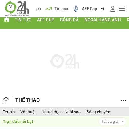
 vàng
Lịch
Tin mới
AFF Cup
Điểm chuẩn 2026
TIN TỨC
AFF CUP
BÓNG ĐÁ
NGOẠI HẠNG ANH
THỂ THAO
Tennis
Võ thuật
Người đẹp - Ngôi sao
Bóng chuyền
Trận đấu nổi bật 
Tất cả giải