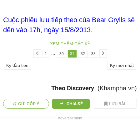
Cuộc phiêu lưu tiếp theo của Bear Grylls sẽ
đến vào 17h, ngày 15/8/2013.
XEM THÊM CÁC KỲ
...
1
30
31
32
33
Kỳ đầu tiên
Kỳ mới nhất
Theo Discovery
(Khampha.vn)
GỬI GÓP Ý
CHIA SẺ
LƯU BÀI