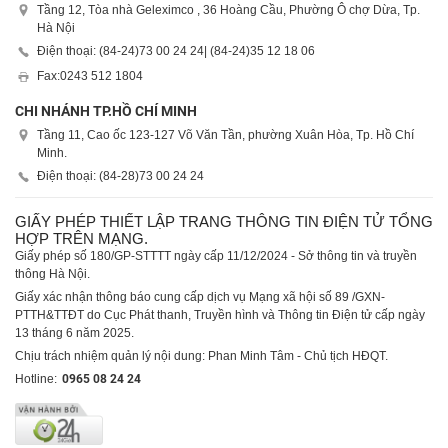
Tầng 12, Tòa nhà Geleximco , 36 Hoàng Cầu, Phường Ô chợ Dừa, Tp.
Hà Nội
Điện thoại: (84-24)
73 00 24 24
| (84-24)
35 12 18 06
Fax:
0243 512 1804
CHI NHÁNH TP.HỒ CHÍ MINH
Tầng 11, Cao ốc 123-127 Võ Văn Tần, phường Xuân Hòa, Tp. Hồ Chí
Minh.
Điện thoại: (84-28)
73 00 24 24
GIẤY PHÉP THIẾT LẬP TRANG THÔNG TIN ĐIỆN TỬ TỔNG
HỢP TRÊN MẠNG.
Giấy phép số 180/GP-STTTT ngày cấp 11/12/2024 - Sở thông tin và truyền
thông Hà Nội.
Giấy xác nhận thông báo cung cấp dịch vụ Mạng xã hội số 89 /GXN-
PTTH&TTĐT do Cục Phát thanh, Truyền hình và Thông tin Điện tử cấp ngày
13 tháng 6 năm 2025.
Chịu trách nhiệm quản lý nội dung: Phan Minh Tâm - Chủ tịch HĐQT.
Hotline:
0965 08 24 24