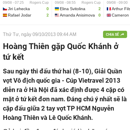
09/08 - 07:25
Rogers Cup
09/08 - 08:55
Rogers Cup
09/08 - 09:00
Jiri Lehecka
0
Elina Svitolina
2
Arthur Fil
Rafael Jodar
2
Amanda Anisimova
0
Cameron 
Thứ Tư, ngày 09/10/2013 09:44 AM
CHIA SẺ
Hoàng Thiên gặp Quốc Khánh ở
tứ kết
Sau ngày thi đấu thứ hai (8-10), Giải Quần
vợt Vô địch quốc gia - Cúp Vietravel 2013
diễn ra ở Hà Nội đã xác định được 4 cặp có
mặt ở tứ kết đơn nam. Đáng chú ý nhất sẽ là
cặp đấu giữa 2 tay vợt TP HCM Nguyễn
Hoàng Thiên và Lê Quốc Khánh.