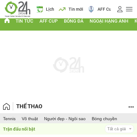
 vàng
Lịch
Tin mới
AFF Cup
Điểm chuẩn 2026
TIN TỨC
AFF CUP
BÓNG ĐÁ
NGOẠI HẠNG ANH
THỂ THAO
Tennis
Võ thuật
Người đẹp - Ngôi sao
Bóng chuyền
Trận đấu nổi bật 
Tất cả giải