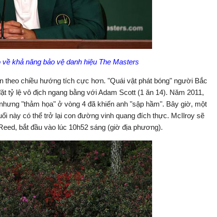
 về khả năng bảo vệ danh hiệu The Masters
ện theo chiều hướng tích cực hơn. "Quái vật phát bóng" người Bắc
t tỷ lệ vô địch ngang bằng với Adam Scott (1 ăn 14). Năm 2011,
 nhưng "thảm họa" ở vòng 4 đã khiến anh "sập hầm". Bây giờ, một
uổi này có thể trở lại con đường vinh quang đích thực. McIlroy sẽ
Reed, bắt đầu vào lúc 10h52 sáng (giờ địa phương).