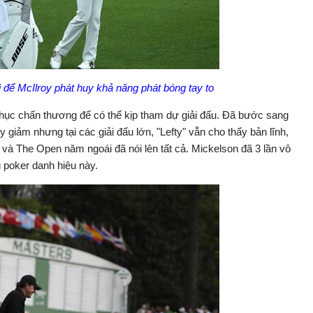
i để McIlroy phát huy khả năng phát bóng tay to
i phục chấn thương để có thể kịp tham dự giải đấu. Đã bước sang
 giảm nhưng tại các giải đấu lớn, "Lefty" vẫn cho thấy bản lĩnh,
và The Open năm ngoái đã nói lên tất cả. Mickelson đã 3 lần vô
 poker danh hiệu này.