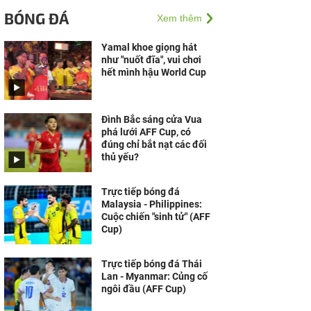
niềm tự hào Việt Nam:
BÓNG ĐÁ
Xem thêm
Bia Saigon đồng hành
cùng mùa hè rực lửa,...
Yamal khoe giọng hát
như "nuốt đĩa", vui chơi
hết mình hậu World Cup
Đình Bắc sáng cửa Vua
phá lưới AFF Cup, có
đúng chỉ bắt nạt các đối
thủ yếu?
Trực tiếp bóng đá
Malaysia - Philippines:
Cuộc chiến "sinh tử" (AFF
Cup)
Trực tiếp bóng đá Thái
Lan - Myanmar: Củng cố
ngôi đầu (AFF Cup)