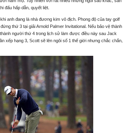
gười hâm mộ. Tuy nhiên với rất nhiều những ngôi sao khác, sân
 đấu hấp dẫn, quyết liệt.
 khi anh đang là nhà đương kim vô địch. Phong độ của tay golf
đứng thứ 3 tại giải Arnold Palmer Invitational. Nếu bảo vệ thành
 thành người thứ 4 trong lịch sử làm được điều này sau Jack
ần xếp hạng 3, Scott sẽ lên ngôi số 1 thế giới nhưng chắc chắn,