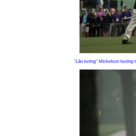
"Lão tướng" Mickelson hướng tớ