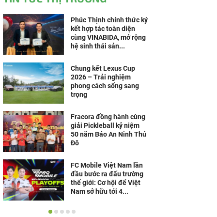
Phúc Thịnh chính thức ký
kết hợp tác toàn diện
cùng VINABIDA, mở rộng
hệ sinh thái sản...
Chung kết Lexus Cup
2026 – Trải nghiệm
phong cách sống sang
trọng
Fracora đồng hành cùng
giải Pickleball kỷ niệm
50 năm Báo An Ninh Thủ
Đô
FC Mobile Việt Nam lần
đầu bước ra đấu trường
thế giới: Cơ hội để Việt
Nam sở hữu tới 4...
Từ sân chơi toàn cầu đến