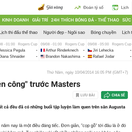
Đoán tỷ số
Lịch
KINH DOANH
GIẢI TRÍ
24H THÍCH BÓNG ĐÁ - THỂ THAO
SỨC
Lịch thi đấu thể thao
Người đẹp - Ngôi sao
Bóng chuyền
Lịch 
08 - 01:00
Rogers Cup
09/08 - 01:00
Rogers Cup
09/08 - 05:00
Rogers Cup
Jessica Pegula
-
Arthur Rinderknech
-
Jiri Lehecka
-
Diana Shnaider
-
Brandon Nakashima
-
Rafael Jodar
-
Thứ Năm, ngày 10/04/2014 16:05 PM (GMT+7)
ện công" trước Masters
LƯU BÀI
CHIA SẺ
tất cả đều đã có những buổi tập luyện làm quen trên sân Augusta
năm nay là một điều đáng tiếc. Đơn giản, "cọp gỗ" tới đâu là ở đó