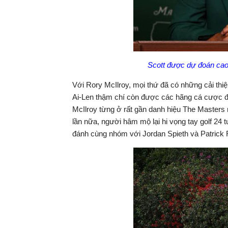
Scott được dự đoán cao
Với Rory McIlroy, mọi thứ đã có những cải thi
Ai-Len thậm chí còn được các hãng cá cược đặ
McIlroy từng ở rất gần danh hiệu The Masters
lần nữa, người hâm mộ lại hi vọng tay golf 24 t
đánh cùng nhóm với Jordan Spieth và Patrick 