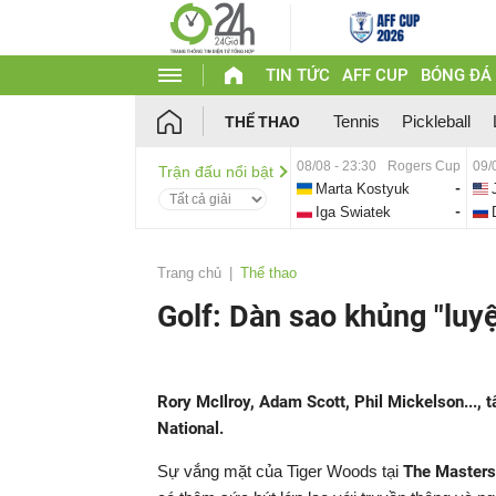
TIN TỨC
AFF CUP
BÓNG ĐÁ
Tennis
Pickleball
THỂ THAO
08/08 - 23:30
Rogers Cup
09/
Trận đấu nổi bật
Marta Kostyuk
-
Iga Swiatek
-
Trang chủ
Thể thao
Golf: Dàn sao khủng "luy
Rory McIlroy, Adam Scott, Phil Mickelson..., 
National.
Sự vắng mặt của Tiger Woods tại
The Masters