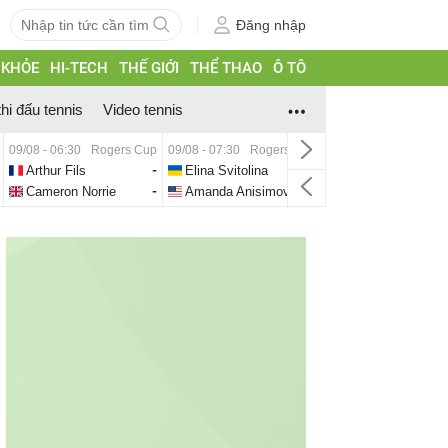
Đăng nhập
 KHỎE
HI-TECH
THẾ GIỚI
THỂ THAO
Ô TÔ
thi đấu tennis
Video tennis
09/08 - 06:30
Rogers Cup
09/08 - 07:30
Rogers Cup
Arthur Fils
-
Elina Svitolina
-
Cameron Norrie
-
Amanda Anisimova
-