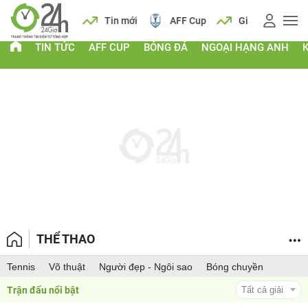
 vàng
Lịch
Tin mới
AFF Cup
Giá vàng
TIN TỨC
AFF CUP
BÓNG ĐÁ
NGOẠI HẠNG ANH
THỂ THAO
Tennis
Võ thuật
Người đẹp - Ngôi sao
Bóng chuyền
Trận đấu nổi bật 
Tất cả giải