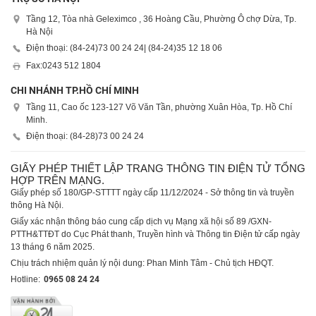
Tầng 12, Tòa nhà Geleximco , 36 Hoàng Cầu, Phường Ô chợ Dừa, Tp.
Hà Nội
Điện thoại: (84-24)
73 00 24 24
| (84-24)
35 12 18 06
Fax:
0243 512 1804
CHI NHÁNH TP.HỒ CHÍ MINH
Tầng 11, Cao ốc 123-127 Võ Văn Tần, phường Xuân Hòa, Tp. Hồ Chí
Minh.
Điện thoại: (84-28)
73 00 24 24
GIẤY PHÉP THIẾT LẬP TRANG THÔNG TIN ĐIỆN TỬ TỔNG
HỢP TRÊN MẠNG.
Giấy phép số 180/GP-STTTT ngày cấp 11/12/2024 - Sở thông tin và truyền
thông Hà Nội.
Giấy xác nhận thông báo cung cấp dịch vụ Mạng xã hội số 89 /GXN-
PTTH&TTĐT do Cục Phát thanh, Truyền hình và Thông tin Điện tử cấp ngày
13 tháng 6 năm 2025.
Chịu trách nhiệm quản lý nội dung: Phan Minh Tâm - Chủ tịch HĐQT.
Hotline:
0965 08 24 24