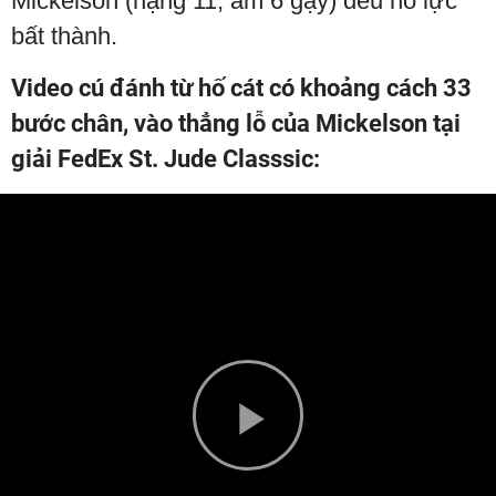
Mickelson (hạng 11, âm 6 gậy) đều nỗ lực
bất thành.
Video cú đánh từ hố cát có khoảng cách 33
bước chân, vào thẳng lỗ của Mickelson tại
giải FedEx St. Jude Classsic:
Play