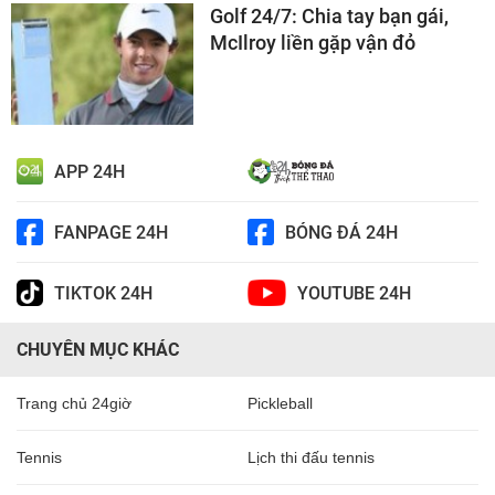
Golf 24/7: Chia tay bạn gái,
McIlroy liền gặp vận đỏ
APP 24H
FANPAGE 24H
BÓNG ĐÁ 24H
TIKTOK 24H
YOUTUBE 24H
CHUYÊN MỤC KHÁC
Trang chủ 24giờ
Pickleball
Tennis
Lịch thi đấu tennis