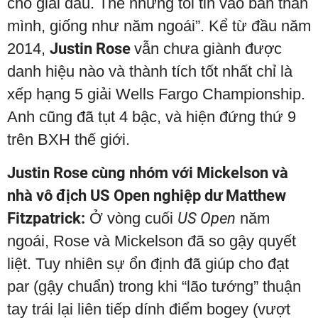
cho giải đấu. Thế nhưng tôi tin vào bản thân
mình, giống như năm ngoái”. Kể từ đầu năm
2014,
Justin Rose
vẫn chưa giành được
danh hiệu nào và thành tích tốt nhất chỉ là
xếp hạng 5 giải Wells Fargo Championship.
Anh cũng đã tụt 4 bậc, và hiện đứng thứ 9
trên BXH thế giới.
Justin Rose cùng nhóm với Mickelson và
nhà vô địch US Open nghiệp dư Matthew
Fitzpatrick:
Ở vòng cuối
US Open
năm
ngoái, Rose và Mickelson đã so gậy quyết
liệt. Tuy nhiên sự ổn định đã giúp cho đạt
par (gậy chuẩn) trong khi “lão tướng” thuận
tay trái lại liên tiếp dính điểm bogey (vượt