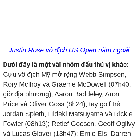
Justin Rose vô địch US Open năm ngoái
Dưới đây là một vài nhóm đấu thú vị khác:
Cựu vô địch Mỹ mở rộng Webb Simpson,
Rory McIlroy và Graeme McDowell (07h40,
giờ địa phương); Aaron Baddeley, Aron
Price và Oliver Goss (8h24); tay golf trẻ
Jordan Spieth, Hideki Matsuyama và Rickie
Fowler (08h13); Retief Goosen, Geoff Ogilvy
và Lucas Glover (13h47); Ernie Els, Darren