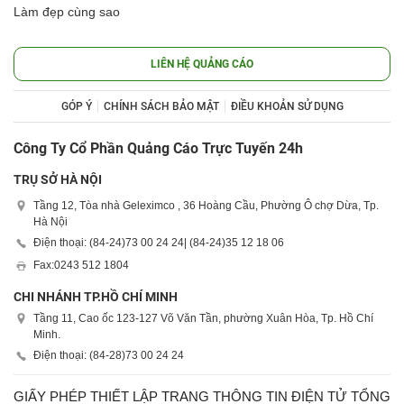
Làm đẹp cùng sao
LIÊN HỆ QUẢNG CÁO
GÓP Ý
CHÍNH SÁCH BẢO MẬT
ĐIỀU KHOẢN SỬ DỤNG
Công Ty Cổ Phần Quảng Cáo Trực Tuyến 24h
TRỤ SỞ HÀ NỘI
Tầng 12, Tòa nhà Geleximco , 36 Hoàng Cầu, Phường Ô chợ Dừa, Tp.
Hà Nội
Điện thoại: (84-24)
73 00 24 24
| (84-24)
35 12 18 06
Fax:
0243 512 1804
CHI NHÁNH TP.HỒ CHÍ MINH
Tầng 11, Cao ốc 123-127 Võ Văn Tần, phường Xuân Hòa, Tp. Hồ Chí
Minh.
Điện thoại: (84-28)
73 00 24 24
GIẤY PHÉP THIẾT LẬP TRANG THÔNG TIN ĐIỆN TỬ TỔNG