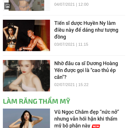
04/07/2021 | 12:00
Tiến sĩ dược Huyền Ny làm
điều này để dáng như tượng
đồng
03/07/2021 | 11:15
Nhờ đâu ca sĩ Dương Hoàng
Yến được gọi là "cao thủ ép
cân"?
02/07/2021 | 15:22
LÀM RĂNG THẨM MỸ
Vũ Ngọc Châm đẹp “nức nở”
nhưng vẫn hối hận khi thẩm
mỹ bộ phận này