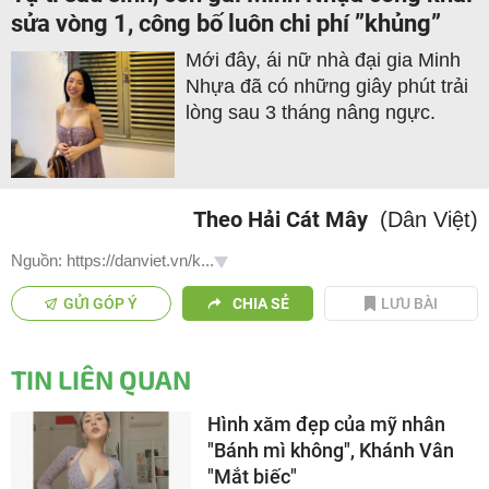
sửa vòng 1, công bố luôn chi phí ”khủng”
Mới đây, ái nữ nhà đại gia Minh
Nhựa đã có những giây phút trải
lòng sau 3 tháng nâng ngực.
Theo Hải Cát Mây
(Dân Việt)
Nguồn: https://danviet.vn/k...
GỬI GÓP Ý
CHIA SẺ
LƯU BÀI
TIN LIÊN QUAN
Hình xăm đẹp của mỹ nhân
"Bánh mì không", Khánh Vân
"Mắt biếc"