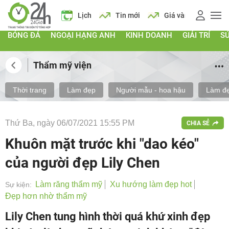
 vàng
Giá xăng
Lịch
Tin mới
Giá vàng
Giá xăng
BÓNG ĐÁ
NGOẠI HẠNG ANH
KINH DOANH
GIẢI TRÍ
S
Thẩm mỹ viện
Thời trang
Làm đẹp
Người mẫu - hoa hậu
Làm đẹ
Thứ Ba, ngày 06/07/2021 15:55 PM
CHIA SẺ
Khuôn mặt trước khi "dao kéo"
của người đẹp Lily Chen
Làm răng thẩm mỹ
Xu hướng làm đẹp hot
Sự kiện:
Đẹp hơn nhờ thẩm mỹ
Lily Chen tung hình thời quá khứ xinh đẹp