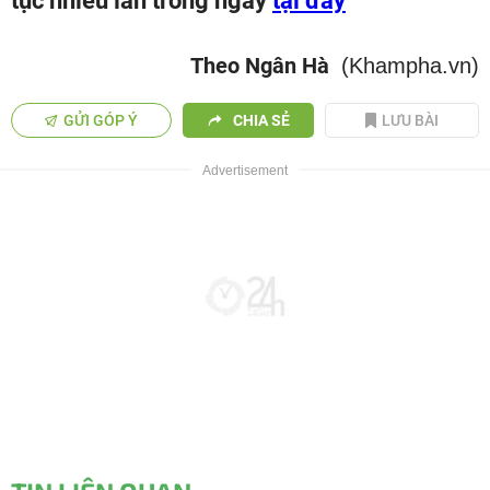
tục nhiều lần trong ngày
tại đây
Theo Ngân Hà
(Khampha.vn)
GỬI GÓP Ý
CHIA SẺ
LƯU BÀI