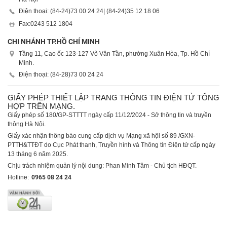
Điện thoại: (84-24)
73 00 24 24
| (84-24)
35 12 18 06
Fax:
0243 512 1804
CHI NHÁNH TP.HỒ CHÍ MINH
Tầng 11, Cao ốc 123-127 Võ Văn Tần, phường Xuân Hòa, Tp. Hồ Chí
Minh.
Điện thoại: (84-28)
73 00 24 24
GIẤY PHÉP THIẾT LẬP TRANG THÔNG TIN ĐIỆN TỬ TỔNG
HỢP TRÊN MẠNG.
Giấy phép số 180/GP-STTTT ngày cấp 11/12/2024 - Sở thông tin và truyền
thông Hà Nội.
Giấy xác nhận thông báo cung cấp dịch vụ Mạng xã hội số 89 /GXN-
PTTH&TTĐT do Cục Phát thanh, Truyền hình và Thông tin Điện tử cấp ngày
13 tháng 6 năm 2025.
Chịu trách nhiệm quản lý nội dung: Phan Minh Tâm - Chủ tịch HĐQT.
Hotline:
0965 08 24 24