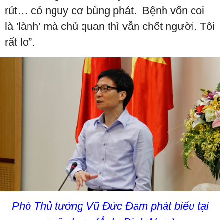
rút… có nguy cơ bùng phát. Bệnh vốn coi
là 'lành' mà chủ quan thì vẫn chết người. Tôi
rất lo”.
Phó Thủ tướng Vũ Đức Đam phát biểu tại