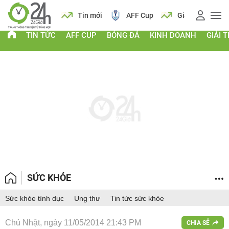
 vàng
Lịch
Tin mới
AFF Cup
Giá vàng
TIN TỨC
AFF CUP
BÓNG ĐÁ
KINH DOANH
GIẢI T
SỨC KHỎE
Sức khỏe tình dục
Ung thư
Tin tức sức khỏe
Chủ Nhật, ngày 11/05/2014 21:43 PM
CHIA SẺ