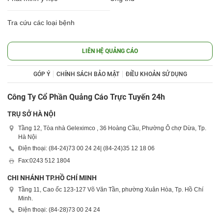
Tra cứu các loại bệnh
LIÊN HỆ QUẢNG CÁO
GÓP Ý
CHÍNH SÁCH BẢO MẬT
ĐIỀU KHOẢN SỬ DỤNG
Công Ty Cổ Phần Quảng Cáo Trực Tuyến 24h
TRỤ SỞ HÀ NỘI
Tầng 12, Tòa nhà Geleximco , 36 Hoàng Cầu, Phường Ô chợ Dừa, Tp.
Hà Nội
Điện thoại: (84-24)
73 00 24 24
| (84-24)
35 12 18 06
Fax:
0243 512 1804
CHI NHÁNH TP.HỒ CHÍ MINH
Tầng 11, Cao ốc 123-127 Võ Văn Tần, phường Xuân Hòa, Tp. Hồ Chí
Minh.
Điện thoại: (84-28)
73 00 24 24