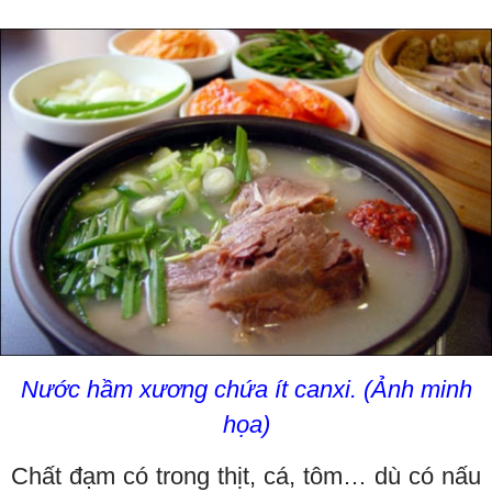
Nước hầm xương chứa ít canxi. (Ảnh minh
họa)
Chất đạm có trong thịt, cá, tôm… dù có nấu