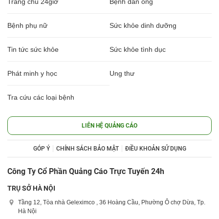
Trang chủ 24giờ
Bệnh đàn ông
Bệnh phụ nữ
Sức khỏe dinh dưỡng
Tin tức sức khỏe
Sức khỏe tình dục
Phát minh y học
Ung thư
Tra cứu các loại bệnh
LIÊN HỆ QUẢNG CÁO
GÓP Ý
CHÍNH SÁCH BẢO MẬT
ĐIỀU KHOẢN SỬ DỤNG
Công Ty Cổ Phần Quảng Cáo Trực Tuyến 24h
TRỤ SỞ HÀ NỘI
Tầng 12, Tòa nhà Geleximco , 36 Hoàng Cầu, Phường Ô chợ Dừa, Tp.
Hà Nội