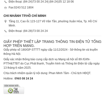
Điện thoại: (84-24)
73 00 24 24
| (84-24)
35 12 18 06
Fax:
0243 512 1804
CHI NHÁNH TP.HỒ CHÍ MINH
Tầng 11, Cao ốc 123-127 Võ Văn Tần, phường Xuân Hòa, Tp. Hồ Chí
Minh.
Điện thoại: (84-28)
73 00 24 24
GIẤY PHÉP THIẾT LẬP TRANG THÔNG TIN ĐIỆN TỬ TỔNG
HỢP TRÊN MẠNG.
Giấy phép số 180/GP-STTTT ngày cấp 11/12/2024 - Sở thông tin và truyền
thông Hà Nội.
Giấy xác nhận thông báo cung cấp dịch vụ Mạng xã hội số 89 /GXN-
PTTH&TTĐT do Cục Phát thanh, Truyền hình và Thông tin Điện tử cấp ngày
13 tháng 6 năm 2025.
Chịu trách nhiệm quản lý nội dung: Phan Minh Tâm - Chủ tịch HĐQT.
Hotline:
0965 08 24 24