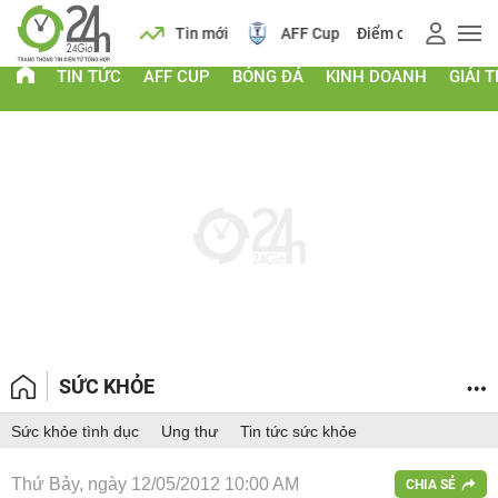
 vàng
Lịch
Tin mới
AFF Cup
Điểm chuẩn 2026
TIN TỨC
AFF CUP
BÓNG ĐÁ
KINH DOANH
GIẢI T
SỨC KHỎE
Sức khỏe tình dục
Ung thư
Tin tức sức khỏe
Thứ Bảy, ngày 12/05/2012 10:00 AM
CHIA SẺ