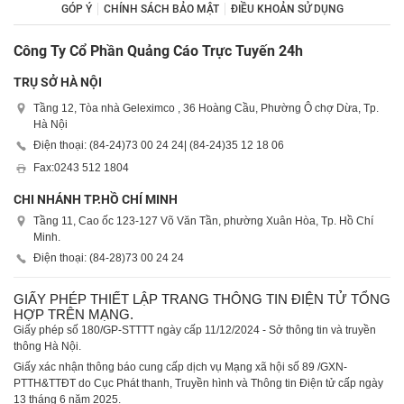
GÓP Ý
CHÍNH SÁCH BẢO MẬT
ĐIỀU KHOẢN SỬ DỤNG
Công Ty Cổ Phần Quảng Cáo Trực Tuyến 24h
TRỤ SỞ HÀ NỘI
Tầng 12, Tòa nhà Geleximco , 36 Hoàng Cầu, Phường Ô chợ Dừa, Tp.
Hà Nội
Điện thoại: (84-24)
73 00 24 24
| (84-24)
35 12 18 06
Fax:
0243 512 1804
CHI NHÁNH TP.HỒ CHÍ MINH
Tầng 11, Cao ốc 123-127 Võ Văn Tần, phường Xuân Hòa, Tp. Hồ Chí
Minh.
Điện thoại: (84-28)
73 00 24 24
GIẤY PHÉP THIẾT LẬP TRANG THÔNG TIN ĐIỆN TỬ TỔNG
HỢP TRÊN MẠNG.
Giấy phép số 180/GP-STTTT ngày cấp 11/12/2024 - Sở thông tin và truyền
thông Hà Nội.
Giấy xác nhận thông báo cung cấp dịch vụ Mạng xã hội số 89 /GXN-
PTTH&TTĐT do Cục Phát thanh, Truyền hình và Thông tin Điện tử cấp ngày
13 tháng 6 năm 2025.