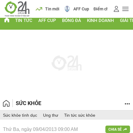
 vàng
Lịch
Tin mới
AFF Cup
Điểm chuẩn 2026
TIN TỨC
AFF CUP
BÓNG ĐÁ
KINH DOANH
GIẢI T
SỨC KHỎE
Sức khỏe tình dục
Ung thư
Tin tức sức khỏe
Thứ Ba, ngày 09/04/2013 09:00 AM
CHIA SẺ