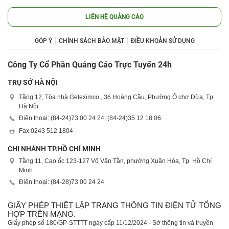
LIÊN HỆ QUẢNG CÁO
GÓP Ý
CHÍNH SÁCH BẢO MẬT
ĐIỀU KHOẢN SỬ DỤNG
Công Ty Cổ Phần Quảng Cáo Trực Tuyến 24h
TRỤ SỞ HÀ NỘI
Tầng 12, Tòa nhà Geleximco , 36 Hoàng Cầu, Phường Ô chợ Dừa, Tp.
Hà Nội
Điện thoại: (84-24)
73 00 24 24
| (84-24)
35 12 18 06
Fax:
0243 512 1804
CHI NHÁNH TP.HỒ CHÍ MINH
Tầng 11, Cao ốc 123-127 Võ Văn Tần, phường Xuân Hòa, Tp. Hồ Chí
Minh.
Điện thoại: (84-28)
73 00 24 24
GIẤY PHÉP THIẾT LẬP TRANG THÔNG TIN ĐIỆN TỬ TỔNG
HỢP TRÊN MẠNG.
Giấy phép số 180/GP-STTTT ngày cấp 11/12/2024 - Sở thông tin và truyền