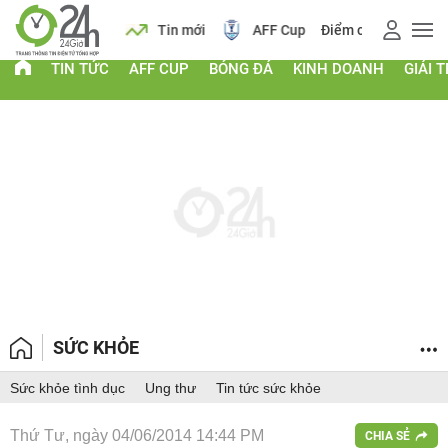
 vàng
Lịch
Tin mới
AFF Cup
Điểm chuẩn 2026
TIN TỨC
AFF CUP
BÓNG ĐÁ
KINH DOANH
GIẢI T
SỨC KHỎE
Sức khỏe tình dục
Ung thư
Tin tức sức khỏe
Thứ Tư, ngày 04/06/2014 14:44 PM
CHIA SẺ