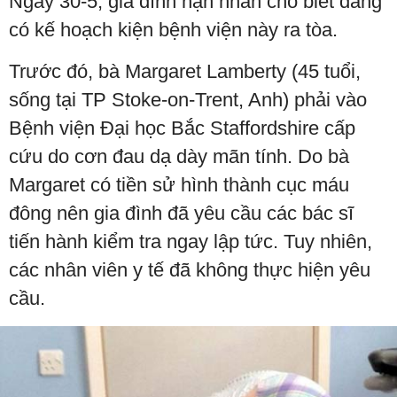
Ngày 30-5, gia đình nạn nhân cho biết đang
có kế hoạch kiện bệnh viện này ra tòa.
Trước đó, bà Margaret Lamberty (45 tuổi,
sống tại TP Stoke-on-Trent, Anh) phải vào
Bệnh viện Đại học Bắc Staffordshire cấp
cứu do cơn đau dạ dày mãn tính. Do bà
Margaret có tiền sử hình thành cục máu
đông nên gia đình đã yêu cầu các bác sĩ
tiến hành kiểm tra ngay lập tức. Tuy nhiên,
các nhân viên y tế đã không thực hiện yêu
cầu.