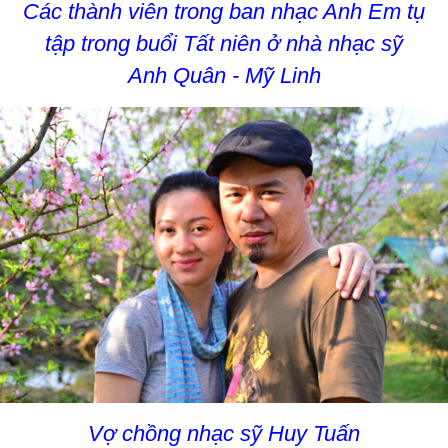
Các thành viên trong ban nhạc Anh Em tụ
tập trong buổi Tất niên ở nhà nhạc sỹ
Anh Quân - Mỹ Linh
Vợ chồng nhạc sỹ Huy Tuấn