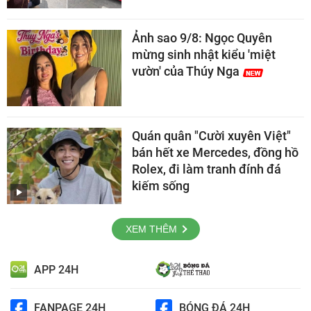
Ảnh sao 9/8: Ngọc Quyên
mừng sinh nhật kiểu 'miệt
vườn' của Thúy Nga
Quán quân "Cười xuyên Việt"
bán hết xe Mercedes, đồng hồ
Rolex, đi làm tranh đính đá
kiếm sống
XEM THÊM
APP 24H
FANPAGE 24H
BÓNG ĐÁ 24H