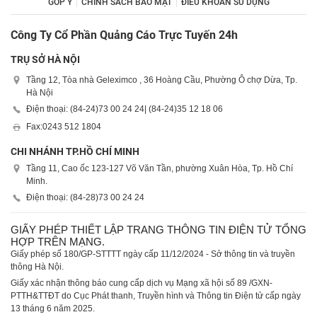
GÓP Ý
CHÍNH SÁCH BẢO MẬT
ĐIỀU KHOẢN SỬ DỤNG
Công Ty Cổ Phần Quảng Cáo Trực Tuyến 24h
TRỤ SỞ HÀ NỘI
Tầng 12, Tòa nhà Geleximco , 36 Hoàng Cầu, Phường Ô chợ Dừa, Tp.
Hà Nội
Điện thoại: (84-24)
73 00 24 24
| (84-24)
35 12 18 06
Fax:
0243 512 1804
CHI NHÁNH TP.HỒ CHÍ MINH
Tầng 11, Cao ốc 123-127 Võ Văn Tần, phường Xuân Hòa, Tp. Hồ Chí
Minh.
Điện thoại: (84-28)
73 00 24 24
GIẤY PHÉP THIẾT LẬP TRANG THÔNG TIN ĐIỆN TỬ TỔNG
HỢP TRÊN MẠNG.
Giấy phép số 180/GP-STTTT ngày cấp 11/12/2024 - Sở thông tin và truyền
thông Hà Nội.
Giấy xác nhận thông báo cung cấp dịch vụ Mạng xã hội số 89 /GXN-
PTTH&TTĐT do Cục Phát thanh, Truyền hình và Thông tin Điện tử cấp ngày
13 tháng 6 năm 2025.